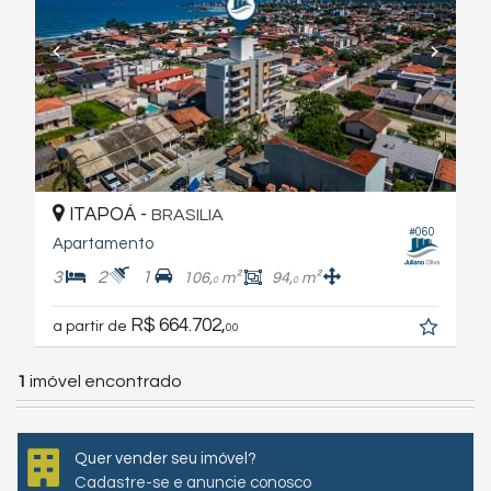
ITAPOÁ -
BRASILIA
#060
Apartamento
3
2
1
106,
m²
94,
m²
0
0
R$ 664.702,
a partir de
00
1
imóvel encontrado
Quer vender seu imóvel?
Cadastre-se e anuncie conosco