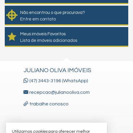
Não encontrou o que procurava?
Entre em contato
Meus imóveis Favoritos
Lista de imóveis adicionados
JULIANO OLIVA IMÓVEIS
(47) 3443-3196 (WhatsApp)
recepcao@julianooliva.com
trabalhe conosco
VEJA MAIS
Utilizamos
cookies
para oferecer melhor