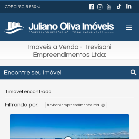
CRECI/SC 6.830-J
Imóveis à Venda - Trevisani
Empreendimentos Ltda:
Encontre seu Imóvel
1
imóvel encontrado
Filtrando por:
trevisani empreendimentos ltda: