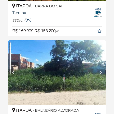
ITAPOÁ -
BARRA DO SAI
#828
Terreno
336,
m²
0
R$ 160.000
R$ 153.200,
00
ITAPOÁ -
BALNEÁRIO ALVORADA
#246