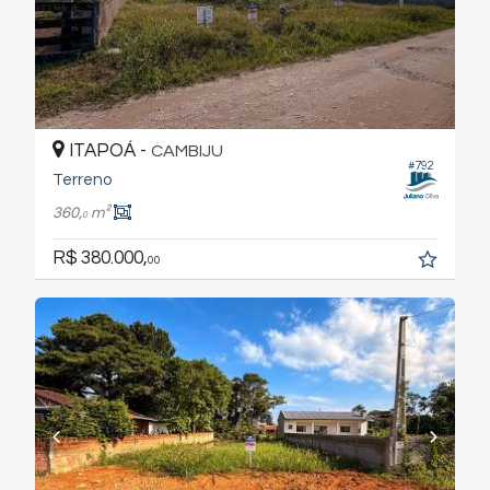
ITAPOÁ -
CAMBIJU
#792
Terreno
360,
m²
0
R$ 380.000,
00