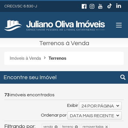
CRECI/SC 6.830-J
Terrenos à Venda
Imóveis à Venda
Terrenos
Encontre seu Imóvel
73
imóveis encontrados
Exibir
24 POR PÁGINA
Ordenar por
DATA MAIS RECENTE
Filtrando por:
remover todos
venda
terreno