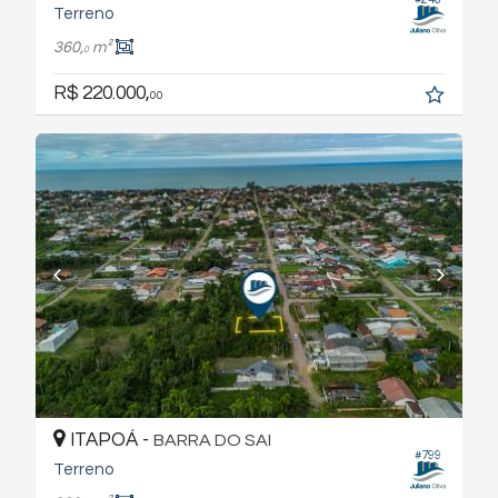
Terreno
360,
m²
0
R$ 220.000,
00
ITAPOÁ -
BARRA DO SAI
#799
Terreno