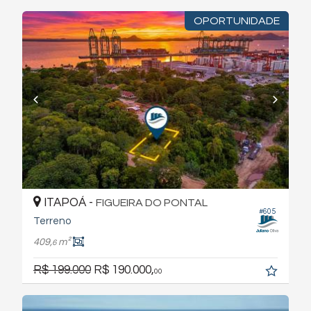
OPORTUNIDADE
ITAPOÁ -
FIGUEIRA DO PONTAL
#605
Terreno
409,
m²
6
R$ 199.000
R$ 190.000,
00