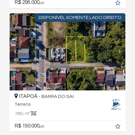
R$ 295.000,
00
DISPONÍVEL SOMENTE LADO DIREITO
ITAPOÁ -
BARRA DO SAI
#791
Terreno
180,
m²
0
R$ 150.000,
00