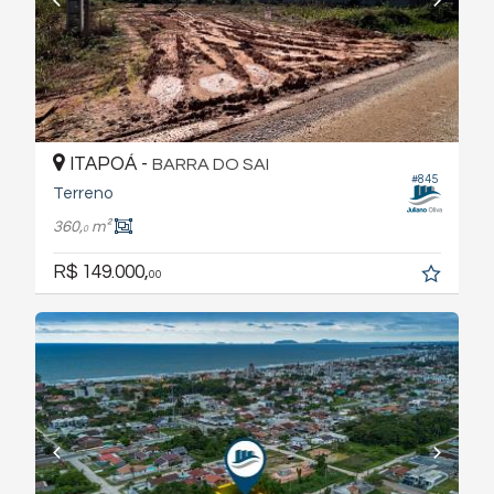
ITAPOÁ -
BARRA DO SAI
#845
Terreno
360,
m²
0
R$ 149.000,
00