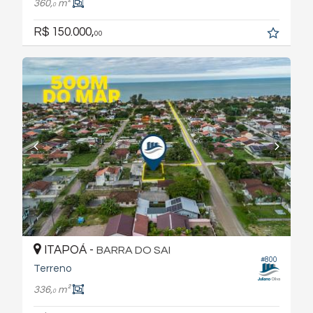
360,
m²
0
R$ 150.000,
00
ITAPOÁ -
BARRA DO SAI
#800
Terreno
336,
m²
0