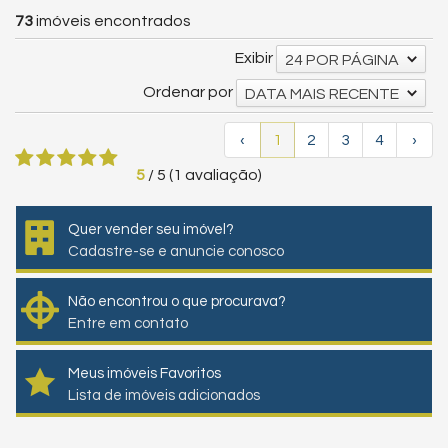
73
imóveis encontrados
Exibir
24 POR PÁGINA
Ordenar por
DATA MAIS RECENTE
‹
1
2
3
4
›
5
/
5
(
1
avaliação)
Quer vender seu imóvel?
Cadastre-se e anuncie conosco
Não encontrou o que procurava?
Entre em contato
Meus imóveis Favoritos
Lista de imóveis adicionados