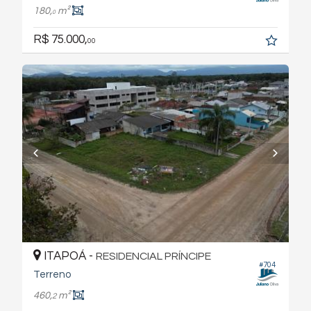
180,
m²
0
R$ 75.000,
00
ITAPOÁ -
RESIDENCIAL PRÍNCIPE
#704
Terreno
460,
m²
2