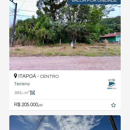
VALOR POR UNIDADE
ITAPOÁ -
CENTRO
#156
Terreno
384,
m²
0
R$ 205.000,
00