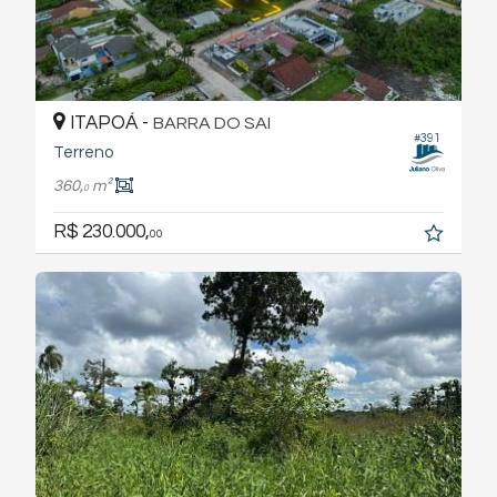
ITAPOÁ -
BARRA DO SAI
#391
Terreno
360,
m²
0
R$ 230.000,
00