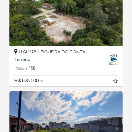
ITAPOÁ -
FIGUEIRA DO PONTAL
#764
Terreno
409,
m²
0
R$ 625.000,
00