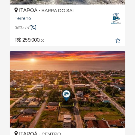
ITAPOÁ -
BARRA DO SAI
#781
Terreno
360,
m²
0
R$ 259.000,
00
ITAPOÁ -
CENTRO