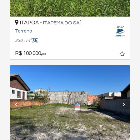
ITAPOÁ -
ITAPEMA DO SAÍ
#842
Terreno
336,
m²
0
R$ 100.000,
00