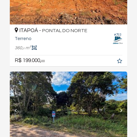
ITAPOÁ -
PONTAL DO NORTE
#793
Terreno
360,
m²
0
R$ 199.000,
00