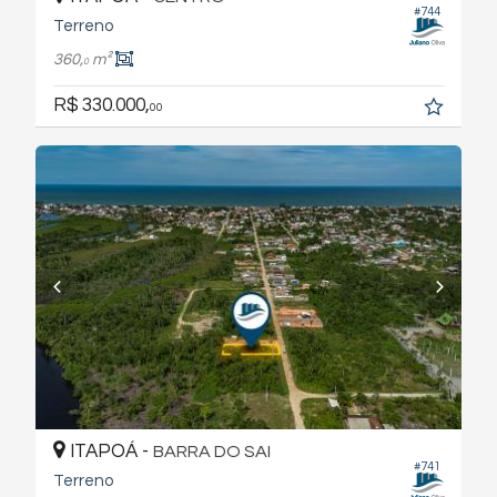
#744
Terreno
360,
m²
0
R$ 330.000,
00
ITAPOÁ -
BARRA DO SAI
#741
Terreno