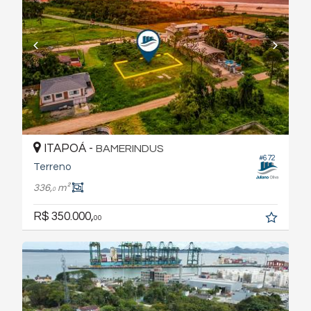
ITAPOÁ -
BAMERINDUS
#672
Terreno
336,
m²
0
R$ 350.000,
00