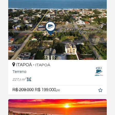
ITAPOÁ -
ITAPOÁ
#563
Terreno
227,
m²
5
R$ 209.000
R$ 199.000,
00