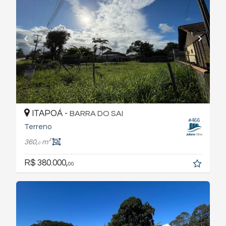
ITAPOÁ -
BARRA DO SAI
#466
Terreno
360,
m²
0
R$ 380.000,
00