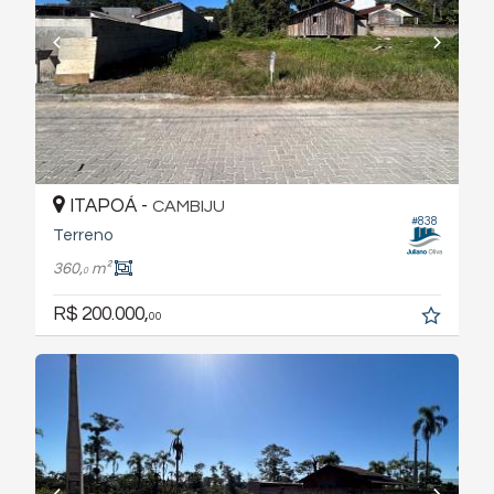
ITAPOÁ -
CAMBIJU
#838
Terreno
360,
m²
0
R$ 200.000,
00