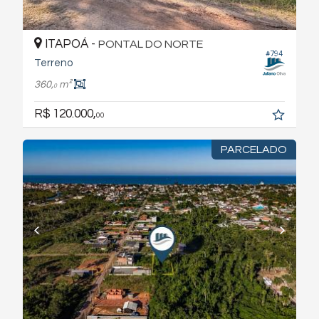
ITAPOÁ -
PONTAL DO NORTE
#794
Terreno
360,
m²
0
R$ 120.000,
00
PARCELADO