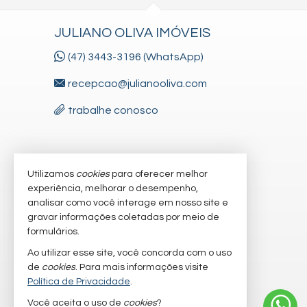
JULIANO OLIVA IMÓVEIS
(47) 3443-3196 (WhatsApp)
recepcao@julianooliva.com
trabalhe conosco
VEJA MAIS
Utilizamos
cookies
para oferecer melhor
experiência, melhorar o desempenho,
receba nosso newsletter
analisar como você interage em nosso site e
gravar informações coletadas por meio de
cadastre seu imóvel
formulários.
imóveis favoritos
Ao utilizar esse site, você concorda com o uso
de
cookies
. Para mais informações visite
mapa de imóveis
Política de Privacidade
.
Você aceita o uso de
cookies
?