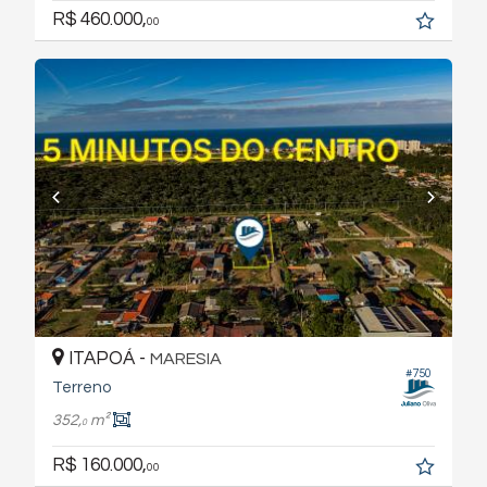
R$ 460.000,
00
ITAPOÁ -
MARESIA
#750
Terreno
352,
m²
0
R$ 160.000,
00