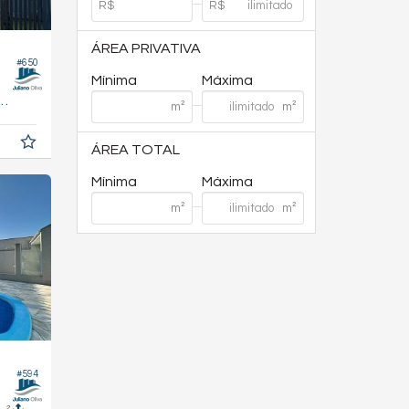
ÁREA PRIVATIVA
#650
Mínima
Máxima
224,
m²
7
ÁREA TOTAL
Mínima
Máxima
#594