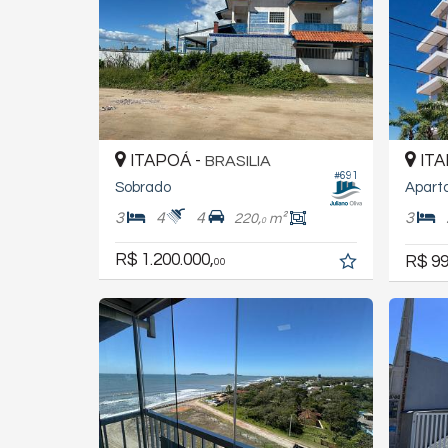
ITAPOÁ -
ITA
BRASILIA
#691
Sobrado
Apart
3
4
4
3
220,
m²
0
R$ 1.200.000,
R$ 99
00