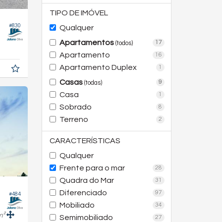
TIPO DE IMÓVEL
#830
Qualquer
Apartamentos
17
(todos)
Apartamento
16
Apartamento Duplex
1
Casas
9
(todas)
Casa
1
Sobrado
8
Terreno
2
CARACTERÍSTICAS
Qualquer
Frente para o mar
28
Quadra do Mar
31
Diferenciado
97
#484
Mobiliado
34
m²
Semimobiliado
27