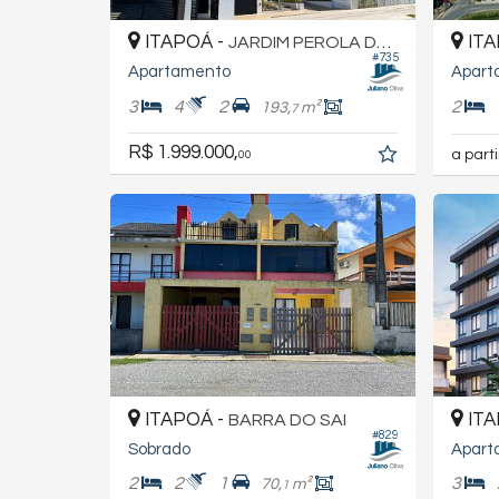
ITAPOÁ -
ITA
JARDIM PEROLA DO ATLÂNTICO
#735
Apartamento
Apart
3
4
2
2
193,
m²
7
R$ 1.999.000,
a part
00
ITAPOÁ -
ITA
BARRA DO SAI
#829
Sobrado
Apart
2
2
1
3
70,
m²
1