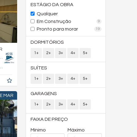
ESTÁGIO DA OBRA
Qualquer
Em Construção
9
Pronto para morar
19
DORMITÓRIOS
R
1+
2+
3+
4+
5+
#656
no Residencial Dona Luzia
137,
m²
SUÍTES
0
1+
2+
3+
4+
5+
GARAGENS
E MAR
1+
2+
3+
4+
5+
FAIXA DE PREÇO
Mínimo
Máximo