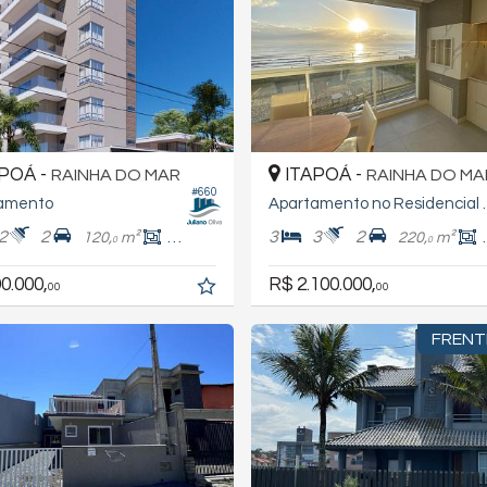
POÁ -
ITAPOÁ -
RAINHA DO MAR
RAINHA DO MA
#660
amento
Apartamento 
2
2
3
3
2
120,
m²
95,
m²
220,
m²
0
0
0
0.000,
R$ 2.100.000,
00
00
FRENT