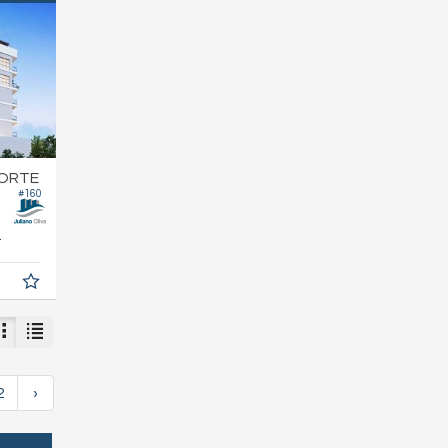
NORTE
#160
7,
m²
0
2
›