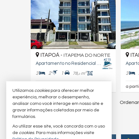
ITAPOÁ -
ITA
ITAPEMA DO NORTE
#219
Apartamento no Residencial Pedra Poá
Apart
3
2
1
3
78,
m²
0
R$ 1.280.000
R$ 1.180.000,
a part
00
Utilizamos
cookies
para oferecer melhor
experiência, melhorar o desempenho,
Ordenar
28
imóveis encontrados
analisar como você interage em nosso site e
gravar informações coletadas por meio de
formulários.
Ao utilizar esse site, você concorda com o uso
de
cookies
. Para mais informações visite