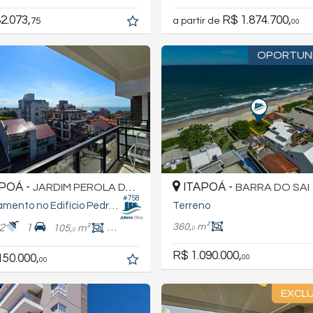
2.073,
R$ 1.874.700,
75
a partir de
00
OPORTUN
POÁ -
ITAPOÁ -
JARDIM PEROLA DO ATLÂNTICO
BARRA DO SAI
#758
Apartamento no Edifício Pedra Poá
Terreno
360,
m²
2
1
105,
m²
83,
m²
0
0
0
R$ 1.090.000,
150.000,
00
00
EXCLU