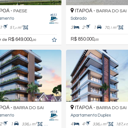
POÁ -
ITAPOÁ -
PAESE
BARRA DO SAI
#651
amento
Sobrado
1
3
2
1
51,
m²
70,
m²
1
0
R$ 850.000,
R$ 649.000,
ir de
00
00
POÁ -
ITAPOÁ -
BARRA DO SAI
BARRA DO SAI
#814
amento
Apartamento Duplex
2
1
4
4
336,
m²
116,
m²
336,
m²
187,
1
4
0
0