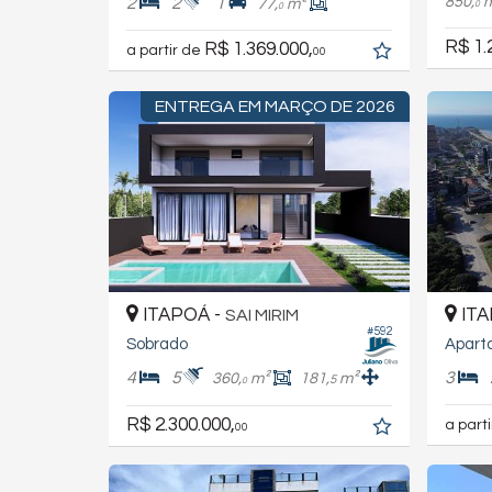
850,
2
2
1
77,
m²
0
0
R$ 1.
R$ 1.369.000,
a partir de
00
ENTREGA EM MARÇO DE 2026
ITAPOÁ -
ITA
SAI MIRIM
#592
Sobrado
Apart
4
5
3
360,
m²
181,
m²
5
0
R$ 2.300.000,
a part
00