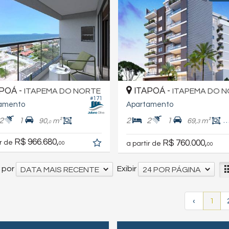
POÁ -
ITAPOÁ -
ITAPEMA DO NORTE
ITAPEMA DO 
#171
amento
Apartamento
2
1
2
2
1
90,
m²
69,
m²
5
3
0
R$ 966.680,
R$ 760.000,
ir de
a partir de
00
00
 por
Exibir
DATA MAIS RECENTE
24 POR PÁGINA
‹
1