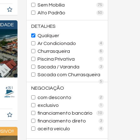
Sem Mobília
75
Alto Padrão
50
IDADE
DETALHES
Qualquer
Ar Condicionado
4
Churrasqueira
6
Piscina Privativa
1
Sacada / Varanda
3
Sacada com Churrasqueira
5
NEGOCIAÇÃO
#701
com desconto
2
exclusivo
1
financiamento bancário
10
financiamento direto
3
aceita veículo
4
SIVO!!