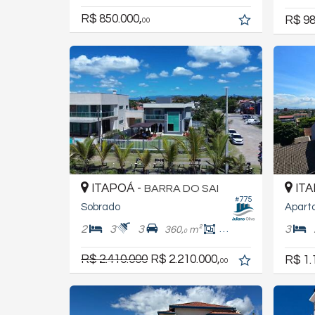
R$ 850.000,
R$ 98
00
ITAPOÁ -
ITA
BARRA DO SAI
#775
Sobrado
2
3
3
3
360,
m²
132,
m²
5
0
R$ 2.410.000
R$ 2.210.000,
R$ 1.
00