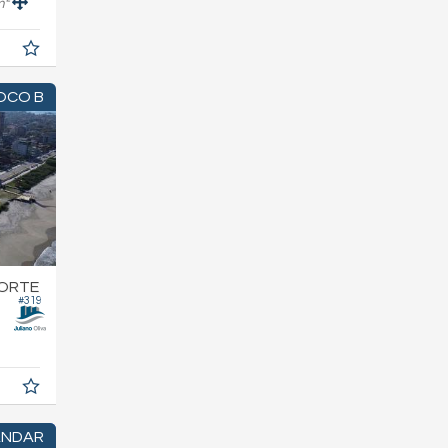
m²
OCO B
NORTE
#319
ANDAR