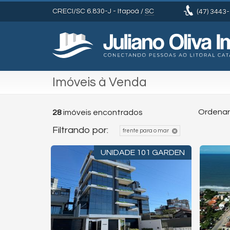
CRECI/SC 6.830-J
- Itapoá /
SC
(47)
3443-
Imóveis à Venda
Ordenar
28
imóveis encontrados
Filtrando por:
frente para o mar
UNIDADE 101 GARDEN