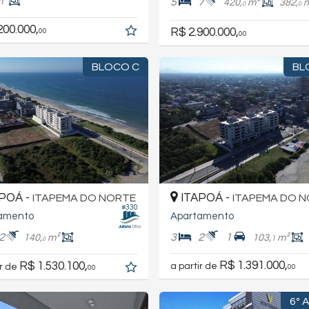
m²
5
7
420,
m²
382,
0
0
200.000,
R$ 2.900.000,
00
00
BLOCO C
BL
POÁ -
ITAPOÁ -
ITAPEMA DO NORTE
ITAPEMA DO 
#330
amento
Apartamento
2
3
2
1
140,
m²
103,
m²
1
0
R$ 1.391.000,
R$ 1.530.100,
a partir de
ir de
00
00
6º 