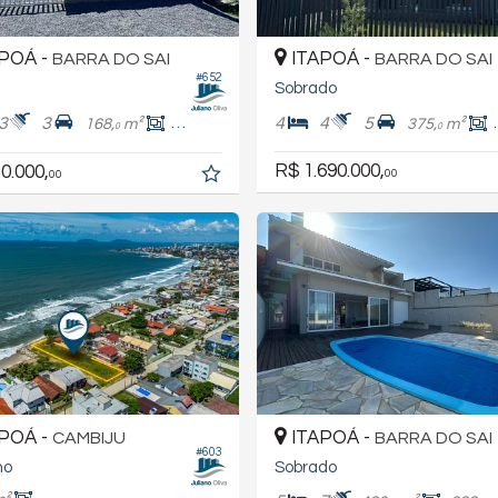
POÁ -
ITAPOÁ -
BARRA DO SAI
BARRA DO SAI
#652
Sobrado
3
3
4
4
5
168,
m²
150,
m²
375,
m²
0
0
0
R$ 1.690.000,
0.000,
00
00
POÁ -
ITAPOÁ -
CAMBIJU
BARRA DO SAI
#603
no
Sobrado