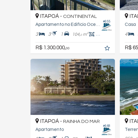
ITAPOÁ -
ITA
CONTINENTAL
#655
Apartamento no Edifício Ocean Castle
Casa
3
3
1
4
104,
m²
90,
m²
0
0
R$ 1.300.000,
R$ 65
00
ITAPOÁ -
ITA
RAINHA DO MAR
#648
Apartamento
Terre