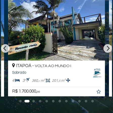
ITAPOÁ -
VOLTA AO MUNDO I
#755
Sobrado
4
3
360,
m²
201,
m²
5
0
R$ 1.700.000,
00