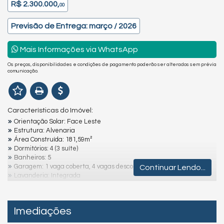
R$ 2.300.000,
00
Previsão de Entrega: março / 2026
Mais Informações via WhatsApp
Os preços, disponibilidades e condições de pagamento poderão ser alterados sem prévia
comunicação.
Características do Imóvel:
Orientação Solar: Face Leste
Estrutura: Alvenaria
Área Construída: 181,59m²
Dormitórios: 4 (3 suíte)
Banheiros: 5
Garagem: 1 vaga coberta, 4 vagas descobertas
Continuar Lendo...
Lavanderia: Integrada
Churrasqueira: Área gourmet
Localização: Frente Mar
Imediações
Destaques e Diferenciais: