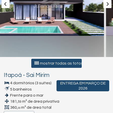
mostrar todas as fotos
Itapoá
-
Sai Mirim
4 dormitórios (3 suítes)
ENTREGA EM MARÇO DE
2026
5 banheiros
Frente para o mar
181,
m² de área privativa
59
360,
m² de área total
00