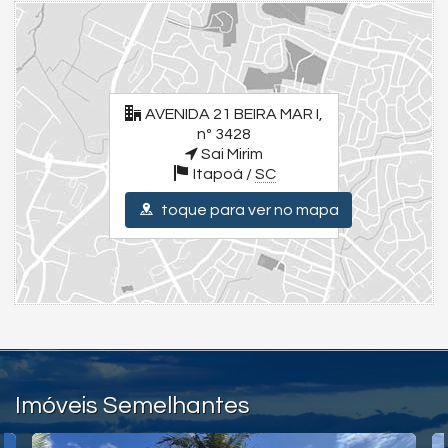
Ambientes Amplos e Arejados
Sala e Cozinha em Conceito Aberto
Área de Lazer Completa e Aconchegante
Piscina
Próximo a Mercados, Lojas, Farmácias
AVENIDA 21 BEIRA MAR I,
Para uma experiência completa, assista aos vídeos detalhados
nº 3428
dos imóveis e da cidade. Visite nossas redes sociais:
Sai Mirim
Instagram - @julianoolivaimoveis (Instagram/julianoOlivaImoveis)
Itapoá /
SC
Facebook - Juliano Oliva Imóveis (Facebook/JulianoOlivaImóveis)
YouTube Juliano Oliva Imóveis - (Youtube/ThauaniZanetti)
toque para ver no mapa
Endereço:
AVENIDA 21 BEIRA MAR I, nº 3428
Sai Mirim
Itapoá /
SC
ver mapa abaixo
Imóveis Semelhantes