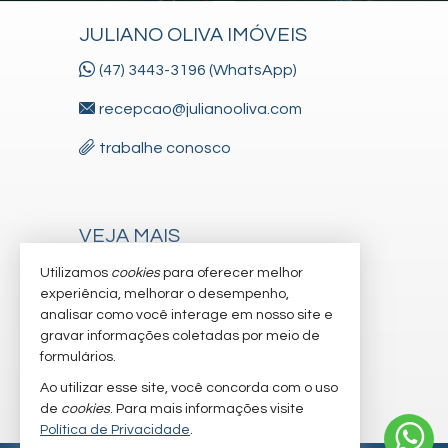
JULIANO OLIVA IMÓVEIS
(47) 3443-3196 (WhatsApp)
recepcao@julianooliva.com
trabalhe conosco
VEJA MAIS
receba nosso newsletter
Utilizamos
cookies
para oferecer melhor
experiência, melhorar o desempenho,
cadastre seu imóvel
analisar como você interage em nosso site e
gravar informações coletadas por meio de
imóveis favoritos
formulários.
mapa de imóveis
Ao utilizar esse site, você concorda com o uso
de
cookies
. Para mais informações visite
Política de Privacidade
.