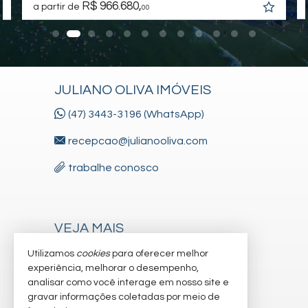
Fire Place
R$ 966.680,
a partir de
00
Câmeras de segurança
Elevador
Unidades Disponíveis:
[Unidade 301]
Tipo: 2 quartos
JULIANO OLIVA IMÓVEIS
Vaga: 1
Área Privativa: 97,09m²
(47) 3443-3196 (WhatsApp)
Área Total: 109,59m²
Valor: R$1.079.906,41
recepcao@julianooliva.com
[Unidade 401]
Tipo: 2 quartos
trabalhe conosco
Vaga: 1
Área Privativa: 97,12m²
Área Total: 109,62m²
Valor: R$1.118.323,69
[Unidade 501]
VEJA MAIS
Tipo: 2 quartos
Vaga: 1
receba nosso newsletter
Utilizamos
cookies
para oferecer melhor
Área Privativa: 92,12m²
experiência, melhorar o desempenho,
Área Total: 109,62m²
cadastre seu imóvel
analisar como você interage em nosso site e
Valor: R$1.147.731,26
gravar informações coletadas por meio de
[Unidade 701]
imóveis favoritos