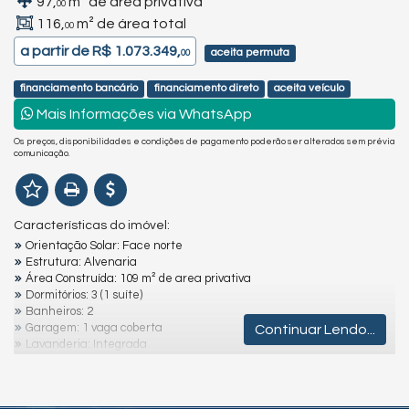
97,
m² de área privativa
00
116,
m² de área total
00
a partir de
R$ 1.073.349,
aceita permuta
00
financiamento bancário
financiamento direto
aceita veículo
Mais Informações via WhatsApp
Os preços, disponibilidades e condições de pagamento poderão ser alterados sem prévia
comunicação.
Características do imóvel:
Orientação Solar: Face norte
Estrutura: Alvenaria
Área Construída: 109 m² de area privativa
Dormitórios: 3 (1 suíte)
Banheiros: 2
Garagem: 1 vaga coberta
Continuar Lendo...
Lavanderia: Integrada
Churrasqueira: Área gourmet
Localização: A 150 m do mar, da praia principal