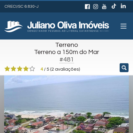
CRECI/SC 6.830-J
Terreno
Terreno a 150m do Mar
#481
4
/
5
(
2
avaliações)