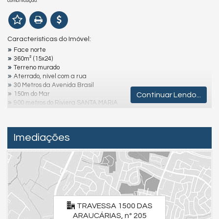
comunicação.
Características do Imóvel:
Face norte
360m² (15x24)
Terreno murado
Aterrado, nível com a rua
30 Metros da Avenida Brasil
150m do Mar
Continuar Lendo...
900 metros do Riviera SANTA MARIA
O sonho do imóvel na praia está mais próximo do que você imagina,
venha descobrir!
Valores e condições podem ser alterados sem aviso prévio.
Imediações
Para uma experiência completa, assista aos vídeos detalhados
dos imóveis e da cidade. Visite nossas redes sociais:
Instagram - @julianoolivaimoveis (Instagram/julianoOlivaImoveis)
Facebook - Juliano Oliva Imóveis (Facebook/JulianoOlivaImóveis)
YouTube Juliano Oliva Imóveis - (Youtube/ThauaniZanetti)
TRAVESSA 1500 DAS
Endereço:
ARAUCÁRIAS, nº 205