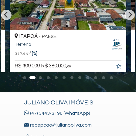
ITAPOÁ -
PAESE
#733
Terreno
312,
m²
5
R$ 400.000
R$ 380.000,
00
JULIANO OLIVA IMÓVEIS
(47) 3443-3196 (WhatsApp)
recepcao@julianooliva.com