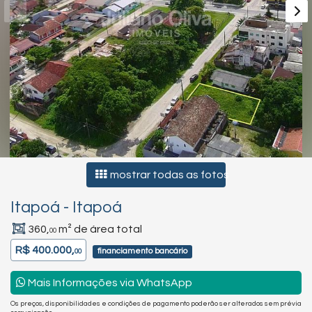
mostrar todas as fotos
Itapoá
-
Itapoá
360,
m² de área total
00
R$ 400.000,
financiamento bancário
00
Mais Informações via WhatsApp
Os preços, disponibilidades e condições de pagamento poderão ser alterados sem prévia