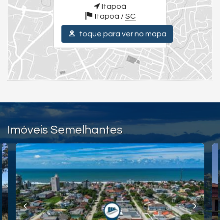
TRAVESSA 1500 DAS ARAUCÁRIAS, nº 205
Itapoá
Itapoá
Itapoá /
SC
Itapoá /
SC
ver mapa abaixo
toque para ver no mapa
Imóveis Semelhantes