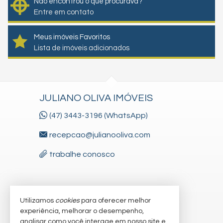
Não encontrou o que procurava?
Entre em contato
Meus imóveis Favoritos
Lista de imóveis adicionados
JULIANO OLIVA IMÓVEIS
(47) 3443-3196 (WhatsApp)
recepcao@julianooliva.com
trabalhe conosco
VEJA MAIS
Utilizamos
cookies
para oferecer melhor
experiência, melhorar o desempenho,
receba nosso newsletter
analisar como você interage em nosso site e