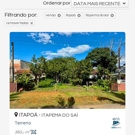
Ordenar por
DATA MAIS RECENTE
Filtrando por:
venda
itapoá
itapema do saí
remover todos
ITAPOÁ -
ITAPEMA DO SAÍ
#855
Terreno
360,
m²
0