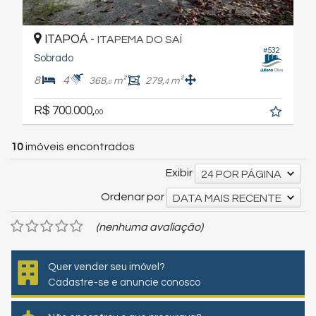
ITAPOÁ -
ITAPEMA DO SAÍ
#532
Sobrado
8
4
368,
m²
279,
m²
4
0
R$ 700.000,
00
10
imóveis encontrados
Exibir
24 POR PÁGINA
Ordenar por
DATA MAIS RECENTE
(nenhuma avaliação)
Quer vender seu imóvel?
Cadastre-se e anuncie conosco