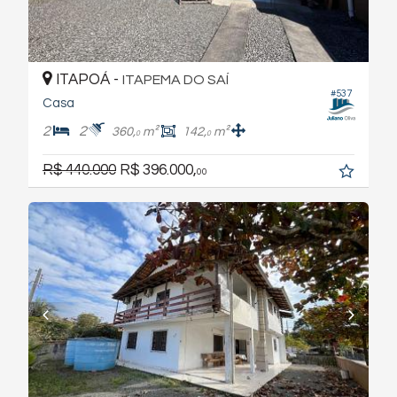
ITAPOÁ -
ITAPEMA DO SAÍ
#537
Casa
2
2
360,
m²
142,
m²
0
0
R$ 440.000
R$ 396.000,
00