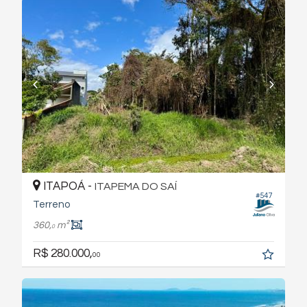
ITAPOÁ -
ITAPEMA DO SAÍ
#547
Terreno
360,
m²
0
R$ 280.000,
00