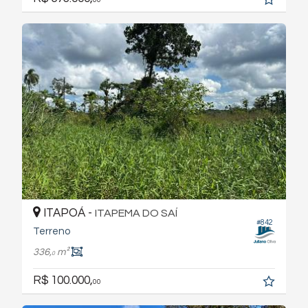
ITAPOÁ -
ITAPEMA DO SAÍ
#842
Terreno
336,
m²
0
R$ 100.000,
00