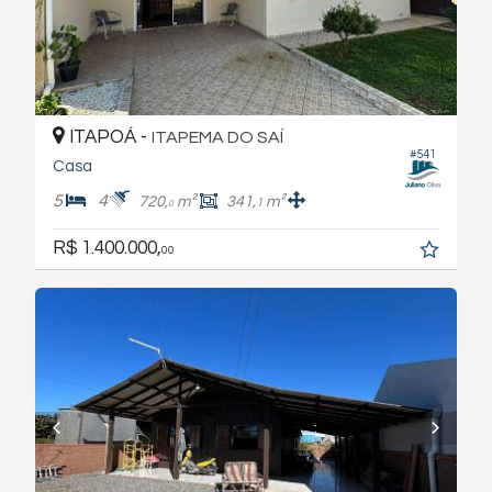
ITAPOÁ -
ITAPEMA DO SAÍ
#541
Casa
5
4
720,
m²
341,
m²
1
0
R$ 1.400.000,
00