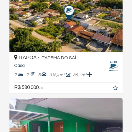
ITAPOÁ -
ITAPEMA DO SAÍ
#718
Casa
2
2
5
336,
m²
85,
m²
1
0
R$ 580.000,
00