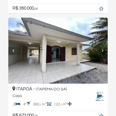
R$ 360.000,
00
ITAPOÁ -
ITAPEMA DO SAÍ
#211
Casa
3
4
360,
m²
122,
m²
0
0
R$ 673.000,
00