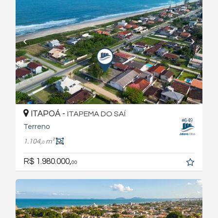
ITAPOÁ -
ITAPEMA DO SAÍ
#649
Terreno
1.104,
m²
0
R$ 1.980.000,
00