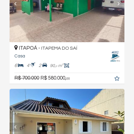
ITAPOÁ -
ITAPEMA DO SAÍ
#682
Casa
6
4
2
90,
m²
0
R$ 700.000
R$ 580.000,
00