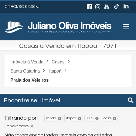
CRECI/SC 6.830-J
Casas à Venda em Itapoá - 7971
Imóveis à Venda
Casas
Santa Catarina
Itapoá
Praia dos Veleiros
Encontre seu Imóvel
Filtrando por:
venda
itapoá
7971
casa
remover todos
Não foram encontrados imóveis com os critérios