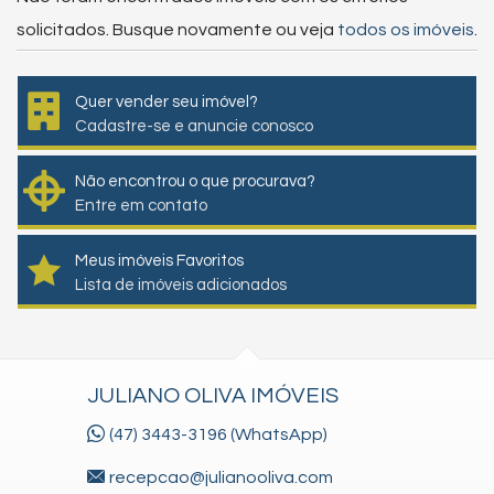
solicitados. Busque novamente ou veja
todos os imóveis
.
Quer vender seu imóvel?
Cadastre-se e anuncie conosco
Não encontrou o que procurava?
Entre em contato
Meus imóveis Favoritos
Lista de imóveis adicionados
JULIANO OLIVA IMÓVEIS
(47) 3443-3196 (WhatsApp)
recepcao@julianooliva.com