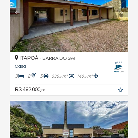
ITAPOÁ -
BARRA DO SAI
#835
Casa
3
2
5
336,
m²
140,
m²
0
0
R$ 492.000,
00