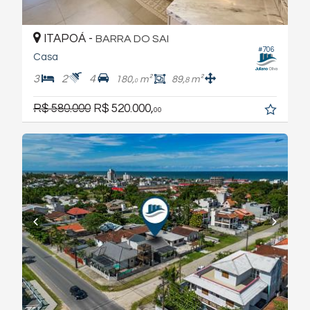
ITAPOÁ -
BARRA DO SAI
#706
Casa
3
2
4
180,
m²
89,
m²
8
0
R$ 580.000
R$ 520.000,
00