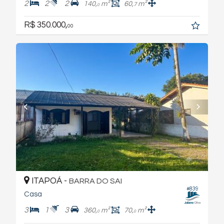
2
2
2
140,
m²
60,
m²
7
0
R$ 350.000,
00
ITAPOÁ -
BARRA DO SAI
#839
Casa
3
1
3
360,
m²
70,
m²
0
0