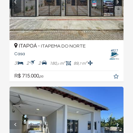
ITAPOÁ -
ITAPEMA DO NORTE
#827
Casa
3
2
2
180,
m²
89,
m²
7
0
R$ 715.000,
00