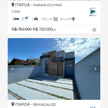
ITAPOÁ -
RAINHA DO MAR
#711
Casa
3
2
1
172,
m²
91,
m²
4
0
R$ 750.000
R$ 720.000,
00
ITAPOÁ -
BRANDALIZE
#579