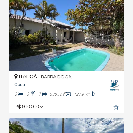
ITAPOÁ -
BARRA DO SAI
#840
Casa
3
3
1
336,
m²
127,
m²
9
0
R$ 910.000,
00