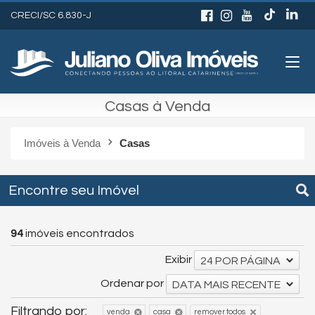
CRECI/SC 6.830-J
Casas à Venda
Imóveis à Venda
Casas
Encontre seu Imóvel
94
imóveis encontrados
Exibir
24 POR PÁGINA
Ordenar por
DATA MAIS RECENTE
Filtrando por:
remover todos
venda
casa