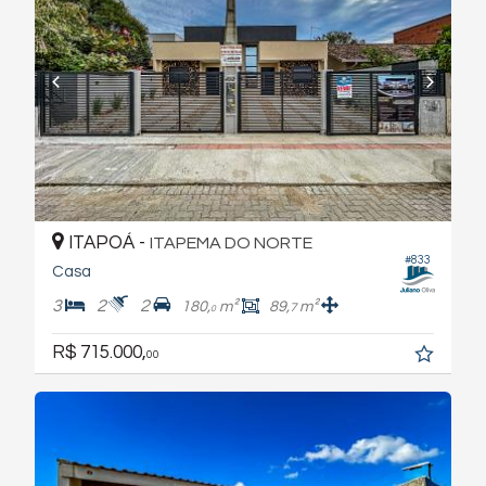
ITAPOÁ -
ITAPEMA DO NORTE
#833
Casa
3
2
2
180,
m²
89,
m²
7
0
R$ 715.000,
00