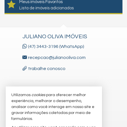
Meus imóveis Favoritos
Lista de imóveis adicionados
JULIANO OLIVA IMÓVEIS
(47) 3443-3196 (WhatsApp)
recepcao@julianooliva.com
trabalhe conosco
VEJA MAIS
Utilizamos
cookies
para oferecer melhor
experiência, melhorar o desempenho,
receba nosso newsletter
analisar como você interage em nosso site e
gravar informações coletadas por meio de
cadastre seu imóvel
formulários.
imóveis favoritos