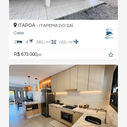
ITAPOÁ -
ITAPEMA DO SAÍ
#211
Casa
3
4
360,
m²
122,
m²
0
0
R$ 673.000,
00