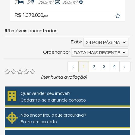
7
5
380,
m²
360,
m²
0
0
R$ 1.379.000,
00
94
imóveis encontrados
Exibir
24 POR PÁGINA
Ordenar por
DATA MAIS RECENTE
‹
1
2
3
4
›
(nenhuma avaliação)
Quer vender seu imóvel?
Cadastre-se e anuncie conosco
Não encontrou o que procurava?
Entre em contato