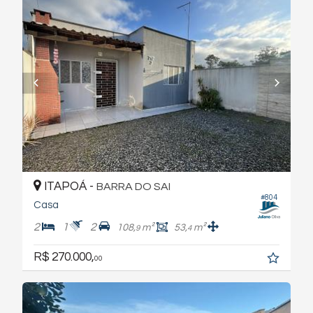
ITAPOÁ -
BARRA DO SAI
#804
Casa
2
1
2
108,
m²
53,
m²
9
4
R$ 270.000,
00