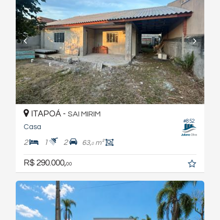
ITAPOÁ -
SAI MIRIM
#852
Casa
2
1
2
63,
m²
0
R$ 290.000,
00