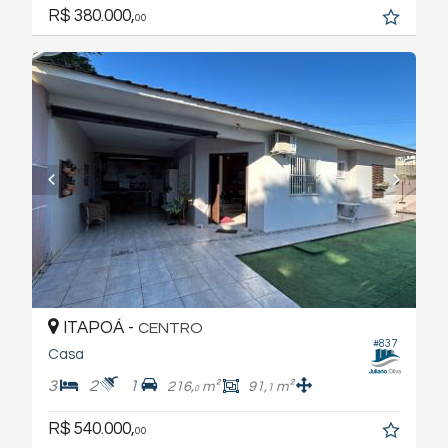
R$ 380.000,
00
ITAPOÁ -
CENTRO
#837
Casa
3
2
1
216,
m²
91,
m²
1
0
R$ 540.000,
00