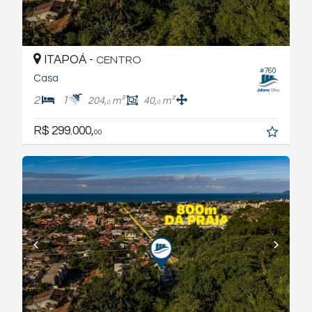
ITAPOÁ -
CENTRO
#760
Casa
2
1
204,
m²
40,
m²
0
0
R$ 299.000,
00