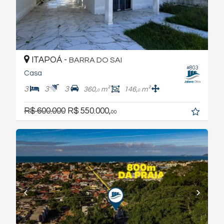
ITAPOÁ -
BARRA DO SAI
#803
Casa
3
3
3
360,
m²
146,
m²
0
0
R$ 600.000
R$ 550.000,
00