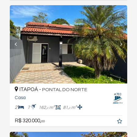
ITAPOÁ -
PONTAL DO NORTE
#783
Casa
2
1
162,
m²
81,
m²
0
0
R$ 320.000,
00