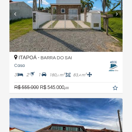
ITAPOÁ -
BARRA DO SAI
#806
Casa
3
2
1
180,
m²
83,
m²
4
0
R$ 555.000
R$ 545.000,
00