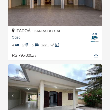
ITAPOÁ -
BARRA DO SAI
#849
Casa
4
2
5
360,
m²
0
R$ 795.000,
00