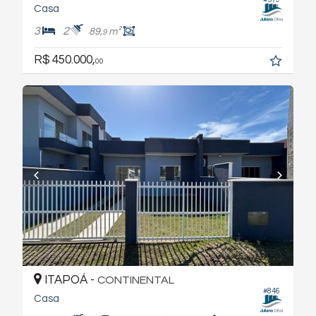
Casa
3
2
89,
m²
9
R$ 450.000,
00
ITAPOÁ -
CONTINENTAL
#846
Casa