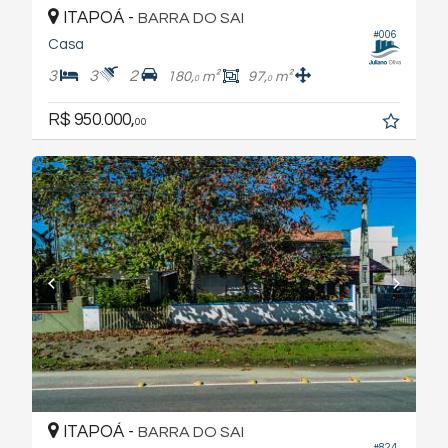
ITAPOÁ -
BARRA DO SAI
#006
Casa
3
3
2
180,
m²
97,
m²
0
0
R$ 950.000,
00
ITAPOÁ -
BARRA DO SAI
#824