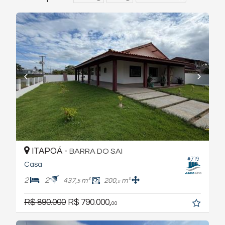
ITAPOÁ -
BARRA DO SAI
#719
Casa
2
2
437,
m²
200,
m²
5
0
R$ 890.000
R$ 790.000,
00