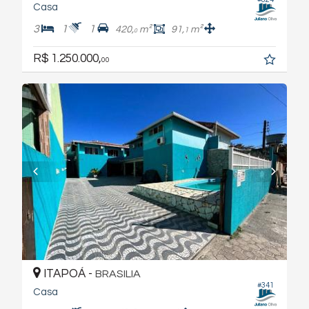
Casa
3
1
1
420,
m²
91,
m²
1
0
R$ 1.250.000,
00
ITAPOÁ -
BRASILIA
#341
Casa