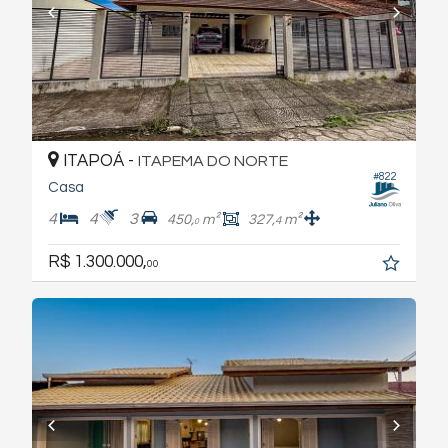
ITAPOÁ -
ITAPEMA DO NORTE
#822
Casa
4
4
3
450,
m²
327,
m²
4
0
R$ 1.300.000,
00