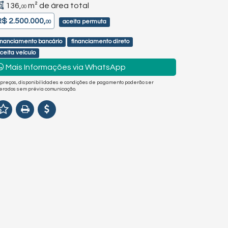
136,
m² de área total
00
R$ 2.500.000,
aceita permuta
00
inanciamento bancário
financiamento direto
ceita veículo
Mais Informações via WhatsApp
 preços, disponibilidades e condições de pagamento poderão ser
terados sem prévia comunicação.