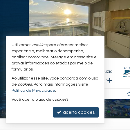
Utilizamos
cookies
para oferecer melhor
experiência, melhorar o desempenho,
analisar como você interage em nosso site e
gravar informações coletadas por meio de
ITAPOÁ -
LÂNTICO
RAINHA DO MAR
#638
#29
formulários.
Apartamento no Edifício Condominio Residencial Bella Italia
Apartamento
Ao utilizar esse site, você concorda com o uso
3
3
2
197,
m²
133,
m²
0
0
de
cookies
. Para mais informações visite
Política de Privacidade
.
R$ 1.620.000,
00
Você aceita o uso de
cookies
?
aceito cookies