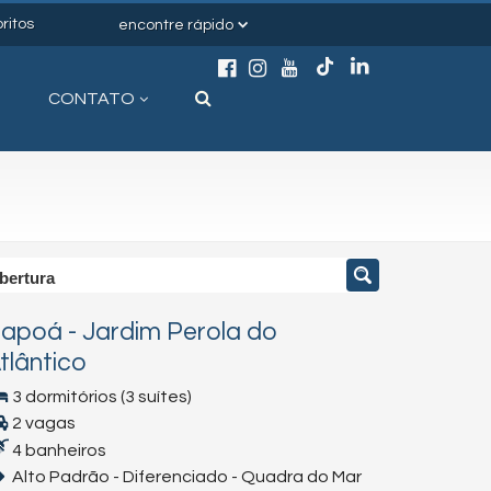
ritos
encontre rápido
CONTATO
bertura
tapoá
-
Jardim Perola do
tlântico
3 dormitórios (3 suítes)
2 vagas
4 banheiros
Alto Padrão - Diferenciado - Quadra do Mar