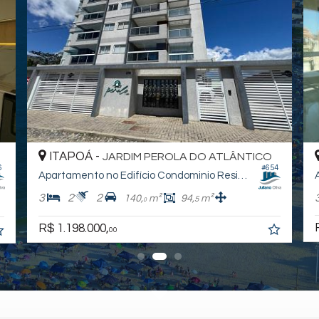
ITAPOÁ -
JARDIM PEROLA DO ATLÂNTICO
#527
1
Apartamento no Edifício 1
3
2
1
105,
m²
81,
m²
2
1
R$ 1.200.000,
00