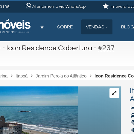
Atendimento via WhatsApp
imóveis favo
3196
SOBRE
VENDAS
BLOG
o
-
-
#237
Icon Residence Cobertura
rina
Itapoá
Jardim Perola do Atlântico
Icon Residence Co
I
A