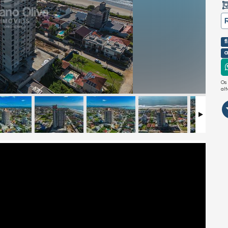
f
a
Os
al