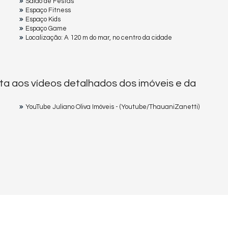
Salão de Festas
Espaço Fitness
Espaço Kids
Espaço Game
Localização: A 120 m do mar, no centro da cidade
ta aos vídeos detalhados dos imóveis e da
YouTube Juliano Oliva Imóveis - (Youtube/ThauaniZanetti)