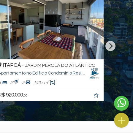
ITAPOÁ -
JARDIM PEROLA DO ATLÂNTICO
#499
Apartamento
3
4
181,
m²
156,
m²
8
8
R$ 1.698.840,
a partir de
00