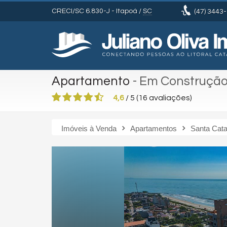
CRECI/SC 6.830-J
- Itapoá /
SC
(47)
3443-
Apartamento
- Em Construçã
4,6
/
5
(
16
avaliações)
Imóveis à Venda
Apartamentos
Santa Cata