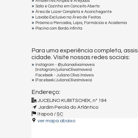
Ambientes Amplos e Arejados
Sala e Cozinha em Conceito Aberto
Área de Lazer Completa e Aconchegante
Lavabo Exclusivo na Área de Festas
Próximo a Mercados, Lojas, Farmácias e Academia
Piscina com Borda infinita
Para uma experiência completa, assis
cidade. Visite nossas redes sociais:
Instagram - @julianoolivaimoveis
(Instagram/julianoOlivaImoveis)
Facebook - Juliano Oliva Imóveis
(Facebook/JulianoOlivaImóveis)
Endereço:
JUCELINO KUBITSCHEK, nº 194
Jardim Perola do Atlântico
Itapoá /
SC
ver mapa abaixo