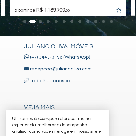
Endereço:
R$ 1.189.700,
a partir de
00
R 496 FELIPE DA SILVA LEANDRO, nº 465
Rainha do Mar
Itapoá /
SC
JULIANO OLIVA IMÓVEIS
(47) 3443-3196 (WhatsApp)
recepcao@julianooliva.com
trabalhe conosco
VEJA MAIS
receba nosso newsletter
Utilizamos
cookies
para oferecer melhor
experiência, melhorar o desempenho,
cadastre seu imóvel
analisar como você interage em nosso site e