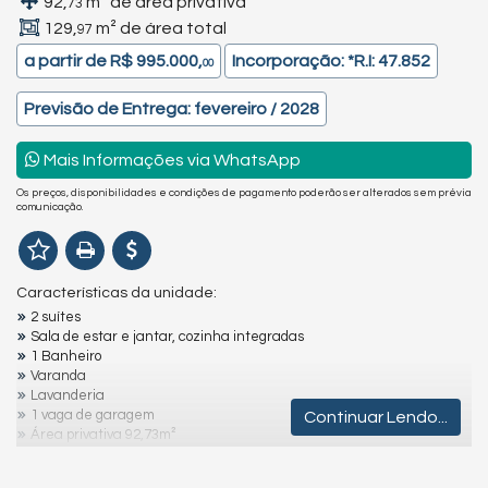
92,
m² de área privativa
73
129,
m² de área total
97
a partir de
R$ 995.000,
Incorporação: *R.I: 47.852
00
Previsão de Entrega: fevereiro / 2028
Mais Informações via WhatsApp
Os preços, disponibilidades e condições de pagamento poderão ser alterados sem prévia
comunicação.
Características da unidade:
2 suítes
Sala de estar e jantar, cozinha integradas
1 Banheiro
Varanda
Lavanderia
1 vaga de garagem
Continuar Lendo...
Área privativa 92,73m²
Diferenciais do empreendimento: