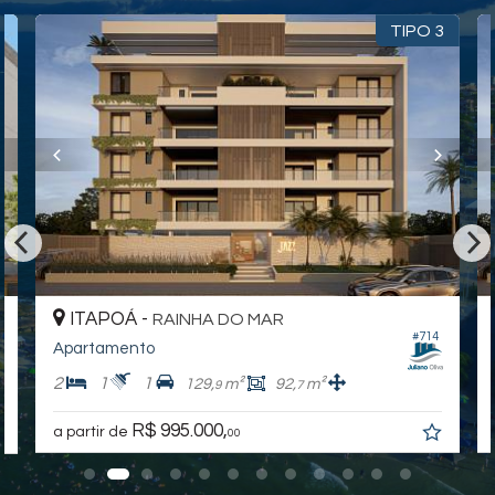
Academia
Piscina
TIPO 3
Coworking
Bicileta Compartilhada
Playground
Portaria
O sonho do imóvel na praia está mais próximo do que você imagina,
venha descobrir!
Valores e condições podem ser alterados sem aviso prévio.
Para uma experiência completa, assista aos vídeos detalhados
dos imóveis e da cidade. Visite nossas redes sociais:
Instagram - @julianoolivaimoveis (Instagram/julianoOlivaImoveis)
Facebook - Juliano Oliva Imóveis (Facebook/JulianoOlivaImóveis)
YouTube Juliano Oliva Imóveis - (Youtube/ThauaniZanetti)
ITAPOÁ -
RAINHA DO MAR
#714
Endereço:
Apartamento
Rua Ceara, nº 2409
2
1
1
129,
m²
92,
m²
9
7
Rainha do Mar
Itapoá /
SC
R$ 995.000,
a partir de
00
ver mapa abaixo