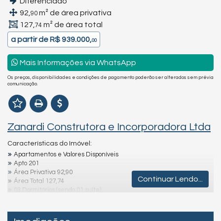
Diferenciado
92,
m² de área privativa
90
127,
m² de área total
74
a partir de
R$ 939.000,
00
Mais Informações via WhatsApp
Os preços, disponibilidades e condições de pagamento poderão ser alterados sem prévia
comunicação.
Zanardi Construtora e Incorporadora Ltda
Características do Imóvel:
Apartamentos e Valores Disponíveis
Apto 201
Área Privativa 92,90
Continuar Lendo...
Área Total 127,74
03 Dormitórios (sendo 01 suíte)
Sala de estar/jantar
Cozinha
Sacada com churrasqueira