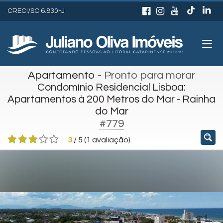
CRECI/SC 6.830-J
Apartamento
- Pronto para morar
Condomínio Residencial Lisboa:
Apartamentos à 200 Metros do Mar - Rainha
do Mar
#779
3
/
5
(
1
avaliação)