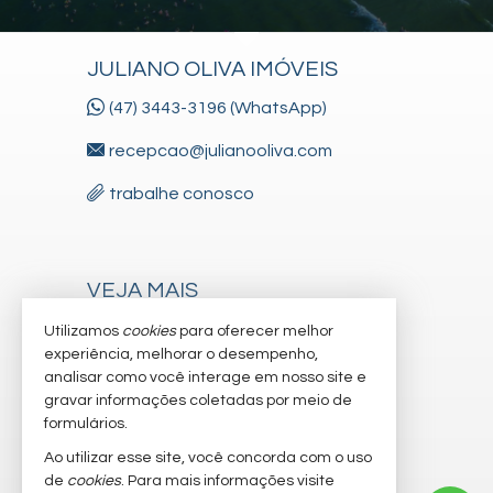
JULIANO OLIVA IMÓVEIS
(47) 3443-3196 (WhatsApp)
recepcao@julianooliva.com
trabalhe conosco
VEJA MAIS
receba nosso newsletter
Utilizamos
cookies
para oferecer melhor
experiência, melhorar o desempenho,
cadastre seu imóvel
analisar como você interage em nosso site e
gravar informações coletadas por meio de
imóveis favoritos
formulários.
mapa de imóveis
Ao utilizar esse site, você concorda com o uso
de
cookies
. Para mais informações visite