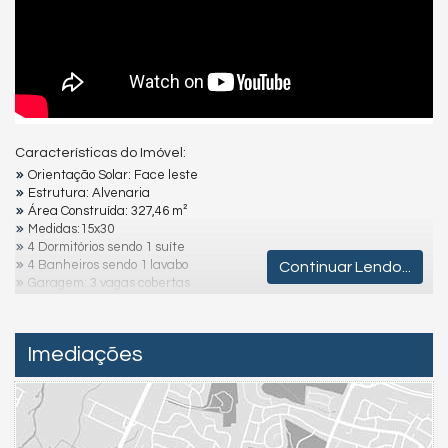
Características do Imóvel:
Orientação Solar: Face leste
Estrutura: Alvenaria
Área Construída: 327,46 m²
Medidas:15x30
4 Dormitórios sendo 1 suíte
4 Banheiros sendo 1 lavabo
Continuar Lendo...
Garagem: 3 vagas cobertas
Lavanderia: Fechada
Área gourmet com churrasqueira dupla
Localização: 350 m do mar, no centro
Imediações
Destaques e Diferenciais:
Ambientes Amplos e Arejados
Sala e Cozinha em Conceito Aberto
Área de Lazer Completa e Aconchegante