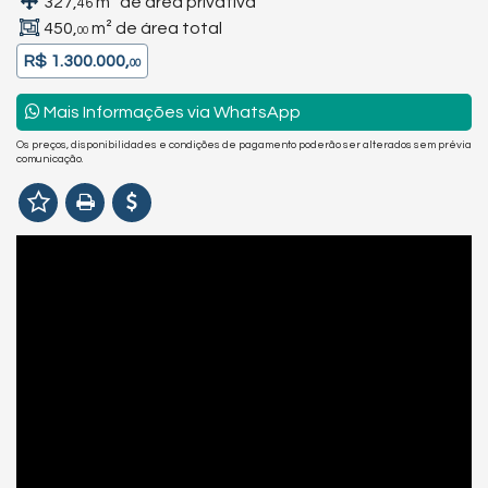
327,
m² de área privativa
46
450,
m² de área total
00
R$ 1.300.000,
00
Mais Informações via WhatsApp
Os preços, disponibilidades e condições de pagamento poderão ser alterados sem prévia
comunicação.