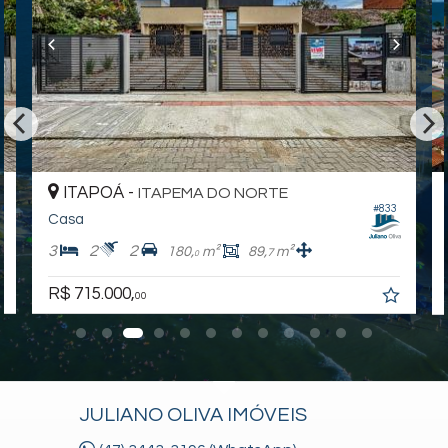
ITAPOÁ -
ITAPEMA DO NORTE
#833
Casa
3
2
2
180,
m²
89,
m²
7
0
R$ 715.000,
00
JULIANO OLIVA IMÓVEIS