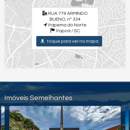
Lavabo Exclusivo na Área de Festas
Sala de Jogos
RUA 779 ARMINDO
Piscina aquecida por sistema Solar
BUENO, nº 334
Totalmente Mobiliado
Itapema do Norte
Próximo a Mercados, Lojas, Farmácias e Academia
O sonho do imóvel na praia está mais próximo do que você imagina,
Itapoá /
SC
venha descobrir!
Valores e condições podem ser alterados sem aviso prévio.
toque para ver no mapa
Para uma experiência completa, assista aos vídeos detalhados
dos imóveis e da cidade. Visite nossas redes sociais:
Instagram - @julianoolivaimoveis (Instagram/julianoOlivaImoveis)
Facebook - Juliano Oliva Imóveis (Facebook/JulianoOlivaImóveis)
YouTube - Juliano Oliva Imóveis - (Youtube/ThauaniZanetti)
Endereço:
RUA 779 ARMINDO BUENO, nº 334
Imóveis Semelhantes
Itapema do Norte
Itapoá /
SC
ver mapa abaixo