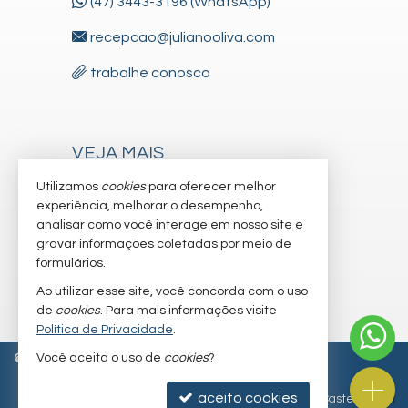
(47) 3443-3196 (WhatsApp)
recepcao@julianooliva.com
trabalhe conosco
VEJA MAIS
receba nosso newsletter
Utilizamos
cookies
para oferecer melhor
experiência, melhorar o desempenho,
cadastre seu imóvel
analisar como você interage em nosso site e
gravar informações coletadas por meio de
imóveis favoritos
formulários.
mapa de imóveis
Ao utilizar esse site, você concorda com o uso
de
cookies
. Para mais informações visite
Política de Privacidade
.
Você aceita o uso de
cookies
?
©
2026
CRECI/SC 6.830-J
Política de Privacidade
aceito cookies
Site para imobiliárias
: Castel Digital