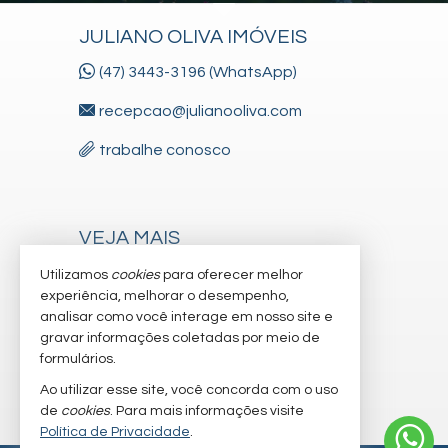
JULIANO OLIVA IMÓVEIS
(47) 3443-3196 (WhatsApp)
recepcao@julianooliva.com
trabalhe conosco
VEJA MAIS
receba nosso newsletter
Utilizamos
cookies
para oferecer melhor
experiência, melhorar o desempenho,
cadastre seu imóvel
analisar como você interage em nosso site e
gravar informações coletadas por meio de
imóveis favoritos
formulários.
mapa de imóveis
Ao utilizar esse site, você concorda com o uso
de
cookies
. Para mais informações visite
Política de Privacidade
.