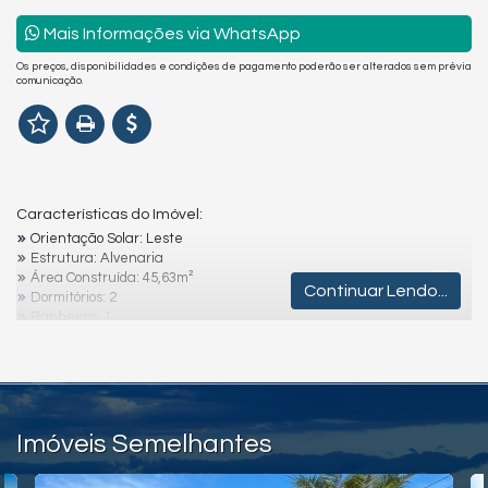
Mais Informações via WhatsApp
Os preços, disponibilidades e condições de pagamento poderão ser alterados sem prévia
comunicação.
Características do Imóvel:
Orientação Solar: Leste
Estrutura: Alvenaria
Área Construída: 45,63m²
Continuar Lendo...
Dormitórios: 2
Banheiros: 1
Garagem: 1 vaga descoberta
Lavanderia: Externa
Localização: A 600m do mar, menos de 5 minutos do centro.
Destaques e Diferenciais:
Imóveis Semelhantes
Próximo a Mercados, Lojas, Farmácias e Academia
O sonho do imóvel na praia está mais próximo do que você imagina,