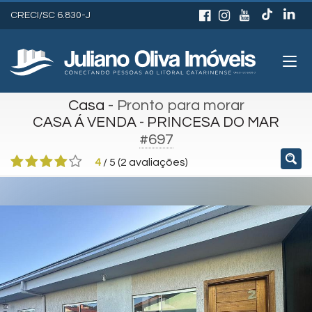
CRECI/SC 6.830-J
Casa
- Pronto para morar
CASA Á VENDA - PRINCESA DO MAR
#697
4
/
5
(
2
avaliações)