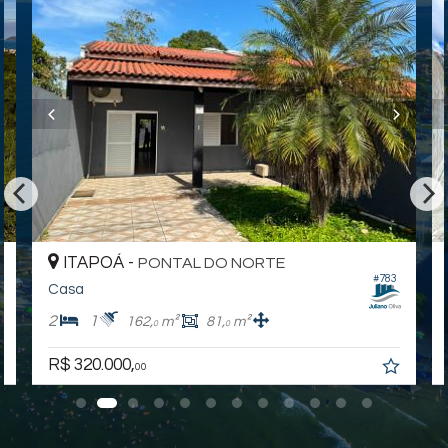
venha descobrir!
Valores e condições podem ser alterados sem aviso prévio.
Endereço:
RUA 1590 NOSSA SENHORA PERPÉTUO SOCORRO, nº
685
Itapoá
Itapoá /
SC
ITAPOÁ -
PONTAL DO NORTE
#783
Casa
2
1
162,
m²
81,
m²
0
0
R$ 320.000,
00