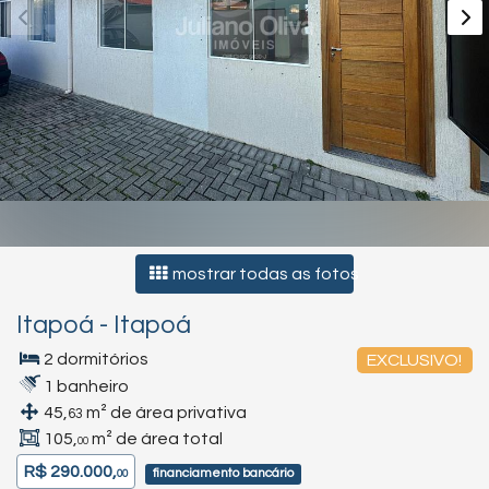
mostrar todas as fotos
Itapoá
-
Itapoá
2 dormitórios
EXCLUSIVO!
1 banheiro
45,
m² de área privativa
63
105,
m² de área total
00
R$ 290.000,
financiamento bancário
00