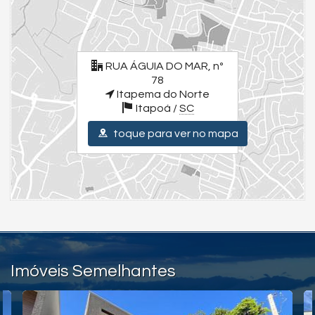
Ambientes Amplos e Arejados
Quartos Climatizados
Móveis Sob Medida
Sacada Ampla com Vista para o Por do Sol
Próximo a Mercados, Lojas, Farmácias e Academia
RUA ÁGUIA DO MAR, nº
Para uma experiência completa, assista aos vídeos detalhados
78
dos imóveis e da cidade. Visite nossas redes sociais:
Itapema do Norte
Instagram - @julianoolivaimoveis (Instagram/julianoOlivaImoveis)
Itapoá /
SC
Facebook - Juliano Oliva Imóveis (Facebook/JulianoOlivaImóveis)
YouTube Juliano Oliva Imóveis - (Youtube/ThauaniZanetti)
toque para ver no mapa
Endereço:
RUA ÁGUIA DO MAR, nº 78
Itapema do Norte
Itapoá /
SC
ver mapa abaixo
Imóveis Semelhantes