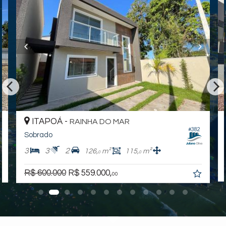
ITAPOÁ -
RAINHA DO MAR
#382
Sobrado
3
3
2
126,
m²
115,
m²
0
0
R$ 600.000
R$ 559.000,
00