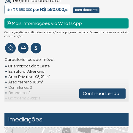
180,
m² de área total
00
R$ 580.000,
de
R$ 680.000
por
com desconto
00
Mais Informações via WhatsApp
Os preços, disponibilidades e condições de pagamento poderão ser alterados sem prévia
comunicação.
Características do Imóvel:
Orientação Solar: Leste
Estrutura: Alvenaria
Área Privativa: 98,79 m²
Área terreno 180m²
Dormitórios: 2
Banheiros: 2
Continuar Lendo...
Garagem: 2 vagas
Lavanderia
Churrasqueira
Localização: No centro da cidade, proximo avenida principal, 7
Imediações
minutos da praia.
Destaques e Diferenciais: