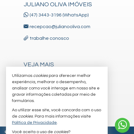
JULIANO OLIVA IMÓVEIS
(47) 3443-3196 (WhatsApp)
recepcao@julianooliva.com
trabalhe conosco
VEJA MAIS
receba nosso newsletter
Utilizamos
cookies
para oferecer melhor
experiência, melhorar o desempenho,
cadastre seu imóvel
analisar como você interage em nosso site e
gravar informações coletadas por meio de
imóveis favoritos
formulários.
mapa de imóveis
Ao utilizar esse site, você concorda com o uso
de
cookies
. Para mais informações visite
Política de Privacidade
.
Você aceita o uso de
cookies
?
©
2026
CRECI/SC 6.830-J
Política de Privacidade