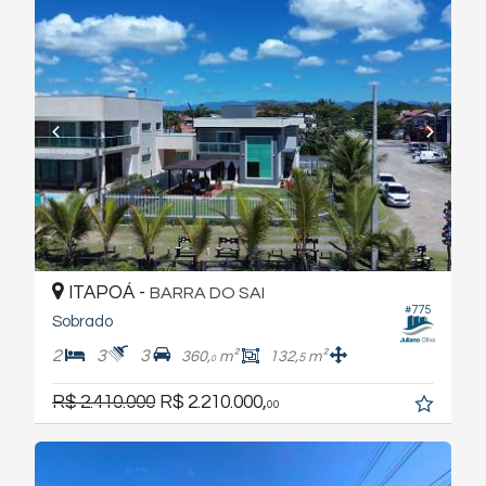
ITAPOÁ -
BARRA DO SAI
#775
Sobrado
2
3
3
360,
m²
132,
m²
5
0
R$ 2.410.000
R$ 2.210.000,
00