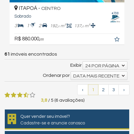
ITAPOÁ -
CENTRO
#708
Sobrado
3
1
2
192,
m²
137,
m²
0
0
R$ 880.000,
00
61
imóveis encontrados
Exibir
24 POR PÁGINA
Ordenar por
DATA MAIS RECENTE
‹
1
2
3
›
3,8
/
5
(
6
avaliações)
Quer vender seu imóvel?
Cadastre-se e anuncie conosco