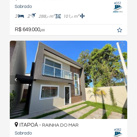
#351
Sobrado
3
2
288,
m²
101,
m²
0
0
R$ 649.000,
00
ITAPOÁ -
RAINHA DO MAR
#382
Sobrado