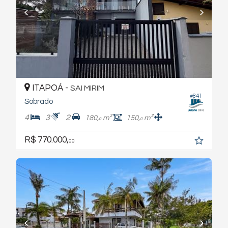
ITAPOÁ -
SAI MIRIM
#841
Sobrado
4
3
2
180,
m²
150,
m²
0
0
R$ 770.000,
00