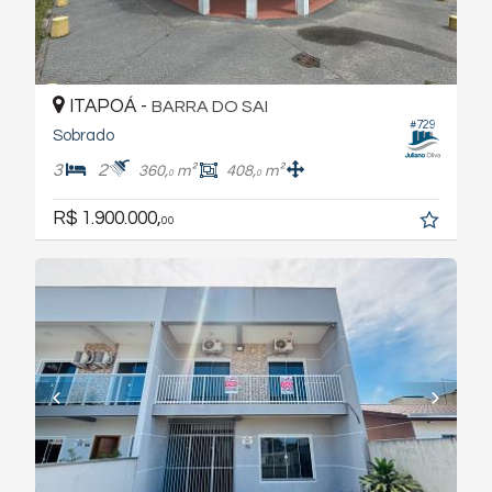
ITAPOÁ -
BARRA DO SAI
#729
Sobrado
3
2
360,
m²
408,
m²
0
0
R$ 1.900.000,
00