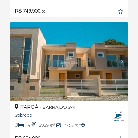
R$ 749.900,
00
ITAPOÁ -
BARRA DO SAI
#363
Sobrado
3
4
232,
m²
175,
m²
0
0