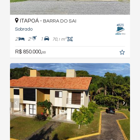
ITAPOÁ -
BARRA DO SAI
#829
Sobrado
2
2
1
70,
m²
1
R$ 850.000,
00