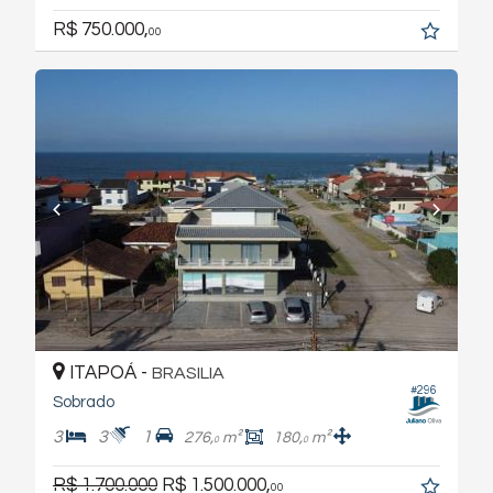
R$ 750.000,
00
ITAPOÁ -
BRASILIA
#296
Sobrado
3
3
1
276,
m²
180,
m²
0
0
R$ 1.700.000
R$ 1.500.000,
00