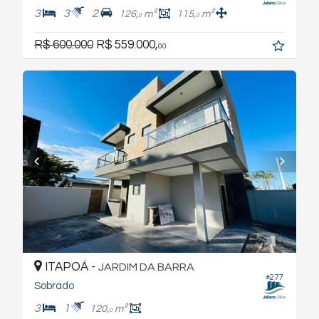
3
3
2
126,
m²
115,
m²
0
0
R$ 600.000
R$ 559.000,
00
ITAPOÁ -
JARDIM DA BARRA
#277
Sobrado
3
1
120,
m²
0