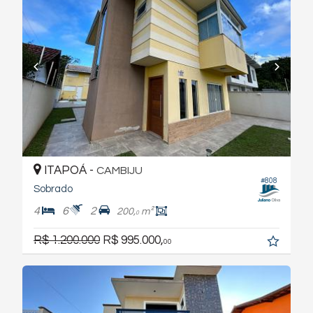
ITAPOÁ -
CAMBIJU
#808
Sobrado
4
6
2
200,
m²
0
R$ 1.200.000
R$ 995.000,
00