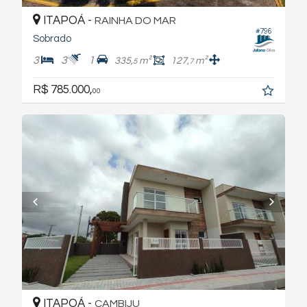
ITAPOÁ -
RAINHA DO MAR
#796
Sobrado
3
3
1
335,
m²
127,
m²
5
7
R$ 785.000,
00
ITAPOÁ -
CAMBIJU