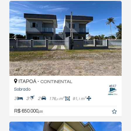
ITAPOÁ -
CONTINENTAL
#847
Sobrado
3
3
2
176,
m²
91,
m²
1
0
R$ 650.000,
00