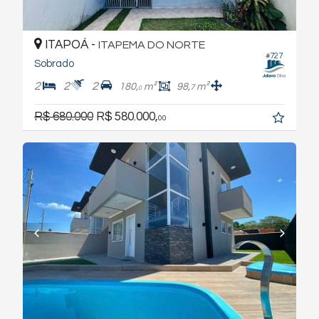
ITAPOÁ -
ITAPEMA DO NORTE
#727
Sobrado
2
2
2
180,
m²
98,
m²
7
0
R$ 680.000
R$ 580.000,
00