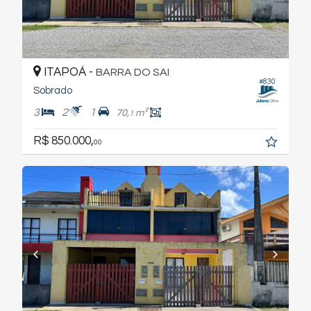
ITAPOÁ -
BARRA DO SAI
#830
Sobrado
3
2
1
70,
m²
1
R$ 850.000,
00