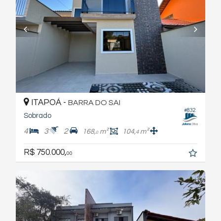
ITAPOÁ -
BARRA DO SAI
#832
Sobrado
4
3
2
168,
m²
104,
m²
4
0
R$ 750.000,
00