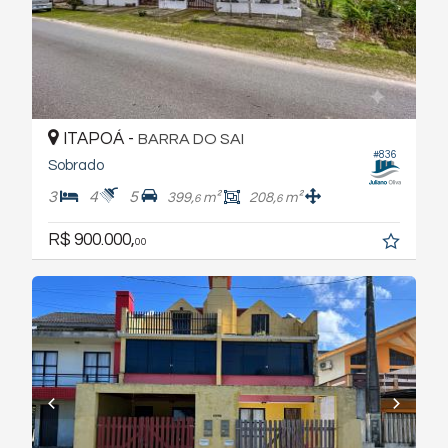
ITAPOÁ -
BARRA DO SAI
#836
Sobrado
3
4
5
399,
m²
208,
m²
6
6
R$ 900.000,
00