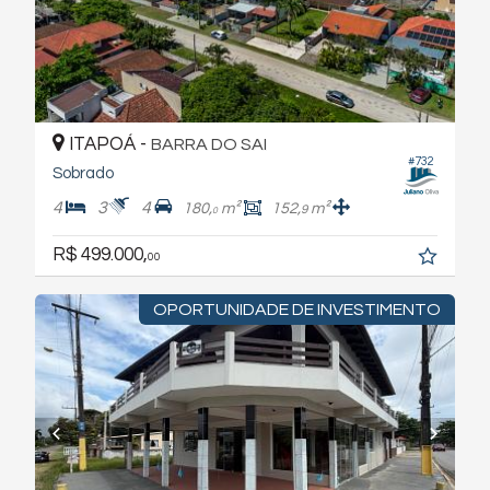
ITAPOÁ -
BARRA DO SAI
#732
Sobrado
4
3
4
180,
m²
152,
m²
9
0
R$ 499.000,
00
OPORTUNIDADE DE INVESTIMENTO