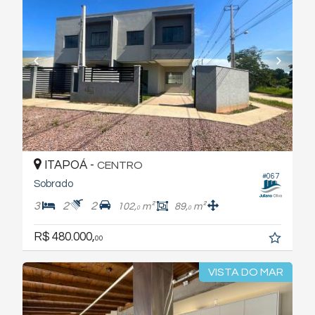
ITAPOÁ -
CENTRO
#067
Sobrado
3
2
2
102,
m²
89,
m²
0
0
R$ 480.000,
00
VISTA DO MAR