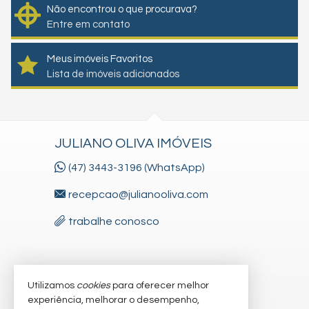
Não encontrou o que procurava?
Entre em contato
Meus imóveis Favoritos
Lista de imóveis adicionados
JULIANO OLIVA IMÓVEIS
(47) 3443-3196 (WhatsApp)
recepcao@julianooliva.com
trabalhe conosco
VEJA MAIS
Utilizamos
cookies
para oferecer melhor
experiência, melhorar o desempenho,
receba nosso newsletter