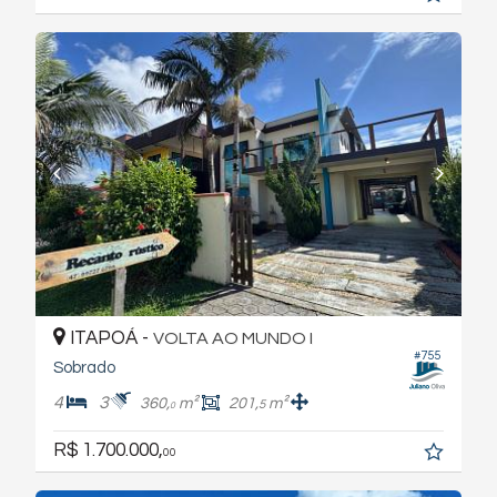
ITAPOÁ -
VOLTA AO MUNDO I
#755
Sobrado
4
3
360,
m²
201,
m²
5
0
R$ 1.700.000,
00