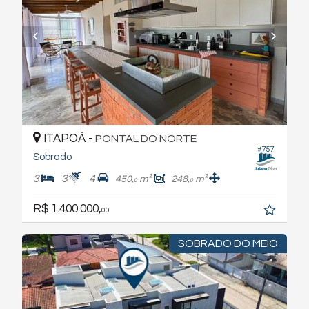
ITAPOÁ -
PONTAL DO NORTE
#757
Sobrado
3
3
4
450,
m²
248,
m²
0
0
R$ 1.400.000,
00
SOBRADO DO MEIO