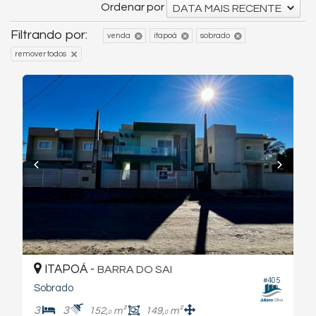
Ordenar por
DATA MAIS RECENTE
Filtrando por:
venda
itapoá
sobrado
remover todos
ITAPOÁ -
BARRA DO SAI
#405
Sobrado
3
3
152,
m²
149,
m²
0
0