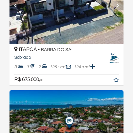
ITAPOÁ -
BARRA DO SAI
#751
Sobrado
3
3
2
125,
m²
124,
m²
3
0
R$ 675.000,
00