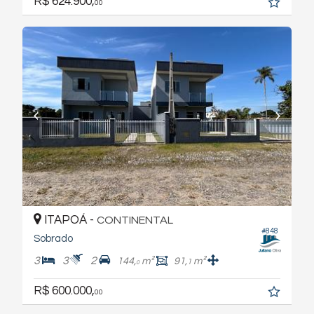
R$ 624.900,
00
ITAPOÁ -
CONTINENTAL
#848
Sobrado
3
3
2
144,
m²
91,
m²
1
0
R$ 600.000,
00