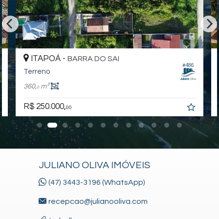
ITAPOÁ -
BARRA DO SAI
#486
Terreno
360,
m²
0
R$ 250.000,
00
JULIANO OLIVA IMÓVEIS
(47) 3443-3196 (WhatsApp)
recepcao@julianooliva.com