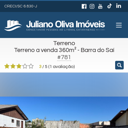
CRECI/SC 6.830-J
Terreno
Terreno a venda 360m² - Barra do Saí
#781
3
/
5
(
1
avaliação)