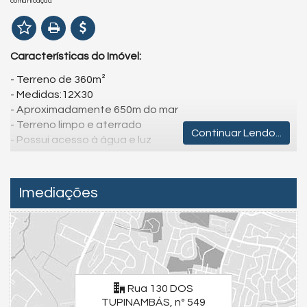
comunicação.
Características do Imóvel:
- Terreno de 360m²
- Medidas:12X30
- Aproximadamente 650m do mar
- Terreno limpo e aterrado
Continuar Lendo...
- Possui acesso à água e luz
O sonho do imóvel na praia está mais próximo do que
você imagina, venha descobrir!
Imediações
*Valores e condições podem ser alterados sem aviso
prévio.
Para uma experiência completa, assista aos vídeos
detalhados dos imóveis e da cidade. Visite nossas redes
sociais:
Rua 130 DOS
TUPINAMBÁS, nº 549