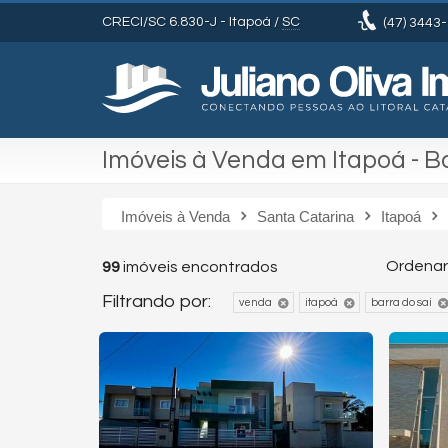
CRECI/SC 6.830-J
- Itapoá /
SC
(47)
3443-
Imóveis à Venda em Itapoá - B
Imóveis à Venda
Santa Catarina
Itapoá
Ordenar
99
imóveis encontrados
Filtrando por:
venda
itapoá
barra do sai