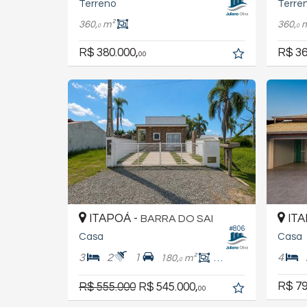
Terreno
Terre
360,
m²
360,
0
0
R$ 380.000,
R$ 36
00
ITAPOÁ -
ITA
BARRA DO SAI
#806
Casa
Casa
3
2
1
4
180,
m²
83,
m²
4
0
R$ 79
R$ 555.000
R$ 545.000,
00