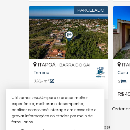
PARCELADO
ITAPOÁ -
ITA
BARRA DO SAI
#828
Terreno
Casa
336,
m²
3
0
R$ 160.000
R$ 153.200,
R$ 49
00
Utilizamos
cookies
para oferecer melhor
experiência, melhorar o desempenho,
Ordenar
99
imóveis encontrados
analisar como você interage em nosso site e
gravar informações coletadas por meio de
formulários.
3,4
/
5
(
10
avaliações)