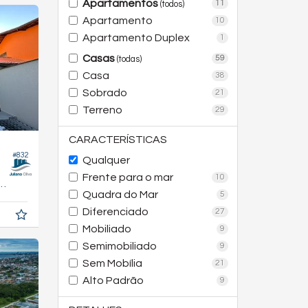
Apartamentos
11
(todos)
Apartamento
10
Apartamento Duplex
1
Casas
59
(todas)
Casa
38
Sobrado
21
Terreno
29
CARACTERÍSTICAS
#832
Qualquer
Frente para o mar
10
104,
m²
4
Quadra do Mar
5
Diferenciado
27
Mobiliado
9
Semimobiliado
9
Sem Mobília
21
Alto Padrão
9