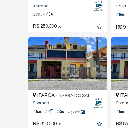
#781
Terreno
Casa
360,
m²
3
0
R$ 259.000,
R$ 91
00
ITAPOÁ -
ITA
BARRA DO SAI
#830
Sobrado
Sobra
3
2
1
2
70,
m²
1
R$ 850.000,
R$ 85
00