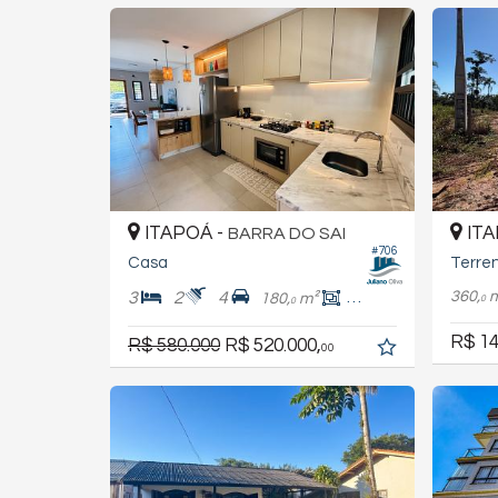
ITAPOÁ -
ITA
BARRA DO SAI
#706
Casa
Terre
360,
3
2
4
180,
m²
89,
m²
8
0
0
R$ 14
R$ 580.000
R$ 520.000,
00