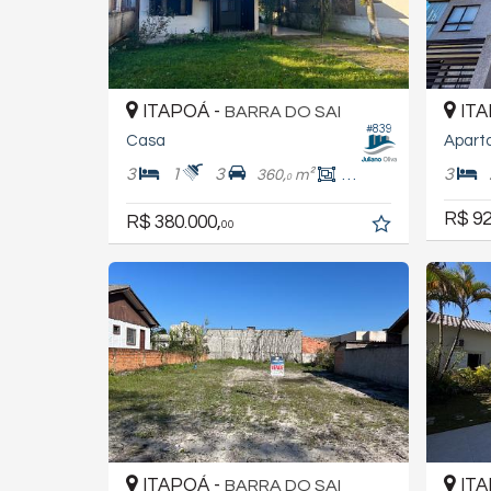
ITAPOÁ -
ITA
BARRA DO SAI
#839
Casa
Apart
3
1
3
3
360,
m²
70,
m²
0
0
R$ 92
R$ 380.000,
00
ITAPOÁ -
ITA
BARRA DO SAI