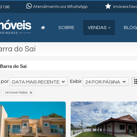
Atendimento via WhatsApp
imóveis favo
3196
SOBRE
VENDAS
BLOG
arra do Sai
Barra do Sai
 por
Exibir
DATA MAIS RECENTE
24 POR PÁGINA
remover todos