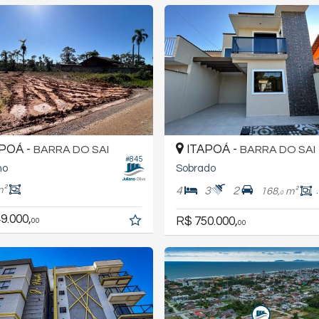
POÁ -
ITAPOÁ -
BARRA DO SAI
BARRA DO SAI
#845
no
Sobrado
m²
4
3
2
168,
m²
0
9.000,
R$ 750.000,
00
00