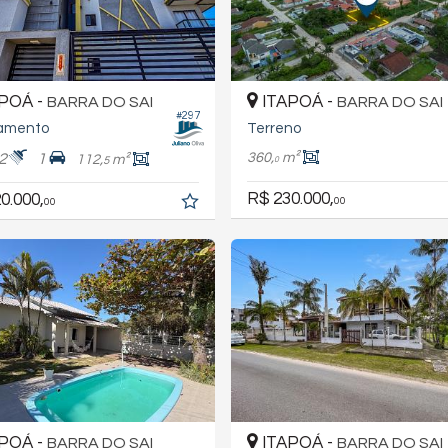
POÁ -
ITAPOÁ -
BARRA DO SAI
BARRA DO SAI
#297
amento
Terreno
360,
m²
2
1
112,
m²
5
0
R$ 230.000,
0.000,
00
00
POÁ -
ITAPOÁ -
BARRA DO SAI
BARRA DO SAI