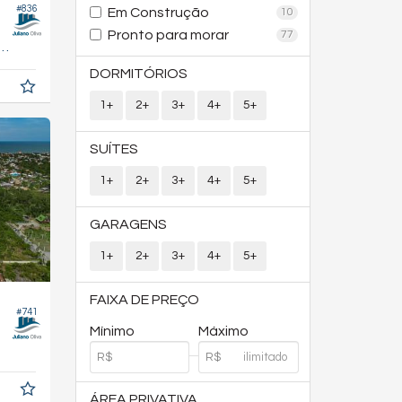
#836
Em Construção
10
Pronto para morar
77
208,
m²
6
DORMITÓRIOS
1+
2+
3+
4+
5+
SUÍTES
1+
2+
3+
4+
5+
GARAGENS
1+
2+
3+
4+
5+
FAIXA DE PREÇO
#741
Mínimo
Máximo
ÁREA PRIVATIVA