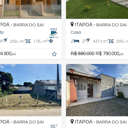
POÁ -
ITAPOÁ -
BARRA DO SAI
BARRA DO SAI
#363
do
Casa
4
2
2
232,
m²
175,
m²
437,
m²
200,
5
0
0
0
4.900,
R$ 890.000
R$ 790.000,
00
00
POÁ -
ITAPOÁ -
BARRA DO SAI
BARRA DO SAI
#427