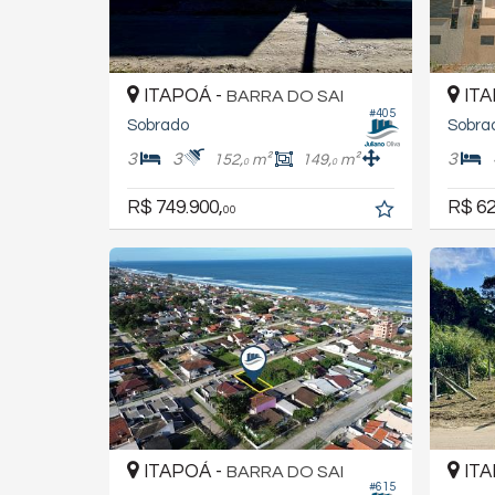
ITAPOÁ -
ITA
BARRA DO SAI
#405
Sobrado
Sobra
3
3
3
152,
m²
149,
m²
0
0
R$ 749.900,
R$ 62
00
ITAPOÁ -
ITA
BARRA DO SAI
#615