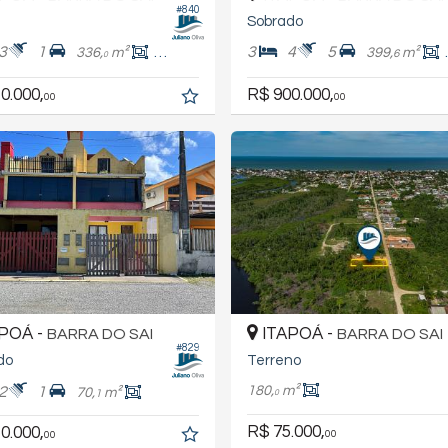
#840
Sobrado
3
1
3
4
5
336,
m²
127,
m²
399,
m²
9
6
0
0.000,
R$ 900.000,
00
00
POÁ -
ITAPOÁ -
BARRA DO SAI
BARRA DO SAI
#829
do
Terreno
180,
m²
2
1
70,
m²
1
0
R$ 75.000,
0.000,
00
00