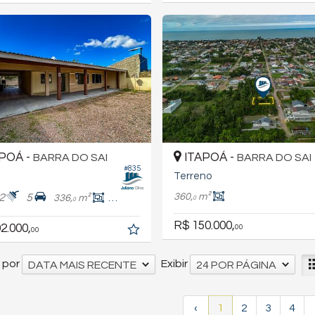
POÁ -
ITAPOÁ -
BARRA DO SAI
BARRA DO SAI
#835
Terreno
360,
m²
2
5
336,
m²
140,
m²
0
0
0
R$ 150.000,
2.000,
00
00
 por
Exibir
DATA MAIS RECENTE
24 POR PÁGINA
‹
1
2
3
4