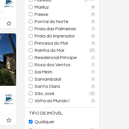
Maresia
Mariluz
4
53,
m²
4
Paese
8
Pontal do Norte
9
Praia das Palmeiras
1
Praia do Imperador
2
Princesa do Mar
3
Rainha do Mar
27
Residencial Príncipe
1
Rosa dos Ventos
1
Sai Mirim
7
Samambaial
2
Santa Clara
2
São José
10
#466
Volta ao Mundo I
5
TIPO DE IMÓVEL
Qualquer