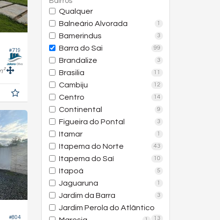
Bairros
Qualquer
Balneário Alvorada
1
Bamerindus
3
Barra do Sai
99
#719
Brandalize
3
m²
Brasilia
11
Cambiju
12
Centro
14
Continental
9
Figueira do Pontal
3
Itamar
1
Itapema do Norte
43
Itapema do Saí
10
Itapoá
5
Jaguaruna
1
Jardim da Barra
3
Jardim Perola do Atlântico
#804
13
1