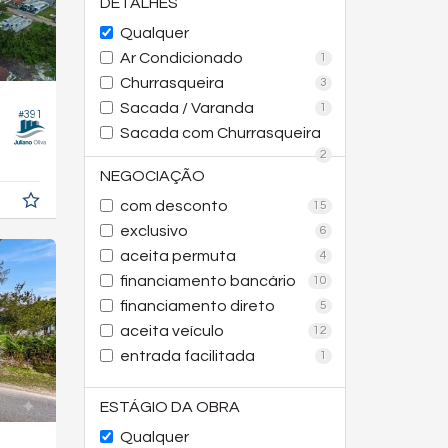
DETALHES
Qualquer
Ar Condicionado
1
Churrasqueira
3
Sacada / Varanda
1
#391
Sacada com Churrasqueira
2
NEGOCIAÇÃO
com desconto
15
exclusivo
6
aceita permuta
4
financiamento bancário
10
financiamento direto
5
aceita veículo
12
entrada facilitada
1
ESTÁGIO DA OBRA
Qualquer