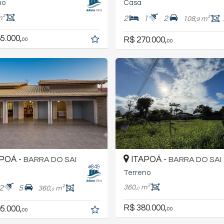
no
Casa
m²
2
1
2
108,
m²
9
5.000,
R$ 270.000,
00
00
POÁ -
ITAPOÁ -
BARRA DO SAI
BARRA DO SAI
#849
Terreno
360,
m²
2
5
360,
m²
0
0
R$ 380.000,
5.000,
00
00