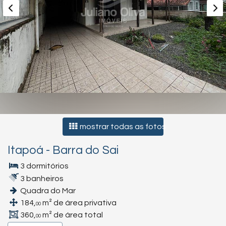
mostrar todas as fotos
Itapoá
-
Barra do Sai
3 dormitórios
3 banheiros
Quadra do Mar
184,
m² de área privativa
00
360,
m² de área total
00