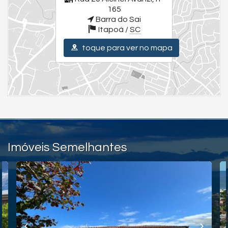
Para uma experiência completa, assista aos vídeos detalhados
165
dos imóveis e da cidade. Visite nossas redes sociais:
Barra do Sai
Instagram - @julianoolivaimoveis (Instagram/julianoOlivaImoveis)
Itapoá /
SC
Facebook - Juliano Oliva Imóveis (Facebook/JulianoOlivaImóveis)
YouTube Juliano Oliva Imóveis - (Youtube/ThauaniZanetti)
toque para ver no mapa
Endereço:
Rua 20 Alcinei Avanzi, nº 165
Barra do Sai
Itapoá /
SC
ver mapa abaixo
Imóveis Semelhantes