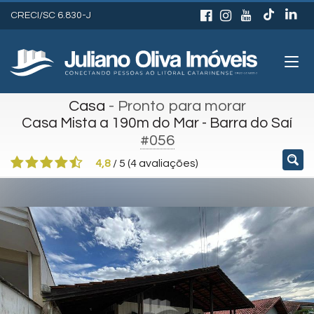
CRECI/SC 6.830-J
Casa
- Pronto para morar
Casa Mista a 190m do Mar - Barra do Saí
#056
4,8
/
5
(
4
avaliações)