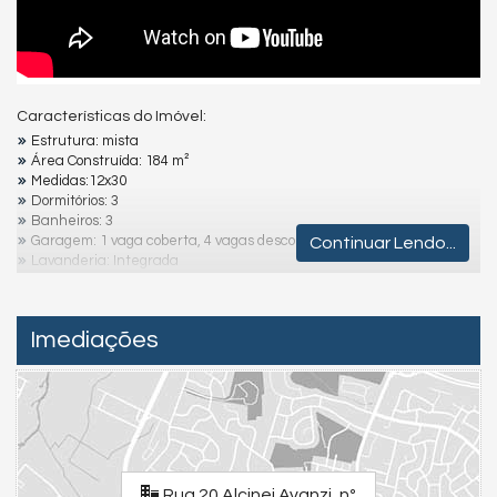
Características do Imóvel:
Estrutura: mista
Área Construída: 184 m²
Medidas:12x30
Dormitórios: 3
Banheiros: 3
Garagem: 1 vaga coberta, 4 vagas descobertas
Continuar Lendo...
Lavanderia: Integrada
Churrasqueira: Área gourmet
Localização: A 190m do mar
Casa Próxima ao Miradouro Alisson da Cunha
Imediações
Destaques e Diferenciais:
Ambientes Amplos e Arejados
Sala e Cozinha em Conceito Aberto
Área de Lazer Completa e Aconchegante
Próximo a Mercados, Lojas, Farmácias e Escola
Rua 20 Alcinei Avanzi, nº