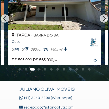
ITAPOÁ -
BARRA DO SAI
#596
Casa
3
3
360,
m²
140,
m²
0
0
R$ 595.000
R$ 565.000,
00
JULIANO OLIVA IMÓVEIS
(47) 3443-3196 (WhatsApp)
recepcao@julianooliva.com