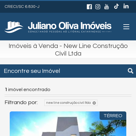
CRECI/SC 6.830-J
Imóveis à Venda - New Line Construção
Civil Ltda
Encontre seu Imóvel
1
imóvel encontrado
Filtrando por:
new line construção civil ltda
TÉRREO