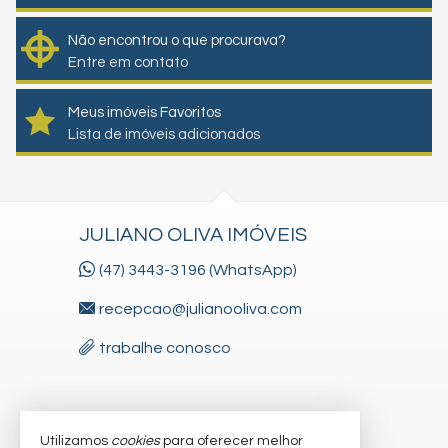
Não encontrou o que procurava?
Entre em contato
Meus imóveis Favoritos
Lista de imóveis adicionados
JULIANO OLIVA IMÓVEIS
(47) 3443-3196 (WhatsApp)
recepcao@julianooliva.com
trabalhe conosco
VEJA MAIS
Utilizamos
cookies
para oferecer melhor