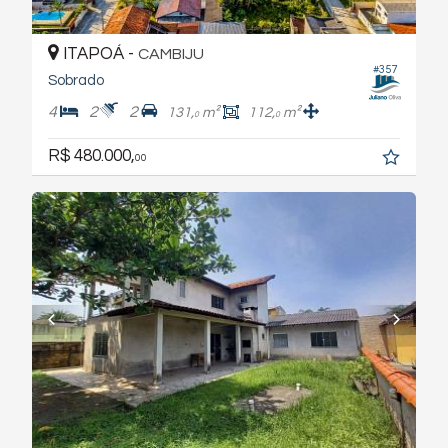
ITAPOÁ -
CAMBIJU
#357
Sobrado
4
2
2
131,
m²
112,
m²
0
0
R$ 480.000,
00