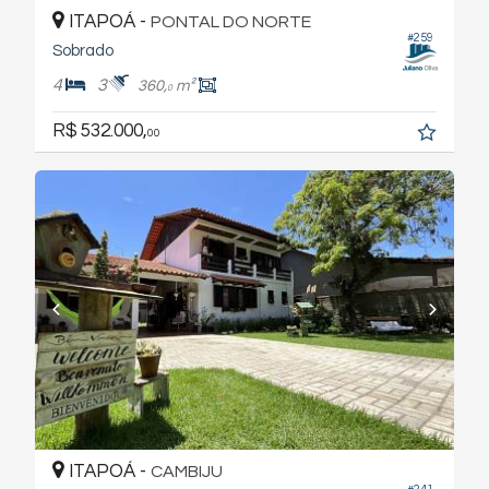
ITAPOÁ -
PONTAL DO NORTE
#259
Sobrado
4
3
360,
m²
0
R$ 532.000,
00
ITAPOÁ -
CAMBIJU