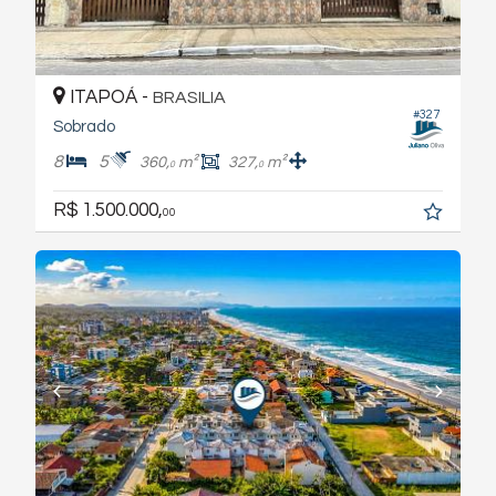
ITAPOÁ -
BRASILIA
#327
Sobrado
8
5
360,
m²
327,
m²
0
0
R$ 1.500.000,
00