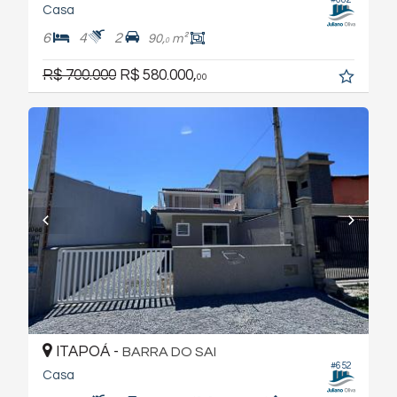
Casa
6
4
2
90,
m²
0
R$ 700.000
R$ 580.000,
00
ITAPOÁ -
BARRA DO SAI
#652
Casa