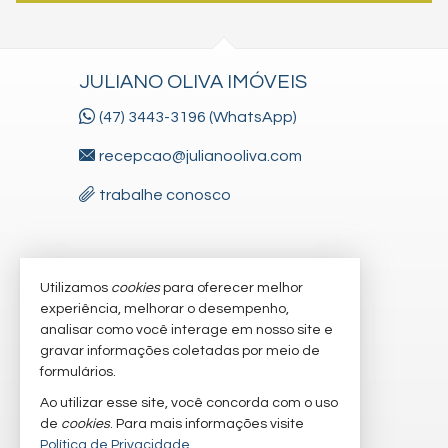
JULIANO OLIVA IMÓVEIS
(47) 3443-3196 (WhatsApp)
recepcao@julianooliva.com
trabalhe conosco
VEJA MAIS
Utilizamos
cookies
para oferecer melhor
experiência, melhorar o desempenho,
receba nosso newsletter
analisar como você interage em nosso site e
gravar informações coletadas por meio de
cadastre seu imóvel
formulários.
imóveis favoritos
Ao utilizar esse site, você concorda com o uso
de
cookies
. Para mais informações visite
mapa de imóveis
Política de Privacidade
.