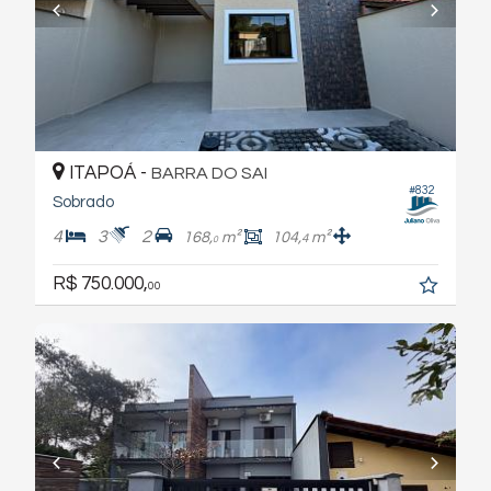
ITAPOÁ -
BARRA DO SAI
#832
Sobrado
4
3
2
168,
m²
104,
m²
4
0
R$ 750.000,
00