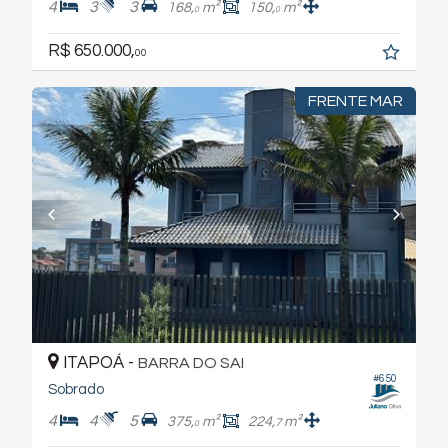
4
3
3
168,
m²
150,
m²
0
0
R$ 650.000,
00
FRENTE MAR
ITAPOÁ -
BARRA DO SAI
#650
Sobrado
4
4
5
375,
m²
224,
m²
7
0