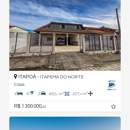
ITAPOÁ -
ITAPEMA DO NORTE
#822
Casa
4
4
3
450,
m²
327,
m²
4
0
R$ 1.300.000,
00