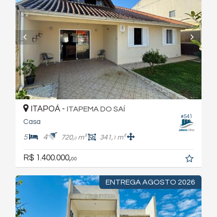
ITAPOÁ -
ITAPEMA DO SAÍ
#541
Casa
5
4
720,
m²
341,
m²
1
0
R$ 1.400.000,
00
ENTREGA AGOSTO 2026