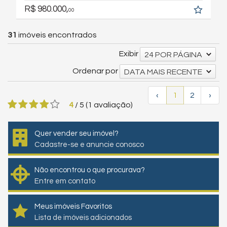
R$ 980.000,
00
31
imóveis encontrados
Exibir
24 POR PÁGINA
Ordenar por
DATA MAIS RECENTE
‹
1
2
›
4
/
5
(
1
avaliação)
Quer vender seu imóvel?
Cadastre-se e anuncie conosco
Não encontrou o que procurava?
Entre em contato
Meus imóveis Favoritos
Lista de imóveis adicionados