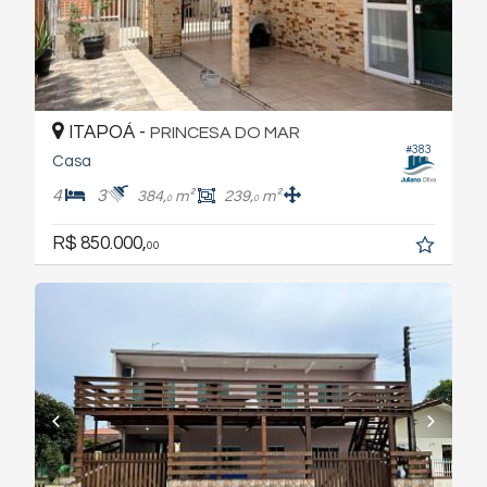
ITAPOÁ -
PRINCESA DO MAR
#383
Casa
4
3
384,
m²
239,
m²
0
0
R$ 850.000,
00