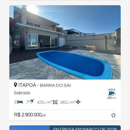
ITAPOÁ -
BARRA DO SAI
#594
Sobrado
5
7
420,
m²
382,
m²
0
0
R$ 2.900.000,
00
ENTREGA EM MARÇO DE 2026