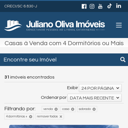
CRECI/SC 6.830-J
Casas à Venda com 4 Dormitórios ou Mais
Encontre seu Imóvel
31
imóveis encontrados
Exibir
24 POR PÁGINA
Ordenar por
DATA MAIS RECENTE
Filtrando por:
venda
casa
sobrado
remover todos
4 dormitórios +