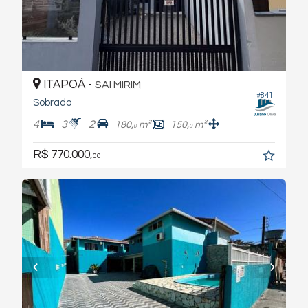
ITAPOÁ -
SAI MIRIM
#841
Sobrado
4
3
2
180,
m²
150,
m²
0
0
R$ 770.000,
00