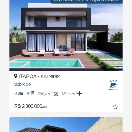
ITAPOÁ -
SAI MIRIM
#592
Sobrado
4
5
360,
m²
181,
m²
5
0
R$ 2.300.000,
00