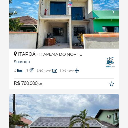
ITAPOÁ -
ITAPEMA DO NORTE
#447
Sobrado
4
3
180,
m²
190,
m²
0
0
R$ 760.000,
00