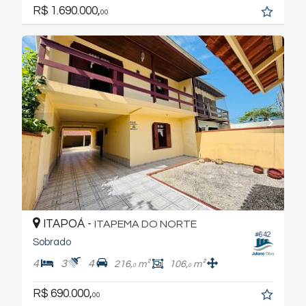
R$ 1.690.000,
00
ITAPOÁ -
ITAPEMA DO NORTE
#642
Sobrado
4
3
4
216,
m²
106,
m²
0
0
R$ 690.000,
00