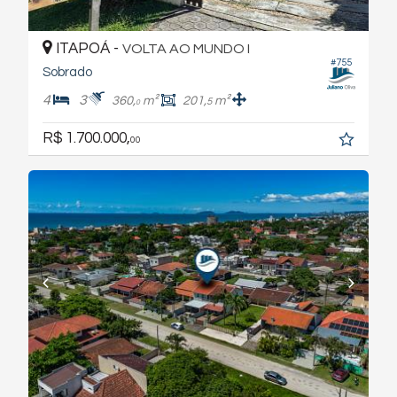
ITAPOÁ -
VOLTA AO MUNDO I
#755
Sobrado
4
3
360,
m²
201,
m²
5
0
R$ 1.700.000,
00