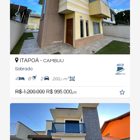
ITAPOÁ -
CAMBIJU
#808
Sobrado
4
6
2
200,
m²
0
R$ 1.200.000
R$ 995.000,
00