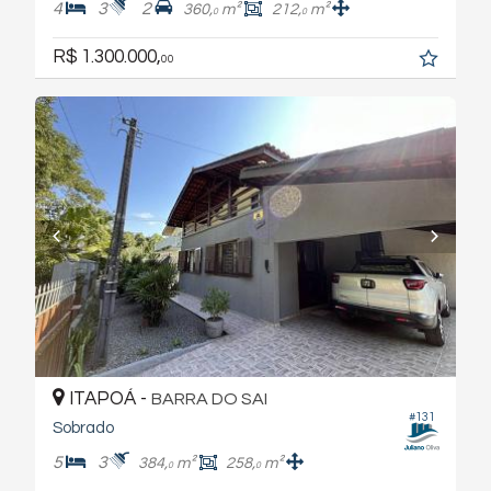
4
3
2
360,
m²
212,
m²
0
0
R$ 1.300.000,
00
ITAPOÁ -
BARRA DO SAI
#131
Sobrado
5
3
384,
m²
258,
m²
0
0