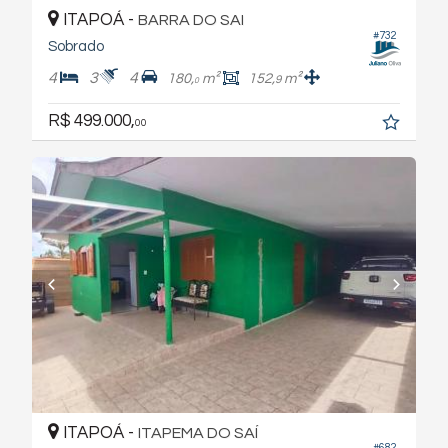
ITAPOÁ -
BARRA DO SAI
#732
Sobrado
4
3
4
180,
m²
152,
m²
9
0
R$ 499.000,
00
ITAPOÁ -
ITAPEMA DO SAÍ
#682