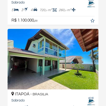
#241
Sobrado
5
3
4
720,
m²
260,
m²
0
0
R$ 1.100.000,
00
ITAPOÁ -
BRASILIA
#240
Sobrado