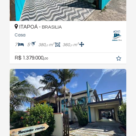
ITAPOÁ -
BRASILIA
#341
Casa
7
5
380,
m²
360,
m²
0
0
R$ 1.379.000,
00