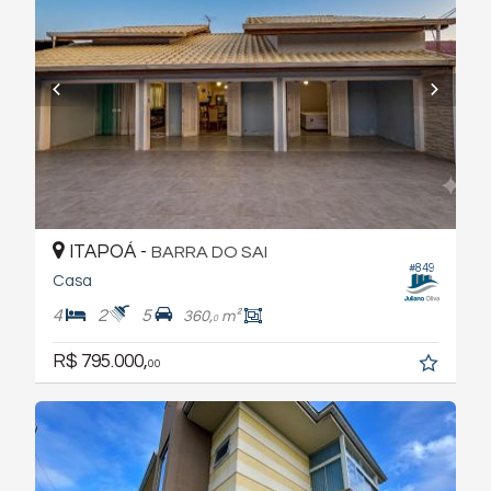
ITAPOÁ -
BARRA DO SAI
#849
Casa
4
2
5
360,
m²
0
R$ 795.000,
00