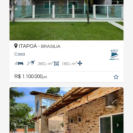
ITAPOÁ -
BRASILIA
#393
Casa
4
3
360,
m²
180,
m²
0
0
R$ 1.100.000,
00