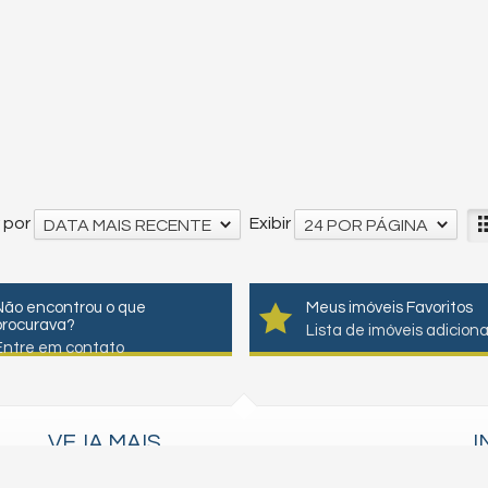
 por
Exibir
DATA MAIS RECENTE
24 POR PÁGINA
Não encontrou o que
Meus imóveis Favoritos
procurava?
Lista de imóveis adicion
Entre em contato
VEJA MAIS
I
receba nosso newsletter
C