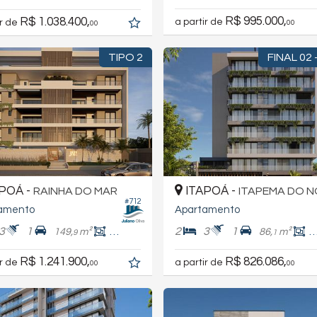
R$ 995.000,
R$ 1.038.400,
a partir de
ir de
00
00
TIPO 2
FINAL 02 
POÁ -
ITAPOÁ -
RAINHA DO MAR
ITAPEMA DO 
#712
amento
Apartamento
3
1
2
3
1
149,
m²
111,
m²
86,
m²
7
9
1
1
R$ 1.241.900,
R$ 826.086,
ir de
a partir de
00
00