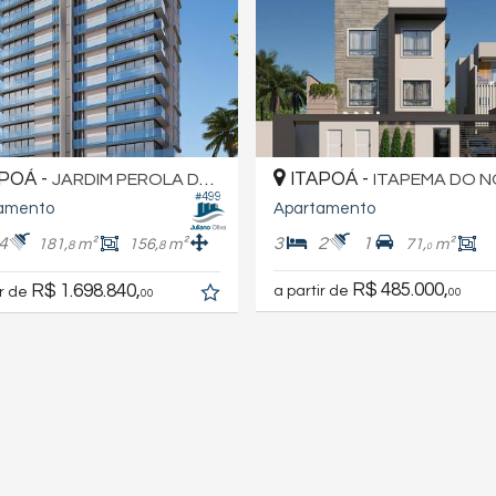
POÁ -
ITAPOÁ -
JARDIM PEROLA DO ATLÂNTICO
ITAPEMA DO 
#499
amento
Apartamento
4
3
2
1
181,
m²
156,
m²
71,
m²
8
8
0
R$ 485.000,
R$ 1.698.840,
a partir de
ir de
00
00