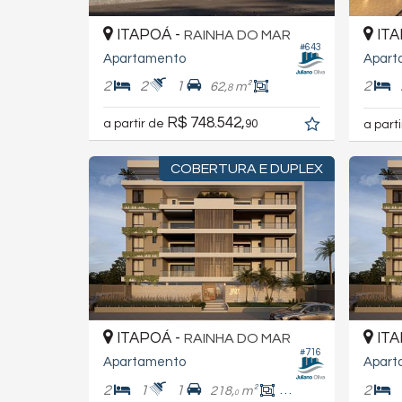
ITAPOÁ -
ITA
RAINHA DO MAR
#643
Apartamento
Apart
2
2
1
2
62,
m²
8
R$ 748.542,
a partir de
90
a part
COBERTURA E DUPLEX
ITAPOÁ -
ITA
RAINHA DO MAR
#716
Apartamento
Apart
2
1
1
2
218,
m²
185,
m²
0
0