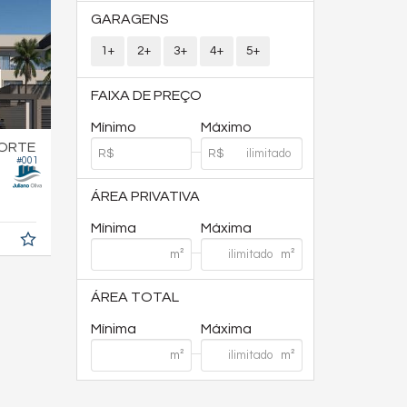
GARAGENS
1+
2+
3+
4+
5+
FAIXA DE PREÇO
Mínimo
Máximo
NORTE
#001
ÁREA PRIVATIVA
Mínima
Máxima
ÁREA TOTAL
Mínima
Máxima