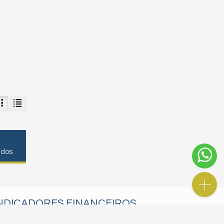
ados
NDICADORES
FINANCEIROS
UB /
SC
R$ 3.151,24