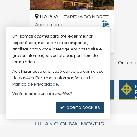
ITAPOÁ -
ITAPEMA DO NORTE
#620
Apartamento
4
3
2
141,
m²
116,
m²
7
7
Utilizamos
cookies
para oferecer melhor
experiência, melhorar o desempenho,
R$ 1.540.836,
00
analisar como você interage em nosso site e
gravar informações coletadas por meio de
formulários.
Ordenar
13
imóveis encontrados
Ao utilizar esse site, você concorda com o uso
3
/
5
(
1
avaliação)
de
cookies
. Para mais informações visite
Política de Privacidade
.
Quer vender seu imóvel?
Cadastre-se e anuncie
Você aceita o uso de
cookies
?
conosco
aceito cookies
JULIANO OLIVA IMÓVEIS
(47) 3443-3196 (WhatsApp)