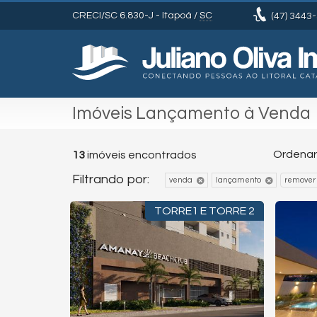
CRECI/SC 6.830-J
- Itapoá /
SC
(47)
3443-
Imóveis Lançamento à Venda
Ordenar
13
imóveis encontrados
Filtrando por:
remover 
venda
lançamento
TORRE1 E TORRE 2