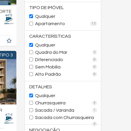
TIPO DE IMÓVEL
NORTE
#473
Qualquer
Apartamento
13
CARACTERÍSTICAS
Qualquer
Quadra do Mar
3
TIPO 3
Diferenciado
9
Sem Mobília
9
Alto Padrão
9
DETALHES
Qualquer
Churrasqueira
4
Sacada / Varanda
R
1
#714
Sacada com Churrasqueira
4
92,
m²
7
NEGOCIAÇÃO