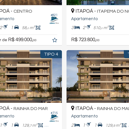
POÁ -
ITAPOÁ -
CENTRO
ITAPEMA DO 
#821
amento
Apartamento
2
1
3
2
58,
m²
510,
m²
0
0
R$ 499.000,
R$ 723.800,
ir de
00
00
TIPO 4
POÁ -
ITAPOÁ -
RAINHA DO MAR
RAINHA DO MA
#715
amento
Apartamento
1
1
2
1
1
129,
m²
92,
m²
129,
m²
7
9
0