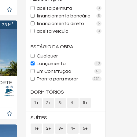
aceita permuta
3
financiamento bancário
5
financiamento direto
5
- 73 M²
aceita veículo
3
ESTÁGIO DA OBRA
Qualquer
Lançamento
13
Em Construção
41
Pronto para morar
231
NORTE
#618
DORMITÓRIOS
3,
m²
6
1+
2+
3+
4+
5+
SUÍTES
1+
2+
3+
4+
5+