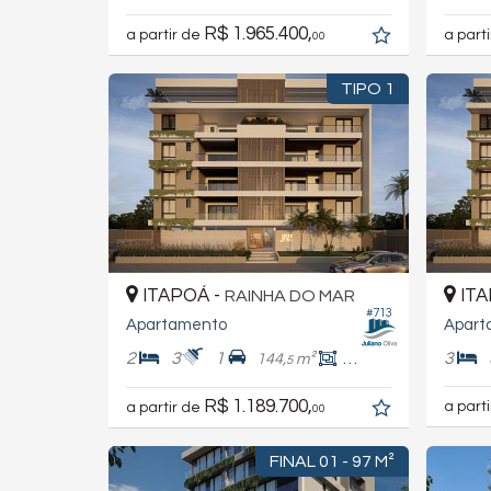
R$ 1.965.400,
a partir de
a part
00
TIPO 1
ITAPOÁ -
ITA
RAINHA DO MAR
#713
Apartamento
Apart
2
3
1
3
144,
m²
106,
m²
5
0
R$ 1.189.700,
a part
a partir de
00
FINAL 01 - 97 M²