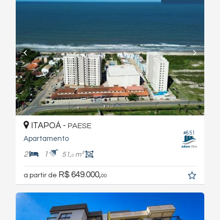
ITAPOÁ -
PAESE
#651
Apartamento
2
1
51,
m²
0
R$ 649.000,
a partir de
00