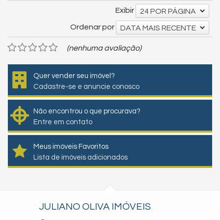
Exibir
24 POR PÁGINA
Ordenar por
DATA MAIS RECENTE
(nenhuma avaliação)
Quer vender seu imóvel?
Cadastre-se e anuncie conosco
Não encontrou o que procurava?
Entre em contato
Meus imóveis Favoritos
Lista de imóveis adicionados
JULIANO OLIVA IMÓVEIS