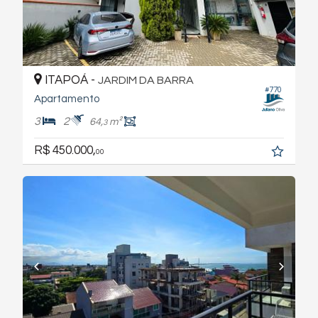
ITAPOÁ -
JARDIM DA BARRA
#770
Apartamento
3
2
64,
m²
3
R$ 450.000,
00