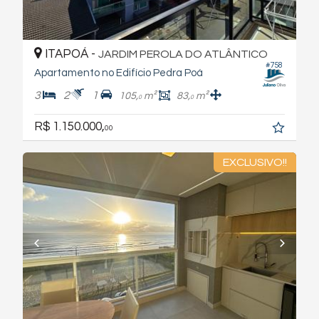
ITAPOÁ -
JARDIM PEROLA DO ATLÂNTICO
#758
Apartamento no Edifício Pedra Poá
3
2
1
105,
m²
83,
m²
0
0
R$ 1.150.000,
00
EXCLUSIVO!!