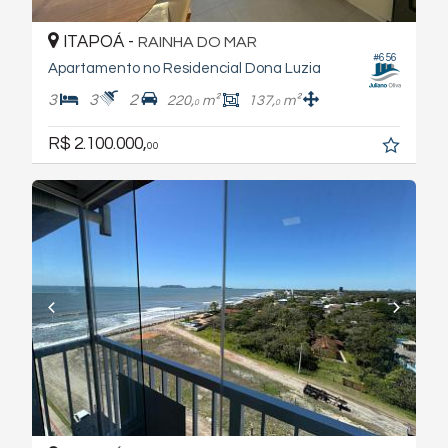
ITAPOÁ -
RAINHA DO MAR
#656
Apartamento no Residencial Dona Luzia
3
3
2
220,
m²
137,
m²
0
0
R$ 2.100.000,
00