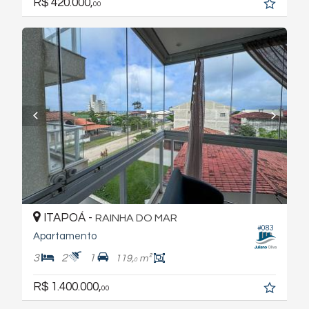
R$ 420.000,
00
ITAPOÁ -
RAINHA DO MAR
#083
Apartamento
3
2
1
119,
m²
0
R$ 1.400.000,
00