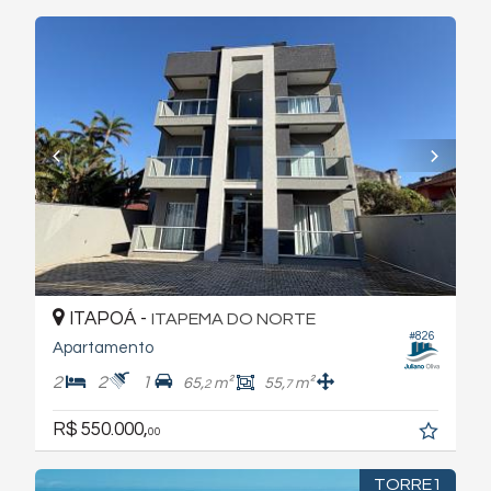
ITAPOÁ -
ITAPEMA DO NORTE
#826
Apartamento
2
2
1
65,
m²
55,
m²
2
7
R$ 550.000,
00
TORRE1