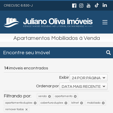
CRECI/SC 6.830-J
Apartamentos Mobiliados à Venda
Encontre seu Imóvel
14
imóveis encontrados
Exibir
24 POR PÁGINA
Ordenar por
DATA MAIS RECENTE
Filtrando por:
venda
apartamento
apartamento duplex
cobertura duplex
kitnet
mobiliado
remover todos