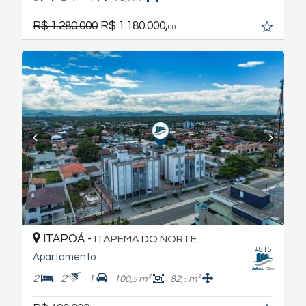
R$ 1.280.000
R$ 1.180.000,
00
ITAPOÁ -
ITAPEMA DO NORTE
#815
Apartamento
2
2
1
100,
m²
82,
m²
5
0