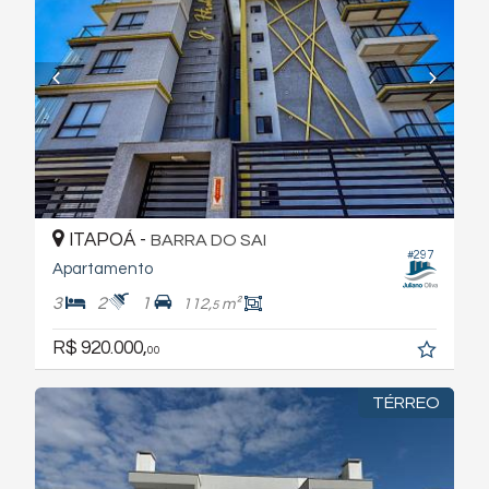
ITAPOÁ -
BARRA DO SAI
#297
Apartamento
3
2
1
112,
m²
5
R$ 920.000,
00
TÉRREO