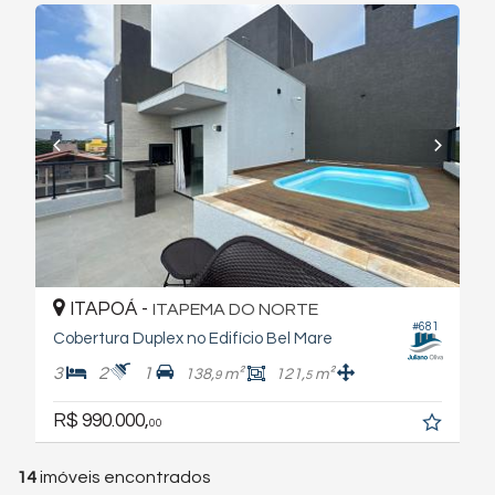
ITAPOÁ -
ITAPEMA DO NORTE
#681
Cobertura Duplex no Edifício Bel Mare
3
2
1
138,
m²
121,
m²
9
5
R$ 990.000,
00
14
imóveis encontrados