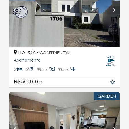
ITAPOÁ -
CONTINENTAL
#819
Apartamento
2
2
69,
m²
63,
m²
7
7
R$ 580.000,
00
GARDEN