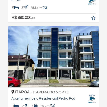
Kitnet
8
8
768,
m²
0
R$ 980.000,
00
ITAPOÁ -
ITAPEMA DO NORTE
#219
Apartamento no Residencial Pedra Poá
3
2
1
78,
m²
0