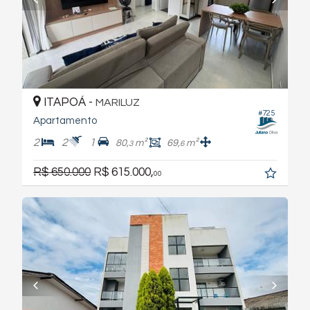
ITAPOÁ -
MARILUZ
#725
Apartamento
2
2
1
80,
m²
69,
m²
3
6
R$ 650.000
R$ 615.000,
00