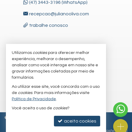
(47) 3443-3196 (WhatsApp)
recepcao@julianooliva.com
trabalhe conosco
VEJA MAIS
Utilizamos
cookies
para oferecer melhor
experiência, melhorar o desempenho,
receba nosso newsletter
analisar como você interage em nosso site e
gravar informações coletadas por meio de
cadastre seu imóvel
formulários.
imóveis favoritos
Ao utilizar esse site, você concorda com o uso
de
cookies
. Para mais informações visite
mapa de imóveis
Política de Privacidade
.
Você aceita o uso de
cookies
?
©
2026
CRECI/SC 6.830-J
Política de Privacidade
aceito cookies
Site para imobiliárias
: Castel Digital