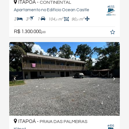
ITAPOÁ -
CONTINENTAL
#655
Apartamento no Edifício Ocean Castle
3
3
1
104,
m²
90,
m²
0
0
R$ 1.300.000,
00
ITAPOÁ -
PRAIA DAS PALMEIRAS
#496