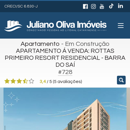
CRECI/SC 6.830-J
Apartamento
- Em Construção
APARTAMENTO Á VENDA: ROTTAS
PRIMEIRO RESORT RESIDENCIAL - BARRA
DO SAÍ
#728
3,4
/
5
(
5
avaliações)