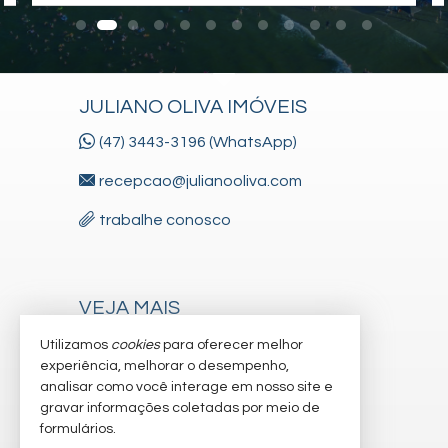
Portão Eletrônico
Playground
Quiosque Externo
Piscina Infantil
Câmeras de Segurança
Elevador
JULIANO OLIVA IMÓVEIS
Pet Place
Mini Mercado
(47) 3443-3196 (WhatsApp)
Lavanderia Coletiva
Entrada para Banhistas
recepcao@julianooliva.com
Hall Decorado e Mobiliado
trabalhe conosco
Endereço:
Av. Dom Henrique II, nº 2480
Barra do Sai
Itapoá /
SC
VEJA MAIS
ver mapa abaixo
receba nosso newsletter
Utilizamos
cookies
para oferecer melhor
experiência, melhorar o desempenho,
cadastre seu imóvel
analisar como você interage em nosso site e
gravar informações coletadas por meio de
imóveis favoritos
formulários.