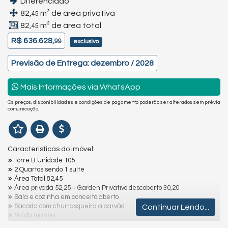
Diferenciado
82,
m² de área privativa
45
82,
m² de área total
45
R$ 636.628,
99
exclusivo
Previsão de Entrega: dezembro / 2028
Mais Informações via WhatsApp
Os preços, disponibilidades e condições de pagamento poderão ser alterados sem prévia
comunicação.
Características do imóvel:
Torre B Unidade 105
2 Quartos sendo 1 suíte
Área Total 82,45
Área privada 52,25 + Garden Privativo descoberto 30,20
Sala e cozinha em conceito aberto
Sacada com churrasqueira a carvão
Continuar Lendo...
Sol da manhã