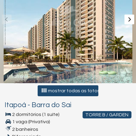
mostrar todas as fotos
Itapoá
-
Barra do Sai
2 dormitórios (1 suíte)
TORRE B / GARDEN
1 vaga (Privativa)
2 banheiros