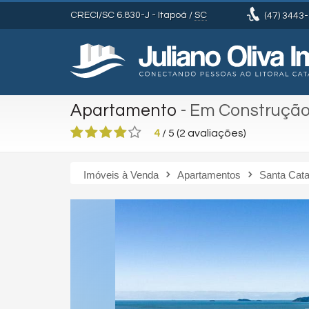
CRECI/SC 6.830-J
- Itapoá /
SC
(47)
3443-
Apartamento
- Em Construçã
4
/
5
(
2
avaliações)
Imóveis à Venda
Apartamentos
Santa Cata