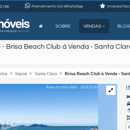
Atendimento via WhatsApp
imóveis favo
3196
SOBRE
VENDAS
BLOG
o
-
Brisa Beach Club à Venda - Santa Clar
rina
Itapoá
Santa Clara
Brisa Beach Club à Venda - Sant
I