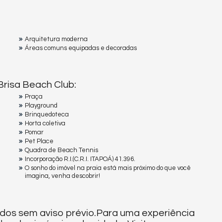
Arquitetura moderna
Áreas comuns equipadas e decoradas
risa Beach Club:
Praça
Playground
Brinquedoteca
Horta coletiva
Pomar
Pet Place
Quadra de Beach Tennis
Incorporação R.I.(C.R.I. ITAPOÁ) 41.396.
O sonho do imóvel na praia está mais próximo do que você
imagina, venha descobrir!
dos sem aviso prévio.Para uma experiência