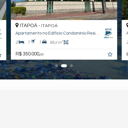
ITAPOÁ -
ITAPOÁ
#698
1
Apartamento no Edifício Condomínio Residencial Morada do Sol
2
1
1
95,
m²
6
R$ 350.000,
00
J
— Todos os direitos reservados.
Política de Privacidade