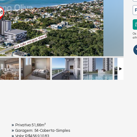
Os
al
Privativo:51,66m²
Garagem: 54-Coberta-Simples
Valor:R$456.910,83