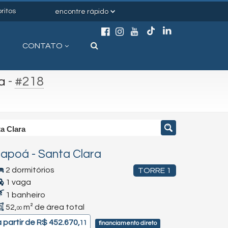
ritos
encontre rápido
CONTATO
-
#218
a
a Clara
tapoá
-
Santa Clara
2 dormitórios
TORRE 1
1 vaga
1 banheiro
52,
m² de área total
00
a partir de
R$ 452.670,
11
financiamento direto