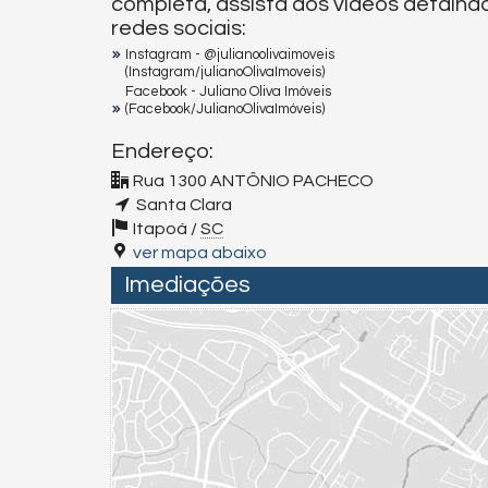
completa, assista aos vídeos detalhad
redes sociais:
Instagram - @julianoolivaimoveis
(Instagram/julianoOlivaImoveis)
Facebook - Juliano Oliva Imóveis
(Facebook/JulianoOlivaImóveis)
Endereço:
Rua 1300 ANTÔNIO PACHECO
Santa Clara
Itapoá /
SC
ver mapa abaixo
Imediações