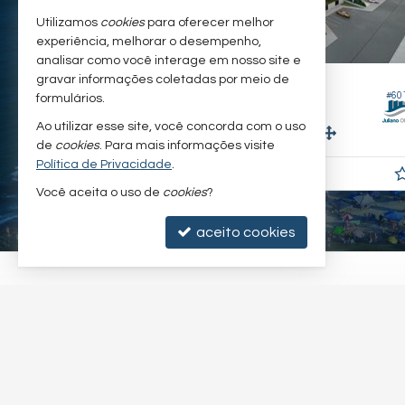
Utilizamos
cookies
para oferecer melhor
experiência, melhorar o desempenho,
analisar como você interage em nosso site e
gravar informações coletadas por meio de
ITAPOÁ -
BARRA DO SAI
#821
#60
formulários.
Apartamento
Ao utilizar esse site, você concorda com o uso
2
2
1
64,
m²
52,
m²
7
2
de
cookies
. Para mais informações visite
Política de Privacidade
.
R$ 713.000
R$ 580.000,
00
Você aceita o uso de
cookies
?
aceito cookies
©
2025-
2026
Juliano Oliva Imóveis -
CRECI/SC 6.830-