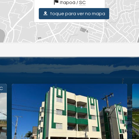
Itapoá /
SC
toque para ver no mapa
C