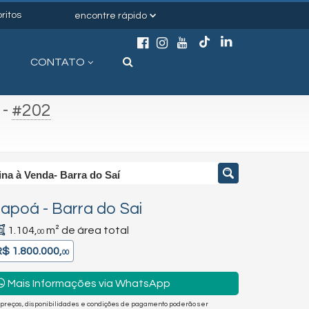
ritos
encontre rápido
CONTATO
-
#202
na à Venda- Barra do Saí
tapoá
-
Barra do Sai
1.104,
m² de área total
00
R$ 1.800.000,
00
Mais Informações via WhatsApp
 preços, disponibilidades e condições de pagamento poderão ser