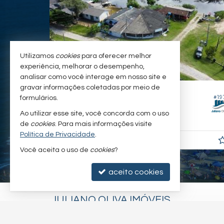
Utilizamos
cookies
para oferecer melhor
experiência, melhorar o desempenho,
analisar como você interage em nosso site e
gravar informações coletadas por meio de
ITAPOÁ -
CAMBIJU
#702
#
formulários.
Terreno
Ao utilizar esse site, você concorda com o uso
850,
m²
0
de
cookies
. Para mais informações visite
Política de Privacidade
.
R$ 1.200.000,
00
Você aceita o uso de
cookies
?
aceito cookies
JULIANO OLIVA IMÓVEIS
(47) 3443-3196 (WhatsApp)