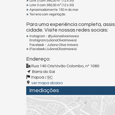
Lote 2 com 360,00 m² (12 x 30)
Lote 3 com 360,00 m² (12 x 30)
Aproximadamente 150 m do mar
Terreno com vegetação
Para uma experiência completa, assis
cidade. Visite nossas redes sociais:
Instagram - @julianoolivaimoveis
(Instagram/julianoOlivaImoveis)
Facebook - Juliano Oliva Imóveis
(Facebook/JulianoOlivaImóveis)
Endereço:
Rua 140 Cristóvão Colombo, nº 1080
Barra do Sai
Itapoá /
SC
ver mapa abaixo
Imediações