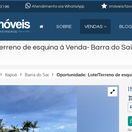
Atendimento via WhatsApp
imóveis favo
3196
SOBRE
VENDAS
BLOG
erreno de esquina à Venda- Barra do Saí
Itapoá
Barra do Sai
Oportunidade: Lote/Terreno de esqui
I
Os