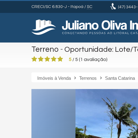
CRECI/SC 6.830-J
- Itapoá /
SC
(47)
3443-
Terreno
-
Oportunidade: Lote/T
5
/
5
(
1
avaliação)
Imóveis à Venda
Terrenos
Santa Catarina