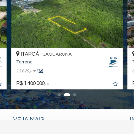
ITAPOÁ -
BARRA DO SAI
603
#615
Terreno
360,
m²
0
R$ 380.000,
00
VEJA MAIS
I
receba nosso newsletter
C