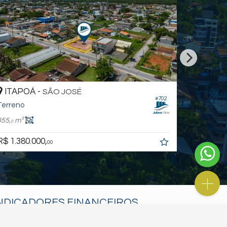
ITAPOÁ -
BARRA DO SAI
#466
Terreno
360,
m²
0
R$ 380.000,
00
NDICADORES
FINANCEIROS
UB /
SC
R$ 3.151,24