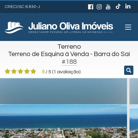
CRECI/SC 6.830-J
Terreno
Terreno de Esquina à Venda - Barra do Saí
#188
5
/
5
(
1
avaliação)