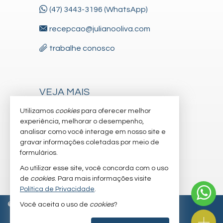
Barra do Sai
(47) 3443-3196 (WhatsApp)
Itapoá /
SC
recepcao@julianooliva.com
trabalhe conosco
VEJA MAIS
receba nosso newsletter
Utilizamos
cookies
para oferecer melhor
experiência, melhorar o desempenho,
cadastre seu imóvel
analisar como você interage em nosso site e
gravar informações coletadas por meio de
imóveis favoritos
formulários.
mapa de imóveis
Ao utilizar esse site, você concorda com o uso
de
cookies
. Para mais informações visite
Política de Privacidade
.
©
2026
CRECI/SC 6.830-J
Política de Privacidade
Você aceita o uso de
cookies
?