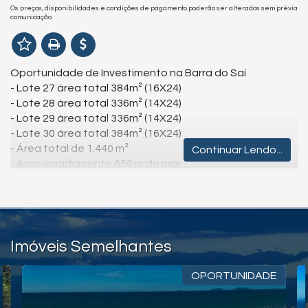
Os preços, disponibilidades e condições de pagamento poderão ser alterados sem prévia
comunicação.
Oportunidade de Investimento na Barra do Saí
- Lote 27 área total 384m² (16X24)
- Lote 28 área total 336m² (14X24)
- Lote 29 área total 336m² (14X24)
- Lote 30 área total 384m² (16X24)
- Área total de 1.440 m²
Continuar Lendo...
- Aproximadamente 650 m do mar
- Vizinhança fixa
- Possui acesso a água e luz
- Prevista a pavimentação asfáltica em frente ao
terreno nos próximos meses
Imóveis Semelhantes
O sonho do imóvel na praia está mais próximo do que
você imagina, venha descobrir!
OPORTUNIDADE
*Valores e condições podem ser alterados sem aviso
prévio.