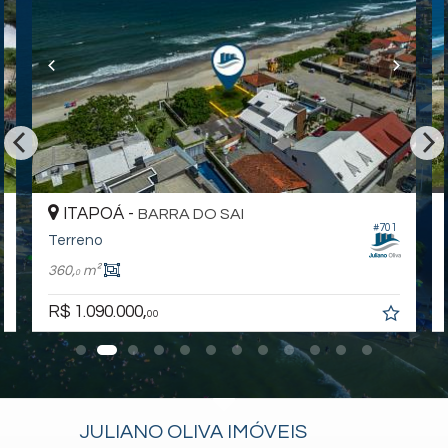
Para uma experiência completa, assista aos vídeos
detalhados dos imóveis e da cidade. Visite nossas redes
sociais:
Instagram - @julianoolivaimoveis
(Instagram/julianoOlivaImoveis)
Facebook - Juliano Oliva Imóveis
(Facebook/JulianoOlivaImóveis)
YouTube Juliano Oliva Imóveis -
ITAPOÁ -
BARRA DO SAI
(Youtube/ThauaniZanetti)
#701
Terreno
360,
m²
0
R$ 1.090.000,
00
Endereço:
JULIANO OLIVA IMÓVEIS
Rua 101 Vasco Nunes Balboa