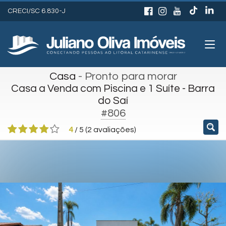
CRECI/SC 6.830-J
Casa
- Pronto para morar
Casa a Venda com Piscina e 1 Suíte - Barra
do Saí
#806
4
/
5
(
2
avaliações)