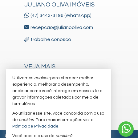
JULIANO OLIVA IMÓVEIS
(47) 3443-3196 (WhatsApp)
recepcao@julianooliva.com
trabalhe conosco
VEJA MAIS
receba nosso newsletter
Utilizamos
cookies
para oferecer melhor
experiência, melhorar o desempenho,
cadastre seu imóvel
analisar como você interage em nosso site e
gravar informações coletadas por meio de
imóveis favoritos
formulários.
mapa de imóveis
Ao utilizar esse site, você concorda com o uso
de
cookies
. Para mais informações visite
Política de Privacidade
.
Você aceita o uso de
cookies
?
©
2026
CRECI/SC 6.830-J
Política de Privacidade