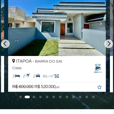
ITAPOÁ -
BARRA DO SAI
#049
Casa
3
2
2
90,
m²
0
R$ 600.000
R$ 520.000,
00