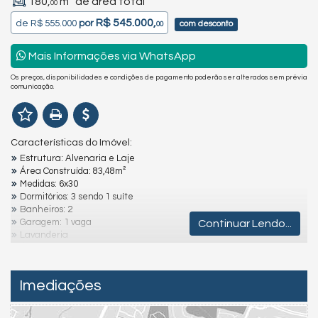
180,
m² de área total
00
R$ 545.000,
de
R$ 555.000
por
com desconto
00
Mais Informações via WhatsApp
Os preços, disponibilidades e condições de pagamento poderão ser alterados sem prévia
comunicação.
Características do Imóvel:
Estrutura: Alvenaria e Laje
Área Construída: 83,48m²
Medidas: 6x30
Dormitórios: 3 sendo 1 suíte
Banheiros: 2
Garagem: 1 vaga
Continuar Lendo...
Lavanderia
Área de Lazer com Churrasqueira
Localização: A aproximadamente 350m do mar
Imediações
Destaques e Diferenciais:
Ambientes Amplos e Arejados