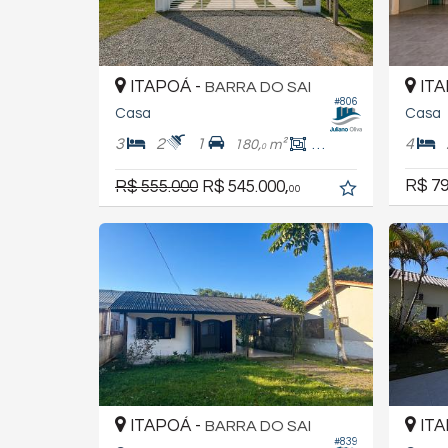
ITAPOÁ -
ITA
BARRA DO SAI
#806
Casa
Casa
3
2
1
4
180,
m²
83,
m²
4
0
R$ 79
R$ 555.000
R$ 545.000,
00
ITAPOÁ -
ITA
BARRA DO SAI
#839