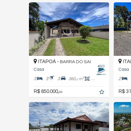
ITAPOÁ -
ITA
BARRA DO SAI
#023
Casa
Casa
3
3
3
2
360,
m²
145,
m²
0
0
R$ 850.000,
R$ 31
00