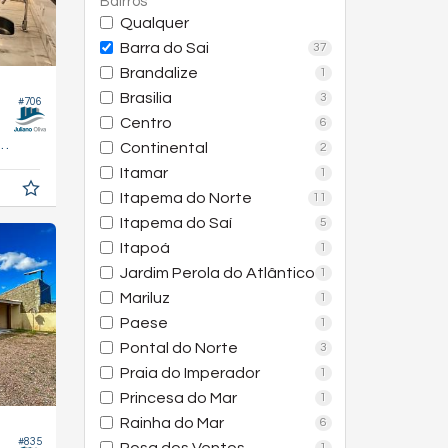
Bairros
Qualquer
Barra do Sai
37
Brandalize
1
Brasilia
3
#706
Centro
6
89,
m²
Continental
8
2
Itamar
1
Itapema do Norte
11
Itapema do Saí
5
Itapoá
1
Jardim Perola do Atlântico
1
Mariluz
1
Paese
1
Pontal do Norte
3
Praia do Imperador
1
Princesa do Mar
1
Rainha do Mar
6
#835
1