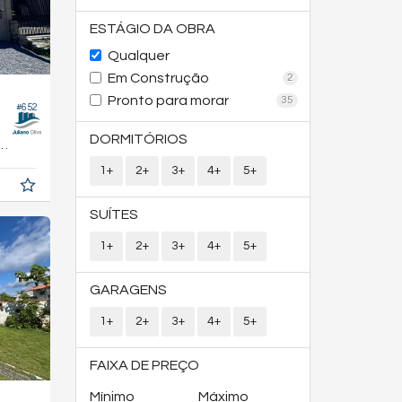
ESTÁGIO DA OBRA
Qualquer
Em Construção
2
Pronto para morar
35
#652
DORMITÓRIOS
150,
m²
0
1+
2+
3+
4+
5+
SUÍTES
1+
2+
3+
4+
5+
GARAGENS
1+
2+
3+
4+
5+
FAIXA DE PREÇO
Mínimo
Máximo