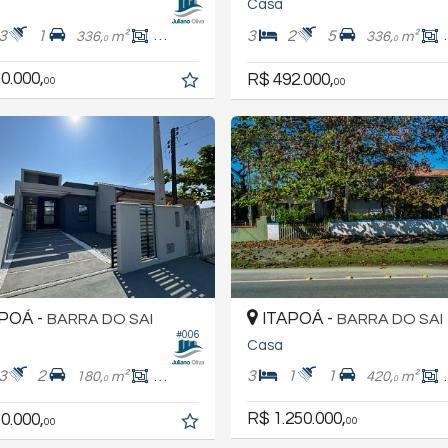
Casa
3
1
3
2
5
336,
m²
127,
m²
336,
m²
9
0
0
0.000,
R$ 492.000,
00
00
POÁ -
ITAPOÁ -
BARRA DO SAI
BARRA DO SAI
#006
Casa
3
2
3
1
1
180,
m²
97,
m²
420,
m²
0
0
0
R$ 1.250.000,
0.000,
00
00