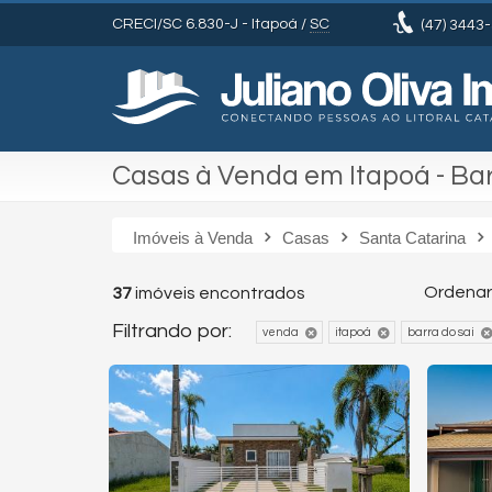
CRECI/SC 6.830-J
- Itapoá /
SC
(47)
3443-
Casas à Venda em Itapoá - Bar
Imóveis à Venda
Casas
Santa Catarina
Ordenar
37
imóveis encontrados
Filtrando por:
venda
itapoá
barra do sai