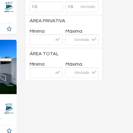
#437
ÁREA PRIVATIVA
Mínima
Máxima
ÁREA TOTAL
Mínima
Máxima
#290
81,
m²
0