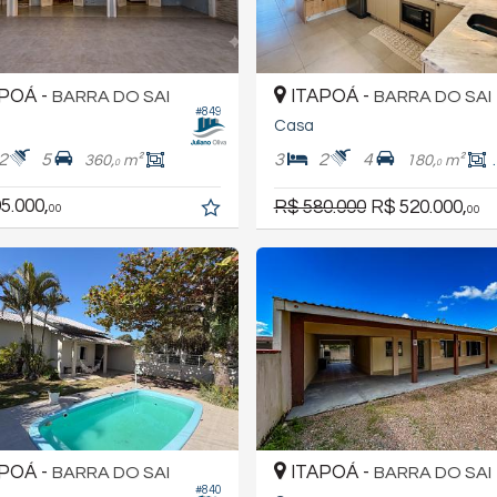
POÁ -
ITAPOÁ -
BARRA DO SAI
BARRA DO SAI
#849
Casa
2
5
3
2
4
360,
m²
180,
m²
0
0
5.000,
R$ 580.000
R$ 520.000,
00
00
POÁ -
ITAPOÁ -
BARRA DO SAI
BARRA DO SAI
#840