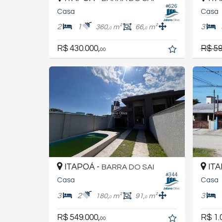
#626
Casa
Casa
2
1
3
360,
m²
66,
m²
0
0
R$ 430.000,
R$ 59
00
ITAPOÁ -
ITA
BARRA DO SAI
#344
Casa
Casa
3
2
3
180,
m²
91,
m²
0
0
R$ 549.000,
R$ 1.
00