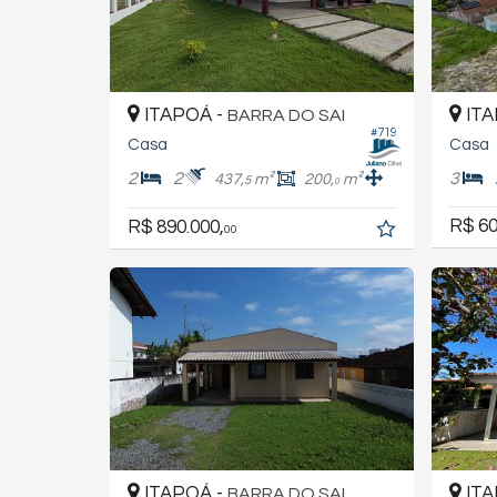
ITAPOÁ -
ITA
BARRA DO SAI
#719
Casa
Casa
2
2
3
437,
m²
200,
m²
5
0
R$ 60
R$ 890.000,
00
ITAPOÁ -
ITA
BARRA DO SAI