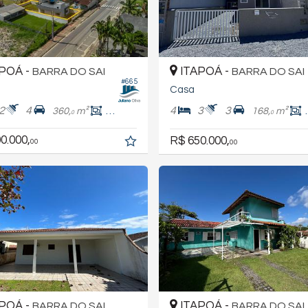
POÁ -
ITAPOÁ -
BARRA DO SAI
BARRA DO SAI
#665
Casa
2
4
4
3
3
360,
m²
84,
m²
168,
m²
2
0
0
0.000,
R$ 650.000,
00
00
POÁ -
ITAPOÁ -
BARRA DO SAI
BARRA DO SAI