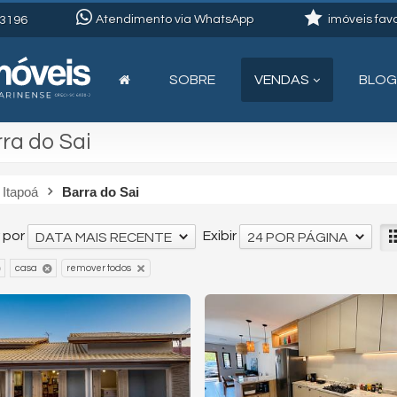
Atendimento via WhatsApp
imóveis favo
3196
SOBRE
VENDAS
BLOG
ra do Sai
Itapoá
Barra do Sai
 por
Exibir
DATA MAIS RECENTE
24 POR PÁGINA
remover todos
casa