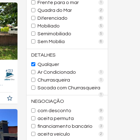
Frente para o mar
1
Quadra do Mar
2
Diferenciado
8
Mobiliado
5
Semimobiliado
5
Sem Mobília
8
DETALHES
Qualquer
#723
Ar Condicionado
1
Churrasqueira
1
54,
m²
0
Sacada com Churrasqueira
1
NEGOCIAÇÃO
com desconto
9
aceita permuta
1
financiamento bancário
3
aceita veículo
2