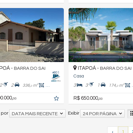
POÁ -
ITAPOÁ -
BARRA DO SAI
BARRA DO SAI
#801
Casa
2
2
3
3
1
336,
m²
112,
m²
174,
m²
3
0
0
0.000,
R$ 650.000,
00
00
 por
Exibir
DATA MAIS RECENTE
24 POR PÁGINA
‹
1