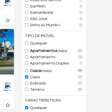
Rosa dos Ventos
Sai Mirim
3
140,
m²
0
Samambaial
1
São José
5
Volta ao Mundo I
2
TIPO DE IMÓVEL
Qualquer
Apartamentos
11
(todos)
Apartamento
10
Apartamento Duplex
1
Casas
58
(todas)
Casa
37
Sobrado
21
#824
Terreno
29
91,
m²
1
CARACTERÍSTICAS
Qualquer