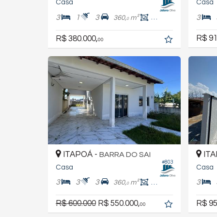
Casa
Casa
3
1
3
3
360,
m²
70,
m²
0
0
R$ 91
R$ 380.000,
00
ITAPOÁ -
ITA
BARRA DO SAI
#803
Casa
Casa
3
3
3
3
360,
m²
146,
m²
0
0
R$ 600.000
R$ 550.000,
R$ 95
00