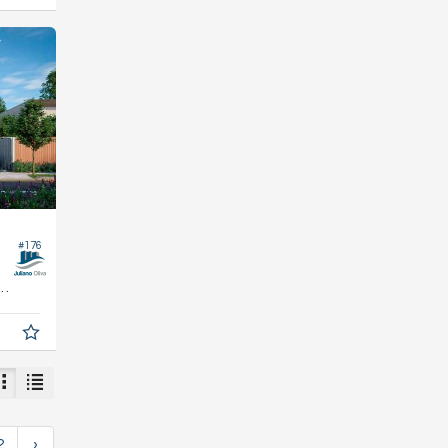
#176
100,
m²
0
2
›