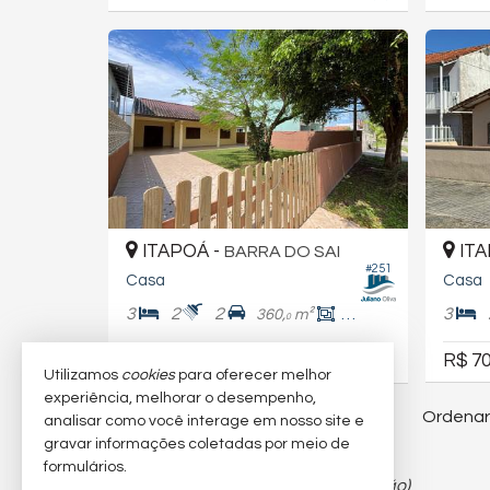
ITAPOÁ -
ITA
BARRA DO SAI
#251
Casa
Casa
3
2
2
3
360,
m²
134,
m²
0
0
R$ 70
R$ 650.000
R$ 600.000,
00
Utilizamos
cookies
para oferecer melhor
experiência, melhorar o desempenho,
Ordenar
37
imóveis encontrados
analisar como você interage em nosso site e
gravar informações coletadas por meio de
formulários.
(nenhuma avaliação)