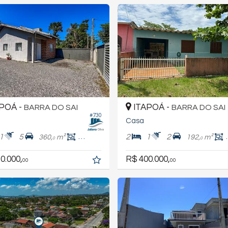
POÁ -
ITAPOÁ -
BARRA DO SAI
BARRA DO SAI
#730
Casa
1
5
2
1
2
360,
m²
48,
m²
192,
m²
0
0
0
0.000,
R$ 400.000,
00
00