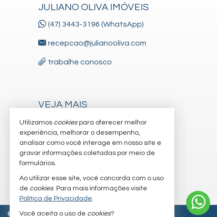
JULIANO OLIVA IMÓVEIS
(47) 3443-3196 (WhatsApp)
recepcao@julianooliva.com
trabalhe conosco
VEJA MAIS
receba nosso newsletter
Utilizamos
cookies
para oferecer melhor
experiência, melhorar o desempenho,
cadastre seu imóvel
analisar como você interage em nosso site e
gravar informações coletadas por meio de
imóveis favoritos
formulários.
mapa de imóveis
Ao utilizar esse site, você concorda com o uso
de
cookies
. Para mais informações visite
Política de Privacidade
.
Você aceita o uso de
cookies
?
©
2026
CRECI/SC 6.830-J
Política de Privacidade