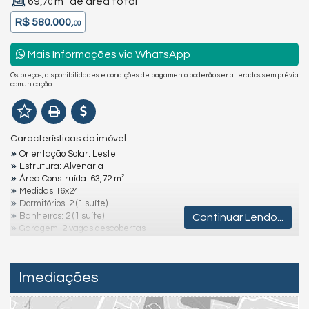
69,
m² de área total
70
R$ 580.000,
00
Mais Informações via WhatsApp
Os preços, disponibilidades e condições de pagamento poderão ser alterados sem prévia
comunicação.
Características do imóvel:
Orientação Solar: Leste
Estrutura: Alvenaria
Área Construída: 63,72 m²
Medidas:16x24
Dormitórios: 2 (1 suíte)
Banheiros: 2 (1 suíte)
Continuar Lendo...
Garagem: 2 vagas descobertas
Área de serviço
Churrasqueira
Localização: A 300 m do mar, menos de 5 minutos do centro
Imediações
Destaques e Diferenciais: