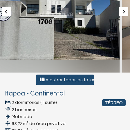
mostrar todas as fotos
Itapoá
-
Continental
2 dormitórios (1 suíte)
TÉRREO
2 banheiros
Mobiliado
63,
m² de área privativa
72