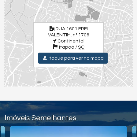
Ambientes amplos e arejados
Piso porcelanato
Tubulação para ar-condicionado tipo Split
O sonho do imóvel na praia está mais próximo do que você imagina,
venha descobrir!
RUA 1601 FREI
Valores e condições podem ser alterados sem aviso prévio.
VALENTIM, nº 1706
Para uma experiência completa, assista aos vídeos detalhados dos
imóveis e da
Continental
Itapoá /
SC
cidade. Visite nossas redes sociais:
toque para ver no mapa
Instagram - @julianoolivaimoveis (Instagram/julianoOlivaImoveis)
Facebook - Juliano Oliva Imóveis (Facebook/JulianoOlivaImóveis)
YouTube Juliano Oliva Imóveis - (Youtube/ThauaniZanetti)
Características do Imóvel
Ar Condicionado
Churrasqueira
Sala
Cozinha
Banheiro Social
Imóveis Semelhantes
Endereço:
RUA 1601 FREI VALENTIM, nº 1706
Continental