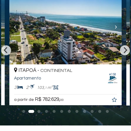
Itapoá /
SC
ver mapa abaixo
ITAPOÁ -
CONTINENTAL
#158
Apartamento
3
2
103,
m²
1
R$ 782.629,
a partir de
00