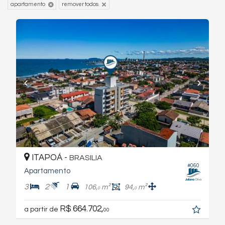
remover todos
apartamento
ITAPOÁ -
BRASILIA
#060
Apartamento
3
2
1
106,
m²
94,
m²
0
0
R$ 664.702,
a partir de
00