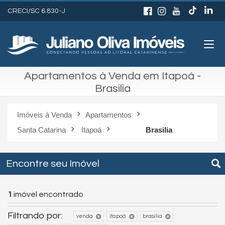
CRECI/SC 6.830-J
Apartamentos à Venda em Itapoá -
Brasilia
Imóveis à Venda
Apartamentos
Santa Catarina
Itapoá
Brasilia
Encontre seu Imóvel
1
imóvel encontrado
Filtrando por:
venda
itapoá
brasilia