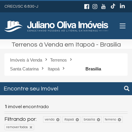
CRECI/SC 6.830-J
Terrenos à Venda em Itapoá - Brasilia
Imóveis à Venda
Terrenos
Santa Catarina
Itapoá
Brasilia
Encontre seu Imóvel
1
imóvel encontrado
Filtrando por:
venda
itapoá
brasilia
terreno
remover todos