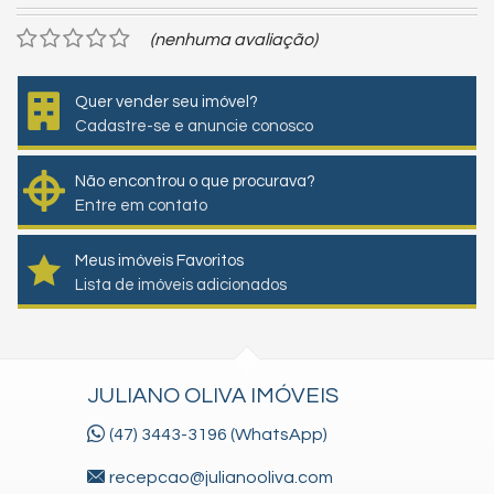
(nenhuma avaliação)
Quer vender seu imóvel?
Cadastre-se e anuncie conosco
Não encontrou o que procurava?
Entre em contato
Meus imóveis Favoritos
Lista de imóveis adicionados
JULIANO OLIVA IMÓVEIS
(47) 3443-3196 (WhatsApp)
recepcao@julianooliva.com