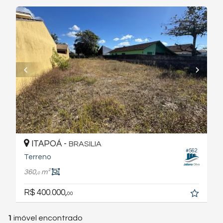
ITAPOÁ -
BRASILIA
#562
Terreno
360,
m²
0
R$ 400.000,
00
1
imóvel encontrado