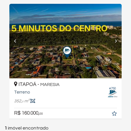
ITAPOÁ -
MARESIA
#750
Terreno
352,
m²
0
R$ 160.000,
00
1
imóvel encontrado