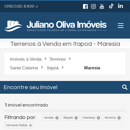
CRECI/SC 6.830-J
Terrenos à Venda em Itapoá - Maresia
Imóveis à Venda
Terrenos
Santa Catarina
Itapoá
Maresia
Encontre seu Imóvel
1
imóvel encontrado
Filtrando por:
venda
itapoá
maresia
terreno
remover todos