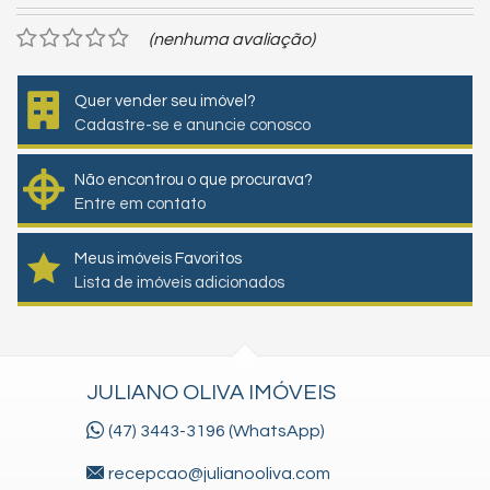
(nenhuma avaliação)
Quer vender seu imóvel?
Cadastre-se e anuncie conosco
Não encontrou o que procurava?
Entre em contato
Meus imóveis Favoritos
Lista de imóveis adicionados
JULIANO OLIVA IMÓVEIS
(47) 3443-3196 (WhatsApp)
recepcao@julianooliva.com