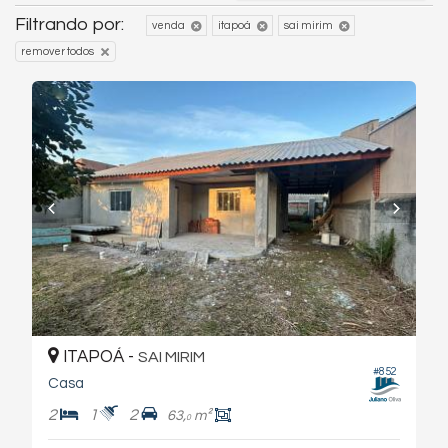
Filtrando por:
venda
itapoá
sai mirim
remover todos
ITAPOÁ -
SAI MIRIM
#852
Casa
2
1
2
63,
m²
0