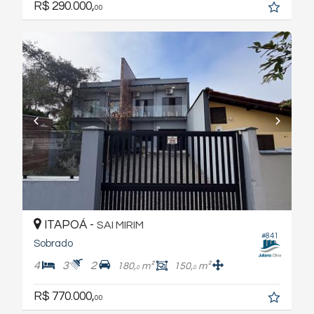
R$ 290.000,
00
ITAPOÁ -
SAI MIRIM
#841
Sobrado
4
3
2
180,
m²
150,
m²
0
0
R$ 770.000,
00