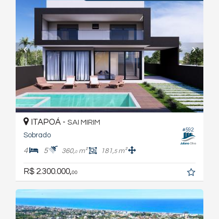
ITAPOÁ -
SAI MIRIM
#592
Sobrado
4
5
360,
m²
181,
m²
5
0
R$ 2.300.000,
00