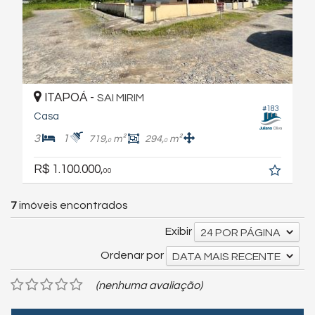
ITAPOÁ -
SAI MIRIM
#183
Casa
3
1
719,
m²
294,
m²
0
0
R$ 1.100.000,
00
7
imóveis encontrados
Exibir
24 POR PÁGINA
Ordenar por
DATA MAIS RECENTE
(nenhuma avaliação)