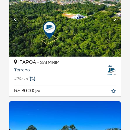
ITAPOÁ -
SAI MIRIM
#485
Terreno
420,
m²
0
R$ 80.000,
00