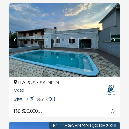
ITAPOÁ -
SAI MIRIM
#809
Casa
2
1
65,
m²
5
R$ 620.000,
00
ENTREGA EM MARÇO DE 2026