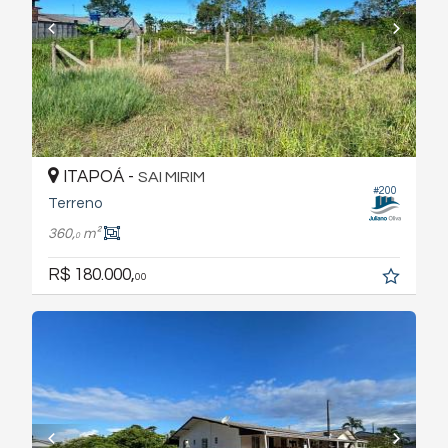
ITAPOÁ -
SAI MIRIM
#200
Terreno
360,
m²
0
R$ 180.000,
00