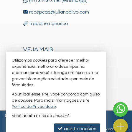
(47) 3443-3196 (WhatsApp)
recepcao@julianooliva.com
trabalhe conosco
VEJA MAIS
receba nosso newsletter
Utilizamos
cookies
para oferecer melhor
experiência, melhorar o desempenho,
cadastre seu imóvel
analisar como você interage em nosso site e
gravar informações coletadas por meio de
imóveis favoritos
formulários.
mapa de imóveis
Ao utilizar esse site, você concorda com o uso
de
cookies
. Para mais informações visite
Política de Privacidade
.
Você aceita o uso de
cookies
?
©
2026
CRECI/SC 6.830-J
Política de Privacidade
aceito cookies
Site para imobiliárias
: Castel Digital