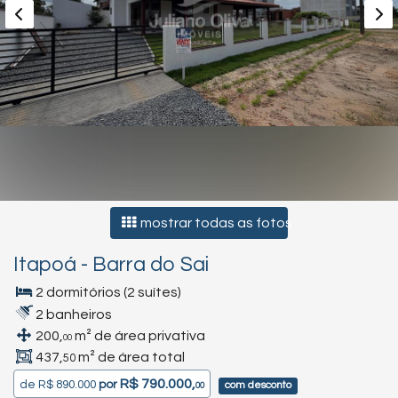
mostrar todas as fotos
Itapoá
-
Barra do Sai
2 dormitórios (2 suítes)
2 banheiros
200,
m² de área privativa
00
437,
m² de área total
50
R$ 790.000,
de
R$ 890.000
por
com desconto
00