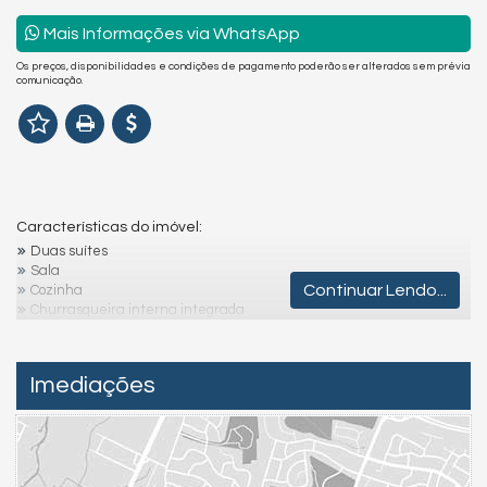
Mais Informações via WhatsApp
Os preços, disponibilidades e condições de pagamento poderão ser alterados sem prévia
comunicação.
Características do imóvel:
Duas suítes
Sala
Continuar Lendo...
Cozinha
Churrasqueira interna integrada
2 banheiros
Área privativa de 200 m²
Área total de 437,5 m²
Imediações
Destaques e diferenciais:
Térreo grande de esquina
Casa com bom terreno
Terreno espaçoso