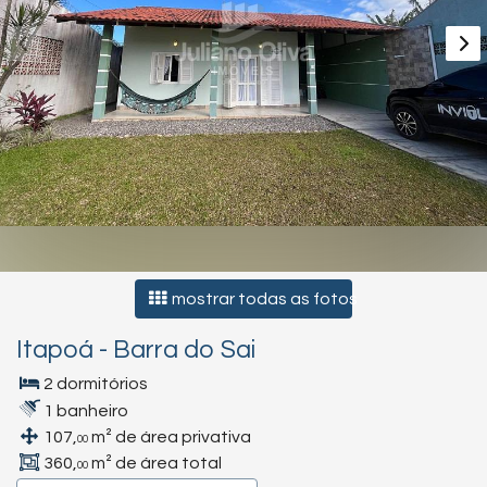
mostrar todas as fotos
Itapoá
-
Barra do Sai
2 dormitórios
1 banheiro
107,
m² de área privativa
00
360,
m² de área total
00