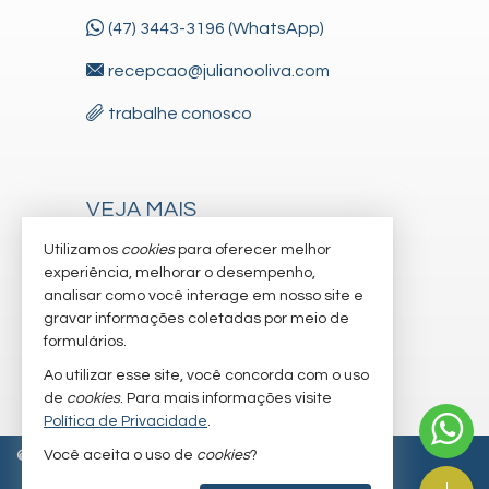
(47) 3443-3196 (WhatsApp)
recepcao@julianooliva.com
trabalhe conosco
VEJA MAIS
receba nosso newsletter
Utilizamos
cookies
para oferecer melhor
experiência, melhorar o desempenho,
cadastre seu imóvel
analisar como você interage em nosso site e
gravar informações coletadas por meio de
imóveis favoritos
formulários.
mapa de imóveis
Ao utilizar esse site, você concorda com o uso
de
cookies
. Para mais informações visite
Política de Privacidade
.
Você aceita o uso de
cookies
?
©
2026
CRECI/SC 6.830-J
Política de Privacidade