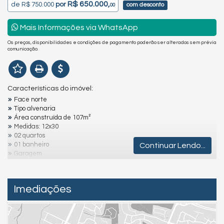
R$ 650.000,
de
R$ 750.000
por
com desconto
00
Mais Informações via WhatsApp
Os preços, disponibilidades e condições de pagamento poderão ser alterados sem prévia
comunicação.
Características do imóvel:
Face norte
Tipo alvenaria
Área construída de 107m²
Medidas: 12x30
02 quartos
01 banheiro
Continuar Lendo...
Garagem
Lavanderia
Churrasqueira
Aproximadamente 250 m do mar
Imediações
Destaques e Diferenciais:
Ambientes amplos e arejados