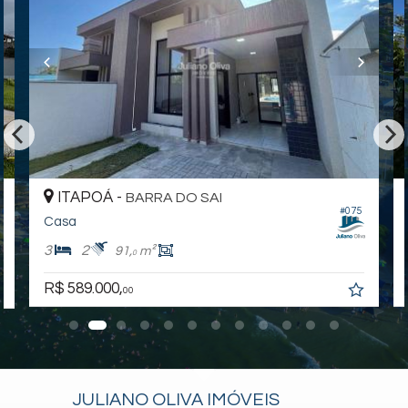
ITAPOÁ -
BARRA DO SAI
#075
Casa
3
2
91,
m²
0
R$ 589.000,
00
JULIANO OLIVA IMÓVEIS