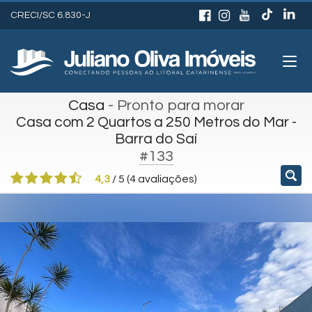
CRECI/SC 6.830-J
Casa
- Pronto para morar
Casa com 2 Quartos a 250 Metros do Mar -
Barra do Saí
#133
4,3
/
5
(
4
avaliações)