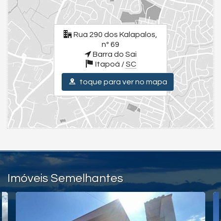
Tubulação para ar-condicionado tipo Split
Área de serviço
Amplo espaço na frente do imóvel
Rua 290 dos Kalapalos,
Para uma experiência completa, assista aos vídeos detalhados
nº 69
dos imóveis e da cidade. Visite nossas redes sociais:
Barra do Sai
Instagram - @julianoolivaimoveis (Instagram/julianoOlivaImoveis)
Itapoá /
SC
Facebook - Juliano Oliva Imóveis (Facebook/JulianoOlivaImóveis)
YouTube Juliano Oliva Imóveis - (Youtube/ThauaniZanetti)
toque para ver no mapa
O sonho do imóvel na praia está mais próximo do que você imagina,
venha descobrir!
Valores e condições podem ser alterados sem aviso prévio.
Endereço:
Rua 290 dos Kalapalos, nº 69
Barra do Sai
Itapoá /
SC
ver mapa abaixo
Imóveis Semelhantes