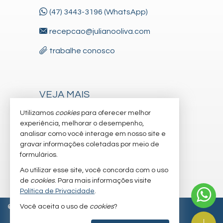
(47) 3443-3196 (WhatsApp)
recepcao@julianooliva.com
trabalhe conosco
VEJA MAIS
receba nosso newsletter
Utilizamos
cookies
para oferecer melhor
experiência, melhorar o desempenho,
cadastre seu imóvel
analisar como você interage em nosso site e
gravar informações coletadas por meio de
imóveis favoritos
formulários.
mapa de imóveis
Ao utilizar esse site, você concorda com o uso
de
cookies
. Para mais informações visite
Política de Privacidade
.
Você aceita o uso de
cookies
?
©
2026
CRECI/SC 6.830-J
Política de Privacidade