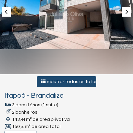
mostrar todas as fotos
Itapoá
-
Brandalize
3 dormitórios (1 suíte)
2 banheiros
143,
m² de área privativa
44
150,
m² de área total
00