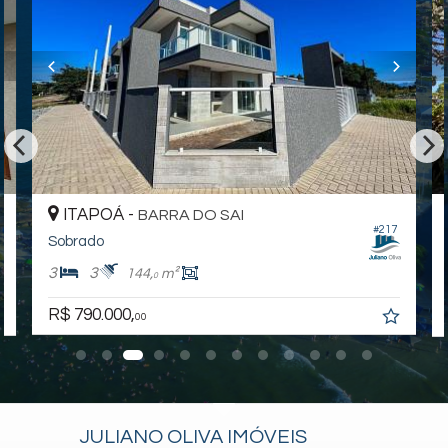
Para uma experiência completa, assista aos vídeos detalhados
dos imóveis e da cidade. Visite nossas redes sociais:
Instagram - @julianoolivaimoveis (Instagram/julianoOlivaImoveis)
Facebook - Juliano Oliva Imóveis (Facebook/JulianoOlivaImóveis)
YouTube Juliano Oliva Imóveis - (Youtube/ThauaniZanetti)
Endereço:
RUA 2540 JURUPARÁ, nº 305
Brandalize
Itapoá /
SC
ITAPOÁ -
BARRA DO SAI
#217
Sobrado
3
3
144,
m²
0
R$ 790.000,
00
JULIANO OLIVA IMÓVEIS