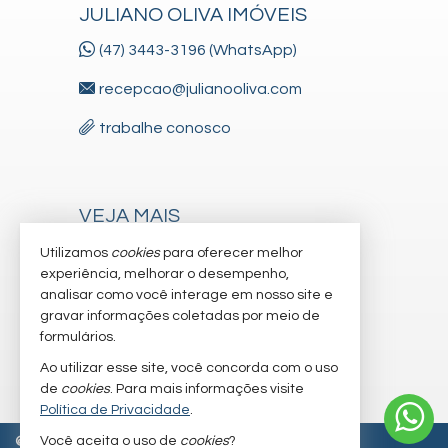
JULIANO OLIVA IMÓVEIS
(47) 3443-3196 (WhatsApp)
recepcao@julianooliva.com
trabalhe conosco
VEJA MAIS
receba nosso newsletter
Utilizamos
cookies
para oferecer melhor
experiência, melhorar o desempenho,
cadastre seu imóvel
analisar como você interage em nosso site e
gravar informações coletadas por meio de
imóveis favoritos
formulários.
mapa de imóveis
Ao utilizar esse site, você concorda com o uso
de
cookies
. Para mais informações visite
Política de Privacidade
.
Você aceita o uso de
cookies
?
©
2026
CRECI/SC 6.830-J
Política de Privacidade