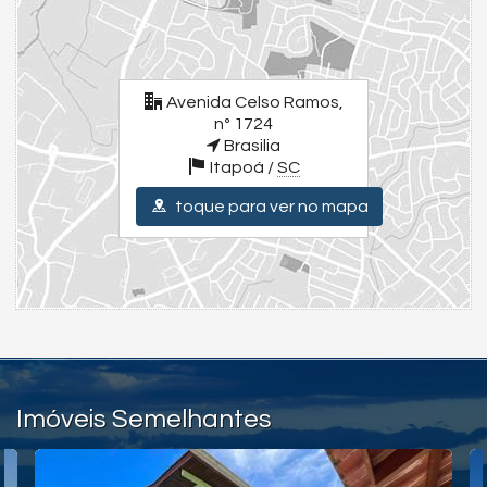
Churrasqueira e varanda em deck
[Apartamento 03] (Térreo)
Sala
Cozinha
Lavanderia com despensa conjugada
Avenida Celso Ramos,
03 dormitórios sendo 01 suíte
nº 1724
Churrasqueira
Brasilia
Os apartamentos dispõem de 03 vagas cobertas de garagem
Itapoá /
SC
toque para ver no mapa
Destaques e Diferenciais:
Todos os ambientes bem arejados e iluminados
Apartamentos com ótimo estado de conservação
Ventilador de teto e ar condicionado em alguns dormitórios
Ducha de saída da praia
Box no banheiro7
Ampla área nos fundos com quintal
Aproximadamente 650m do Mar e Próximo ao Centro
O sonho do imóvel na praia está mais próximo do que você imagina,
venha descobrir!
Valores e condições podem ser alterados sem aviso prévio.
Imóveis Semelhantes
Para uma experiência completa, assista aos vídeos detalhados
dos imóveis e da cidade. Visite nossas redes sociais: