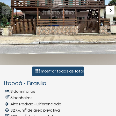
mostrar todas as fotos
Itapoá
-
Brasilia
8 dormitórios
5 banheiros
Alto Padrão - Diferenciado
327,
m² de área privativa
00