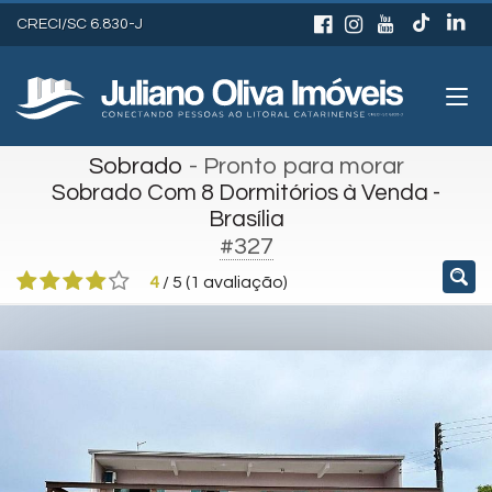
CRECI/SC 6.830-J
Sobrado
- Pronto para morar
Sobrado Com 8 Dormitórios à Venda -
Brasília
#327
4
/
5
(
1
avaliação)