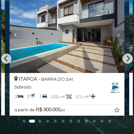
ITAPOÁ -
BARRA DO SAI
#658
Sobrado
3
2
1
133,
m²
121,
m²
0
0
R$ 900.000,
a partir de
00