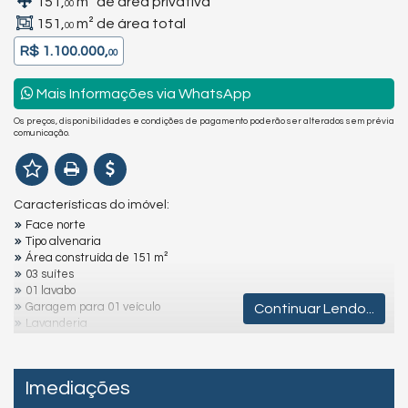
151,
m² de área privativa
00
151,
m² de área total
00
R$ 1.100.000,
00
Mais Informações via WhatsApp
Os preços, disponibilidades e condições de pagamento poderão ser alterados sem prévia
comunicação.
Características do imóvel:
Face norte
Tipo alvenaria
Área construída de 151 m²
03 suítes
01 lavabo
Garagem para 01 veículo
Continuar Lendo...
Lavanderia
Churrasqueira
Aproximadamente 350 metros do mar
Imediações
Destaques e Diferenciais: