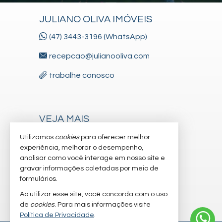
JULIANO OLIVA IMÓVEIS
(47) 3443-3196 (WhatsApp)
recepcao@julianooliva.com
trabalhe conosco
VEJA MAIS
receba nosso newsletter
Utilizamos
cookies
para oferecer melhor
experiência, melhorar o desempenho,
cadastre seu imóvel
analisar como você interage em nosso site e
gravar informações coletadas por meio de
imóveis favoritos
formulários.
mapa de imóveis
Ao utilizar esse site, você concorda com o uso
de
cookies
. Para mais informações visite
Política de Privacidade
.