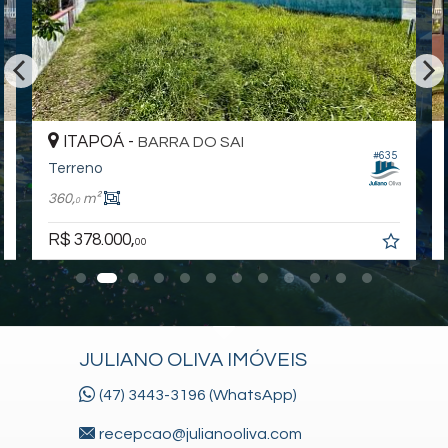
ITAPOÁ -
BARRA DO SAI
#635
Terreno
360,
m²
0
R$ 378.000,
00
JULIANO OLIVA IMÓVEIS
(47) 3443-3196 (WhatsApp)
recepcao@julianooliva.com