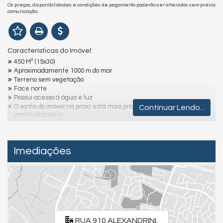
Os preços, disponibilidades e condições de pagamento poderão ser alterados sem prévia
comunicação.
Características do Imóvel:
450 M² (15x30)
Aproximadamente 1000 m do mar
Terreno sem vegetação
Face norte
Possui acesso à água e luz
O sonho do imóvel na praia está mais próximo do que você imagina,
Continuar Lendo...
venha descobrir!
Valores e condições podem ser alterados sem aviso prévio.
Para uma experiência completa, assista aos vídeos detalhados
Imediações
dos imóveis e da cidade. Visite nossas redes sociais:
Instagram - @julianoolivaimoveis (Instagram/julianoOlivaImoveis)
Facebook - Juliano Oliva Imóveis (Facebook/JulianoOlivaImóveis)
YouTube Juliano Oliva Imóveis - (Youtube/ThauaniZanetti)
Endereço:
RUA 910 ALEXANDRINI, nº 1041
RUA 910 ALEXANDRINI,