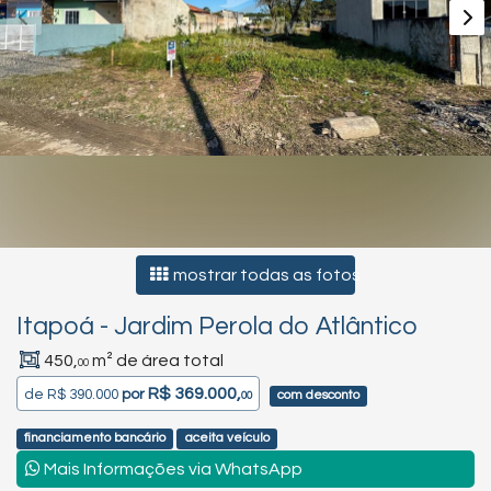
mostrar todas as fotos
Itapoá
-
Jardim Perola do Atlântico
450,
m² de área total
00
R$ 369.000,
de
R$ 390.000
por
com desconto
00
financiamento bancário
aceita veículo
Mais Informações via WhatsApp