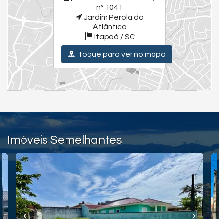
Jardim Perola do Atlântico
nº 1041
Itapoá /
SC
Jardim Perola do
ver mapa abaixo
Atlântico
Itapoá /
SC
toque para ver no mapa
Imóveis Semelhantes