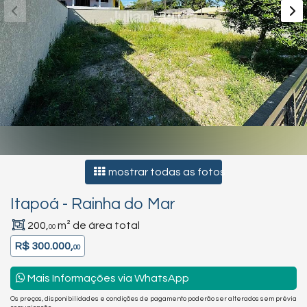
mostrar todas as fotos
Itapoá
-
Rainha do Mar
200,
m² de área total
00
R$ 300.000,
00
Mais Informações via WhatsApp
Os preços, disponibilidades e condições de pagamento poderão ser alterados sem prévia