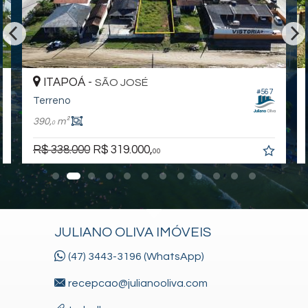
ITAPOÁ -
SÃO JOSÉ
#567
Terreno
390,
m²
0
R$ 338.000
R$ 319.000,
00
JULIANO OLIVA IMÓVEIS
(47) 3443-3196 (WhatsApp)
recepcao@julianooliva.com