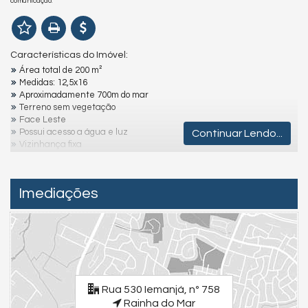
comunicação.
Características do Imóvel:
Área total de 200 m²
Medidas: 12,5x16
Aproximadamente 700m do mar
Terreno sem vegetação
Face Leste
Possui acesso a água e luz
Continuar Lendo...
Vizinhança fixa
Limpo e murado
Uma das melhores praias de Itapoá
Imediações
Para uma experiência completa, assista aos vídeos detalhados
dos imóveis e da cidade. Visite nossas redes sociais:
Instagram - @julianoolivaimoveis (Instagram/julianoOlivaImoveis)
Facebook - Juliano Oliva Imóveis (Facebook/JulianoOlivaImóveis)
YouTube Juliano Oliva Imóveis - (Youtube/ThauaniZanetti)
O sonho do imóvel na praia está mais próximo do que você imagina,
venha descobrir!
Rua 530 Iemanjá, nº 758
Valores e condições podem ser alterados sem aviso prévio.
Rainha do Mar