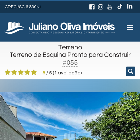
CRECI/SC 6.830-J
Terreno
Terreno de Esquina Pronto para Construir
#055
5
/
5
(
1
avaliação)