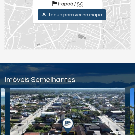
Itapoá /
SC
Endereço:
Rua 530 Iemanjá, nº 758
toque para ver no mapa
Rainha do Mar
Itapoá /
SC
ver mapa abaixo
Imóveis Semelhantes