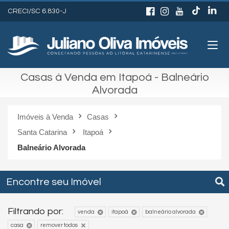
CRECI/SC 6.830-J
Casas à Venda em Itapoá - Balneário
Alvorada
Imóveis à Venda
Casas
Santa Catarina
Itapoá
Balneário Alvorada
Encontre seu Imóvel
Filtrando por:
venda
itapoá
balneário alvorada
remover todos
casa