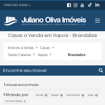
CRECI/SC 6.830-J
Casas à Venda em Itapoá - Brandalize
Imóveis à Venda
Casas
Santa Catarina
Itapoá
Brandalize
Encontre seu Imóvel
1
imóvel encontrado
Filtrando por:
venda
itapoá
brandalize
casa
remover todos