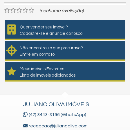
(nenhuma avaliação)
Quer vender seu imóvel?
Cadastre-se e anuncie conosco
Não encontrou o que procurava?
Entre em contato
Meus imóveis Favoritos
Lista de imóveis adicionados
JULIANO OLIVA IMÓVEIS
(47) 3443-3196 (WhatsApp)
recepcao@julianooliva.com