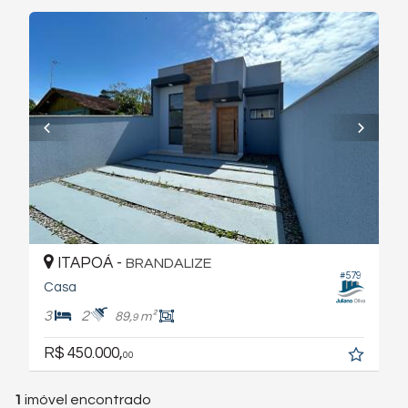
ITAPOÁ -
BRANDALIZE
#579
Casa
3
2
89,
m²
9
R$ 450.000,
00
1
imóvel encontrado