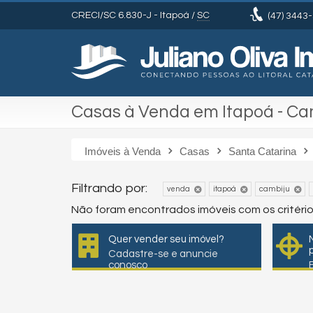
CRECI/SC 6.830-J
- Itapoá /
SC
(47)
3443-
Casas à Venda em Itapoá - Ca
Imóveis à Venda
Casas
Santa Catarina
Filtrando por:
venda
itapoá
cambiju
Não foram encontrados imóveis com os critéri
Quer vender seu imóvel?
Cadastre-se e anuncie
conosco