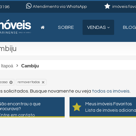
Atendimento via WhatsApp
imóveis favo
3196
SOBRE
VENDAS
BLOG
mbiju
Itapoá
Cambiju
remover todos
casa
os solicitados. Busque novamente ou veja
todos os imóveis
.
Não encontrou o que
Meus imóveis Favoritos
procurava?
Lista de imóveis adicion
Entre em contato