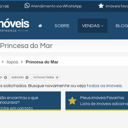
Atendimento via WhatsApp
imóveis favo
3196
SOBRE
VENDAS
BLOG
 Princesa do Mar
Itapoá
Princesa do Mar
remover todos
ar
sobrado
os solicitados. Busque novamente ou veja
todos os imóveis
.
Não encontrou o que
Meus imóveis Favoritos
procurava?
Lista de imóveis adicion
Entre em contato