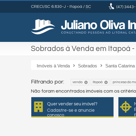
CRECI/SC 6.830-J
- Itapoá /
SC
(47)
3443-
Sobrados à Venda em Itapoá -
Imóveis à Venda
Sobrados
Santa Catarina
Filtrando por:
venda
itapoá
princesa do m
Não foram encontrados imóveis com os critéri
Quer vender seu imóvel?
Cadastre-se e anuncie
conosco