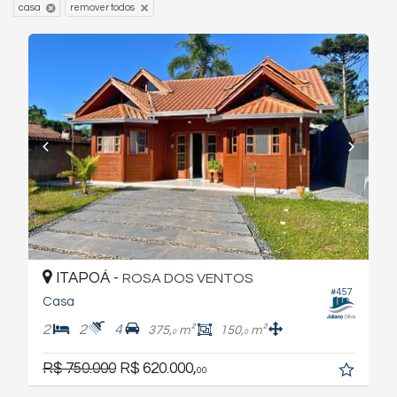
remover todos
casa
ITAPOÁ -
ROSA DOS VENTOS
#457
Casa
2
2
4
375,
m²
150,
m²
0
0
R$ 750.000
R$ 620.000,
00