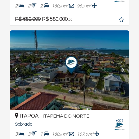
2
2
2
180,
m²
98,
m²
7
0
R$ 680.000
R$ 580.000,
00
ITAPOÁ -
ITAPEMA DO NORTE
#707
Sobrado
3
3
1
180,
m²
107,
m²
5
0