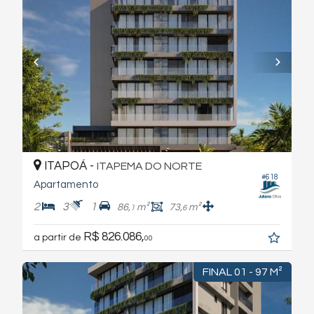
ITAPOÁ -
ITAPEMA DO NORTE
#618
Apartamento
2
3
1
86,
m²
73,
m²
1
6
R$ 826.086,
a partir de
00
FINAL 01 - 97 M²