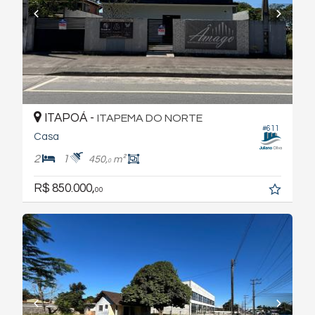
ITAPOÁ -
ITAPEMA DO NORTE
#611
Casa
2
1
450,
m²
0
R$ 850.000,
00