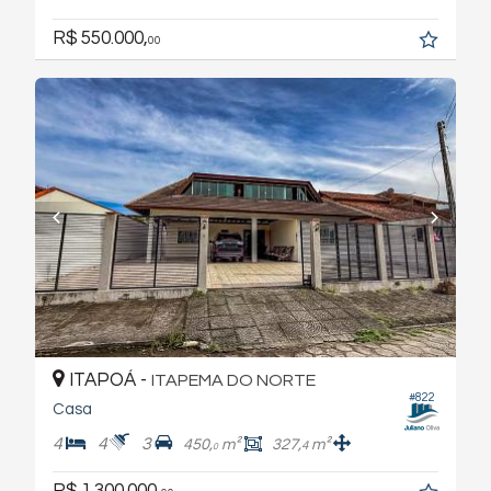
R$ 550.000,
00
ITAPOÁ -
ITAPEMA DO NORTE
#822
Casa
4
4
3
450,
m²
327,
m²
4
0
R$ 1.300.000,