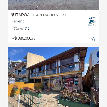
ITAPOÁ -
ITAPEMA DO NORTE
#492
Terreno
450,
m²
0
R$ 380.000,
00