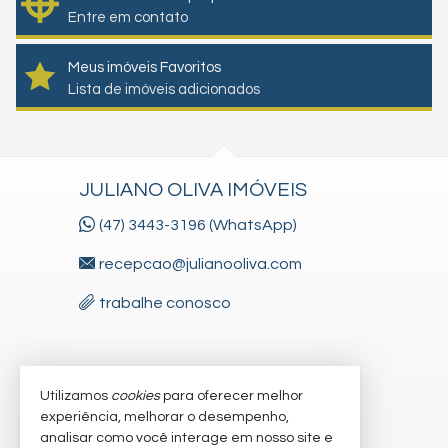
Entre em contato
Meus imóveis Favoritos
Lista de imóveis adicionados
JULIANO OLIVA IMÓVEIS
(47) 3443-3196 (WhatsApp)
recepcao@julianooliva.com
trabalhe conosco
VEJA MAIS
Utilizamos
cookies
para oferecer melhor
experiência, melhorar o desempenho,
receba nosso newsletter
analisar como você interage em nosso site e