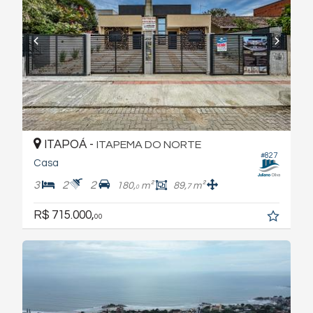
ITAPOÁ -
ITAPEMA DO NORTE
#827
Casa
3
2
2
180,
m²
89,
m²
7
0
R$ 715.000,
00