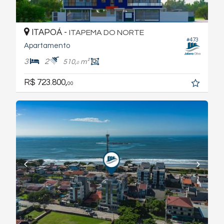
ITAPOÁ -
ITAPEMA DO NORTE
#473
Apartamento
3
2
510,
m²
0
R$ 723.800,
00