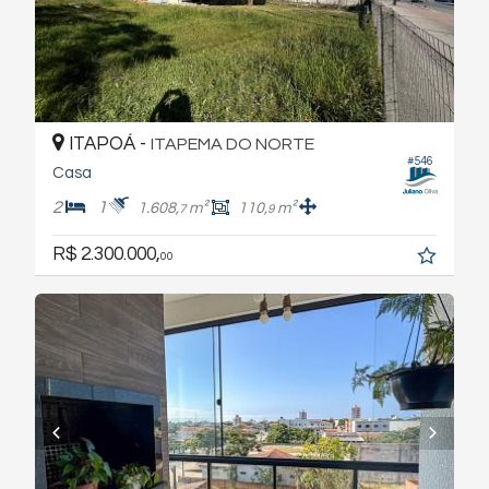
ITAPOÁ -
ITAPEMA DO NORTE
#546
Casa
2
1
1.608,
m²
110,
m²
7
9
R$ 2.300.000,
00