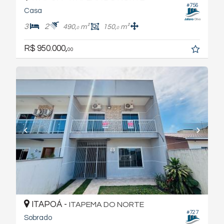
#756
Casa
3
2
490,
m²
150,
m²
0
0
R$ 950.000,
00
ITAPOÁ -
ITAPEMA DO NORTE
#727
Sobrado