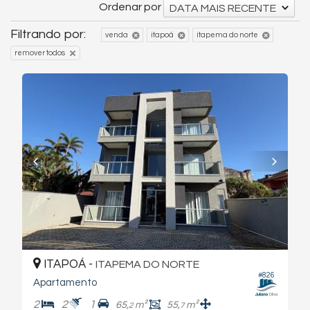
Ordenar por
DATA MAIS RECENTE
Filtrando por:
venda
itapoá
itapema do norte
remover todos
ITAPOÁ -
ITAPEMA DO NORTE
#826
Apartamento
2
2
1
65,
m²
55,
m²
2
7