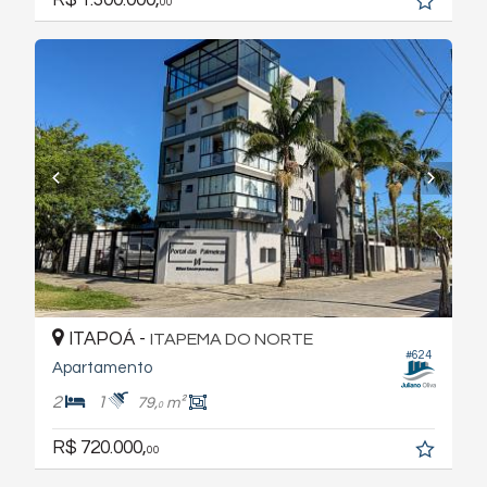
00
ITAPOÁ -
ITAPEMA DO NORTE
#624
Apartamento
2
1
79,
m²
0
R$ 720.000,
00