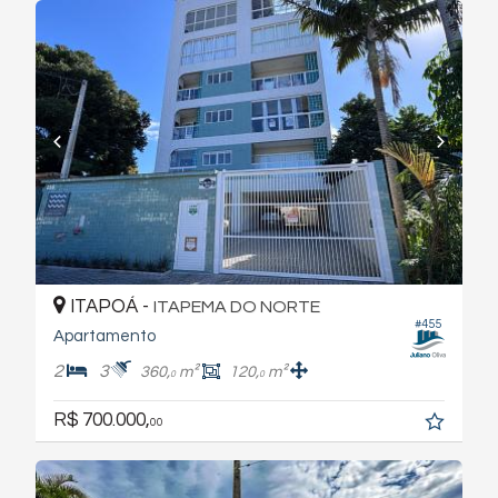
ITAPOÁ -
ITAPEMA DO NORTE
#455
Apartamento
2
3
360,
m²
120,
m²
0
0
R$ 700.000,
00