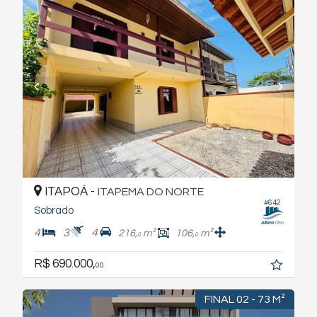
ITAPOÁ -
ITAPEMA DO NORTE
#642
Sobrado
4
3
4
216,
m²
106,
m²
0
0
R$ 690.000,
00
FINAL 02 - 73 M²