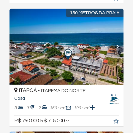
150 METROS DA PRAIA
ITAPOÁ -
ITAPEMA DO NORTE
#671
Casa
3
3
2
360,
m²
190,
m²
0
0
R$ 750.000
R$ 715.000,
00