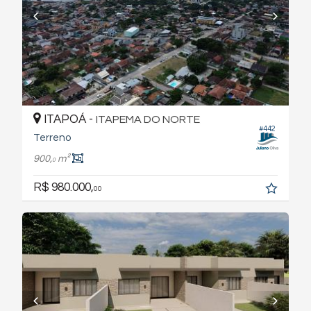
ITAPOÁ -
ITAPEMA DO NORTE
#442
Terreno
900,
m²
0
R$ 980.000,
00