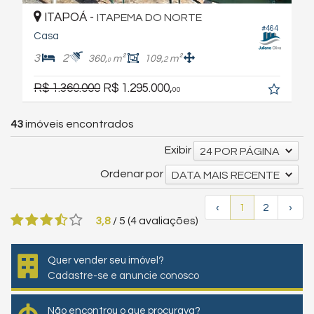
ITAPOÁ -
ITAPEMA DO NORTE
#464
Casa
3
2
360,
m²
109,
m²
2
0
R$ 1.360.000
R$ 1.295.000,
00
43
imóveis encontrados
Exibir
24 POR PÁGINA
Ordenar por
DATA MAIS RECENTE
‹
1
2
›
3,8
/
5
(
4
avaliações)
Quer vender seu imóvel?
Cadastre-se e anuncie conosco
Não encontrou o que procurava?