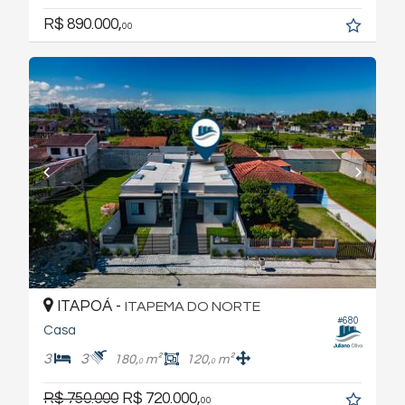
R$ 890.000,
00
ITAPOÁ -
ITAPEMA DO NORTE
#680
Casa
3
3
180,
m²
120,
m²
0
0
R$ 750.000
R$ 720.000,
00