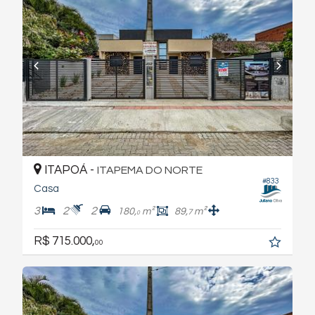
ITAPOÁ -
ITAPEMA DO NORTE
#833
Casa
3
2
2
180,
m²
89,
m²
7
0
R$ 715.000,
00