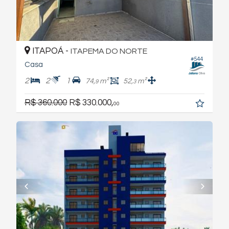
ITAPOÁ -
ITAPEMA DO NORTE
#544
Casa
2
2
1
74,
m²
52,
m²
9
3
R$ 360.000
R$ 330.000,
00