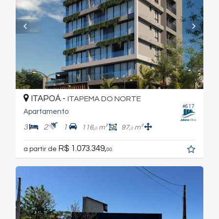
ITAPOÁ -
ITAPEMA DO NORTE
#617
Apartamento
3
2
1
116,
m²
97,
m²
0
0
R$ 1.073.349,
a partir de
00