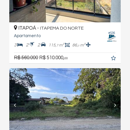
ITAPOÁ -
ITAPEMA DO NORTE
#536
Apartamento
3
2
2
115,
m²
86,
m²
7
0
R$ 560.000
R$ 510.000,
00