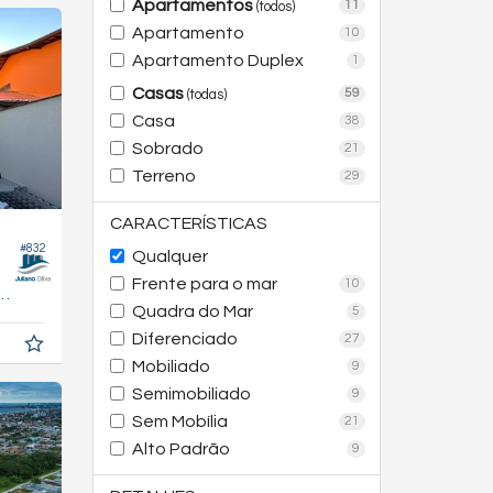
Apartamentos
11
(todos)
Apartamento
10
Apartamento Duplex
1
Casas
59
(todas)
Casa
38
Sobrado
21
Terreno
29
CARACTERÍSTICAS
#832
Qualquer
Frente para o mar
10
104,
m²
4
Quadra do Mar
5
Diferenciado
27
Mobiliado
9
Semimobiliado
9
Sem Mobília
21
Alto Padrão
9