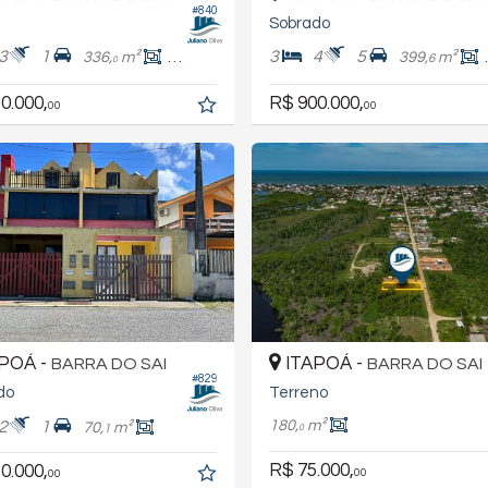
#840
Sobrado
3
1
3
4
5
336,
m²
127,
m²
399,
m²
9
6
0
0.000,
R$ 900.000,
00
00
POÁ -
ITAPOÁ -
BARRA DO SAI
BARRA DO SAI
#829
do
Terreno
180,
m²
2
1
70,
m²
1
0
R$ 75.000,
0.000,
00
00