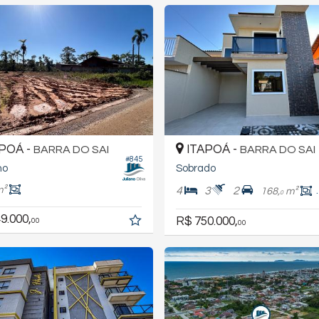
POÁ -
ITAPOÁ -
BARRA DO SAI
BARRA DO SAI
#845
no
Sobrado
m²
4
3
2
168,
m²
0
9.000,
R$ 750.000,
00
00