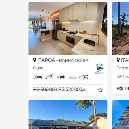
ITAPOÁ -
ITA
BARRA DO SAI
#706
Casa
Terre
360,
3
2
4
180,
m²
89,
m²
8
0
0
R$ 14
R$ 580.000
R$ 520.000,
00