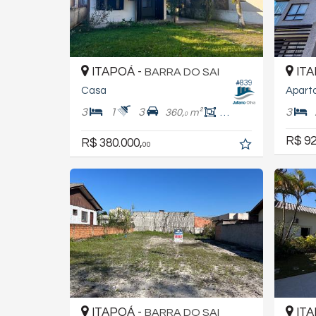
ITAPOÁ -
ITA
BARRA DO SAI
#839
Casa
Apart
3
1
3
3
360,
m²
70,
m²
0
0
R$ 92
R$ 380.000,
00
ITAPOÁ -
ITA
BARRA DO SAI