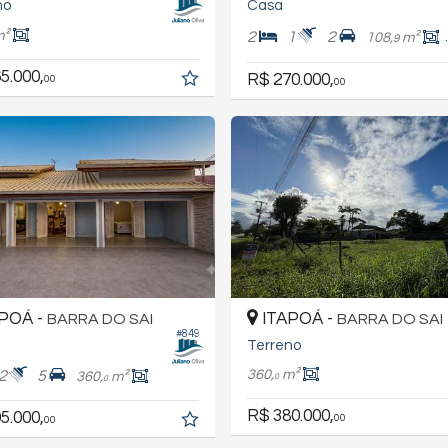
no
Casa
m²
2
1
2
108,
m²
9
5.000,
R$ 270.000,
00
00
POÁ -
ITAPOÁ -
BARRA DO SAI
BARRA DO SAI
#849
Terreno
360,
m²
2
5
360,
m²
0
0
R$ 380.000,
5.000,
00
00