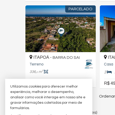
PARCELADO
ITAPOÁ -
ITA
BARRA DO SAI
#828
Terreno
Casa
336,
m²
3
0
R$ 160.000
R$ 153.200,
R$ 49
00
Utilizamos
cookies
para oferecer melhor
experiência, melhorar o desempenho,
Ordenar
99
imóveis encontrados
analisar como você interage em nosso site e
gravar informações coletadas por meio de
formulários.
3,4
/
5
(
10
avaliações)