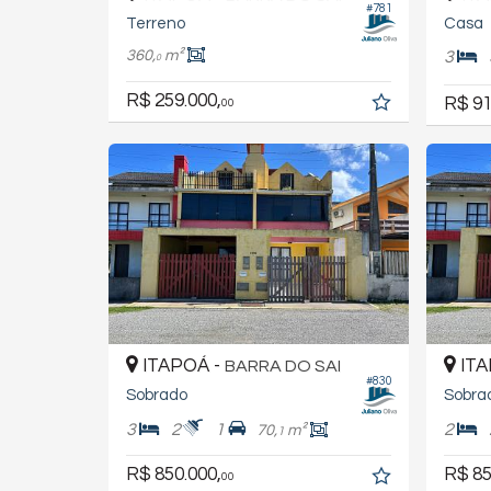
#781
Terreno
Casa
360,
m²
3
0
R$ 259.000,
R$ 91
00
ITAPOÁ -
ITA
BARRA DO SAI
#830
Sobrado
Sobra
3
2
1
2
70,
m²
1
R$ 850.000,
R$ 85
00