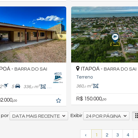
POÁ -
ITAPOÁ -
BARRA DO SAI
BARRA DO SAI
#835
Terreno
360,
m²
2
5
336,
m²
140,
m²
0
0
0
R$ 150.000,
2.000,
00
00
 por
Exibir
DATA MAIS RECENTE
24 POR PÁGINA
‹
1
2
3
4