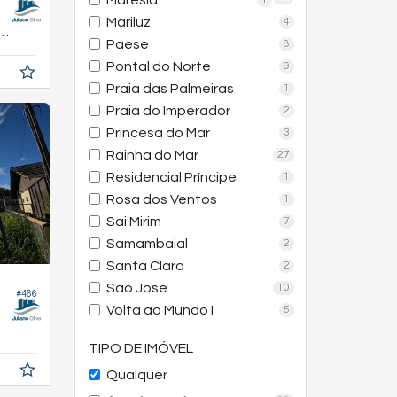
Maresia
Mariluz
4
53,
m²
4
Paese
8
Pontal do Norte
9
Praia das Palmeiras
1
Praia do Imperador
2
Princesa do Mar
3
Rainha do Mar
27
Residencial Príncipe
1
Rosa dos Ventos
1
Sai Mirim
7
Samambaial
2
Santa Clara
2
São José
10
#466
Volta ao Mundo I
5
TIPO DE IMÓVEL
Qualquer