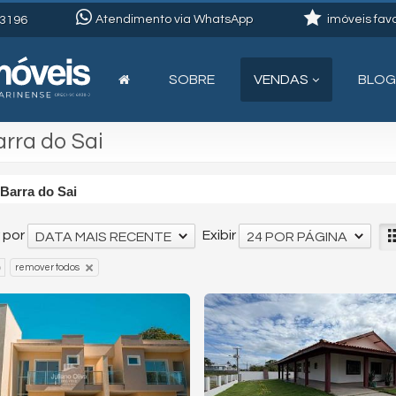
Atendimento via WhatsApp
imóveis favo
3196
SOBRE
VENDAS
BLOG
arra do Sai
Barra do Sai
 por
Exibir
DATA MAIS RECENTE
24 POR PÁGINA
remover todos