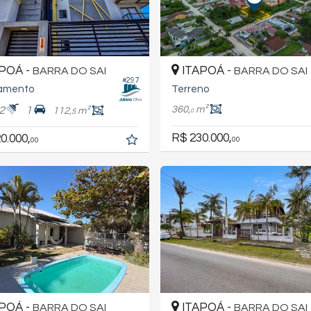
POÁ -
ITAPOÁ -
BARRA DO SAI
BARRA DO SAI
#297
amento
Terreno
360,
m²
2
1
112,
m²
5
0
R$ 230.000,
0.000,
00
00
POÁ -
ITAPOÁ -
BARRA DO SAI
BARRA DO SAI