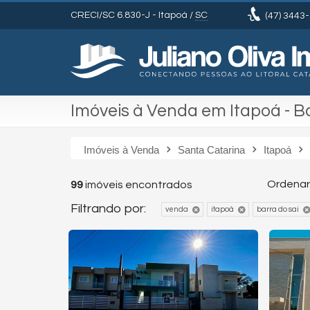
CRECI/SC 6.830-J
- Itapoá /
SC
(47)
3443-
Imóveis à Venda em Itapoá - B
Imóveis à Venda
Santa Catarina
Itapoá
Ordenar
99
imóveis encontrados
Filtrando por:
venda
itapoá
barra do sai