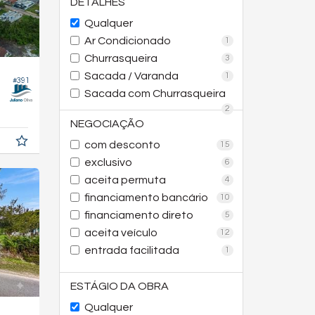
DETALHES
Qualquer
Ar Condicionado
1
Churrasqueira
3
Sacada / Varanda
1
#391
Sacada com Churrasqueira
2
NEGOCIAÇÃO
com desconto
15
exclusivo
6
aceita permuta
4
financiamento bancário
10
financiamento direto
5
aceita veículo
12
entrada facilitada
1
ESTÁGIO DA OBRA
Qualquer