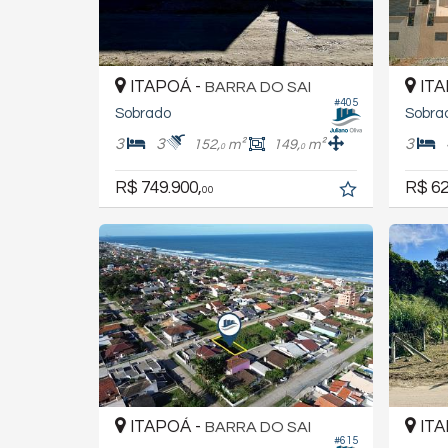
ITAPOÁ -
ITA
BARRA DO SAI
#405
Sobrado
Sobra
3
3
3
152,
m²
149,
m²
0
0
R$ 749.900,
R$ 62
00
ITAPOÁ -
ITA
BARRA DO SAI
#615