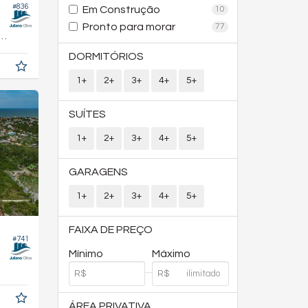
#836
Em Construção
10
Pronto para morar
77
208,
m²
6
DORMITÓRIOS
1+
2+
3+
4+
5+
SUÍTES
1+
2+
3+
4+
5+
GARAGENS
1+
2+
3+
4+
5+
FAIXA DE PREÇO
#741
Mínimo
Máximo
ÁREA PRIVATIVA