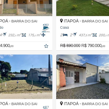
POÁ -
ITAPOÁ -
BARRA DO SAI
BARRA DO SAI
#363
do
Casa
4
2
2
232,
m²
175,
m²
437,
m²
200,
5
0
0
0
4.900,
R$ 890.000
R$ 790.000,
00
00
POÁ -
ITAPOÁ -
BARRA DO SAI
BARRA DO SAI
#427