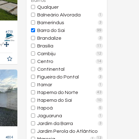
Bairros
Qualquer
Balneário Alvorada
1
Bamerindus
3
Barra do Sai
99
#719
Brandalize
3
m²
Brasilia
11
Cambiju
12
Centro
14
Continental
9
Figueira do Pontal
3
Itamar
1
Itapema do Norte
43
Itapema do Saí
10
Itapoá
5
Jaguaruna
1
Jardim da Barra
3
Jardim Perola do Atlântico
#804
13
1