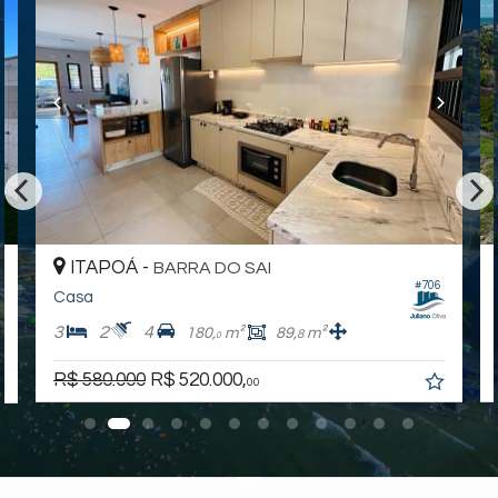
ITAPOÁ -
BARRA DO SAI
#706
Casa
3
2
4
180,
m²
89,
m²
8
0
R$ 580.000
R$ 520.000,
00