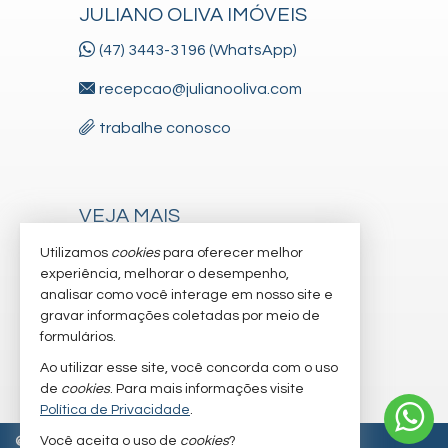
JULIANO OLIVA IMÓVEIS
(47) 3443-3196 (WhatsApp)
recepcao@julianooliva.com
trabalhe conosco
VEJA MAIS
receba nosso newsletter
Utilizamos
cookies
para oferecer melhor
experiência, melhorar o desempenho,
cadastre seu imóvel
analisar como você interage em nosso site e
gravar informações coletadas por meio de
imóveis favoritos
formulários.
mapa de imóveis
Ao utilizar esse site, você concorda com o uso
de
cookies
. Para mais informações visite
Política de Privacidade
.
Você aceita o uso de
cookies
?
©
2026
CRECI/SC 6.830-J
Política de Privacidade