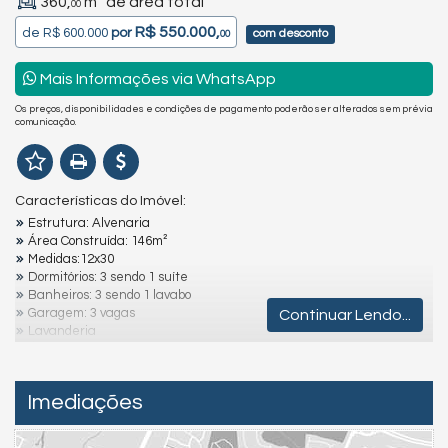
360,
m² de área total
00
R$ 550.000,
de
R$ 600.000
por
com desconto
00
Mais Informações via WhatsApp
Os preços, disponibilidades e condições de pagamento poderão ser alterados sem prévia
comunicação.
Características do Imóvel:
Estrutura: Alvenaria
Área Construída: 146m²
Medidas:12x30
Dormitórios: 3 sendo 1 suíte
Banheiros: 3 sendo 1 lavabo
Garagem: 3 vagas
Continuar Lendo...
Lavanderia
Área de Lazer com Churrasqueira
Localização: Aproximadamente á 650m do Mar
Imediações
Destaques e Diferenciais:
Ambientes Amplos e Arejados