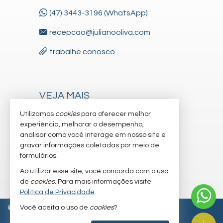
(47) 3443-3196 (WhatsApp)
recepcao@julianooliva.com
trabalhe conosco
VEJA MAIS
receba nosso newsletter
Utilizamos
cookies
para oferecer melhor
experiência, melhorar o desempenho,
cadastre seu imóvel
analisar como você interage em nosso site e
gravar informações coletadas por meio de
imóveis favoritos
formulários.
mapa de imóveis
Ao utilizar esse site, você concorda com o uso
de
cookies
. Para mais informações visite
Política de Privacidade
.
Você aceita o uso de
cookies
?
©
2026
CRECI/SC 6.830-J
Política de Privacidade