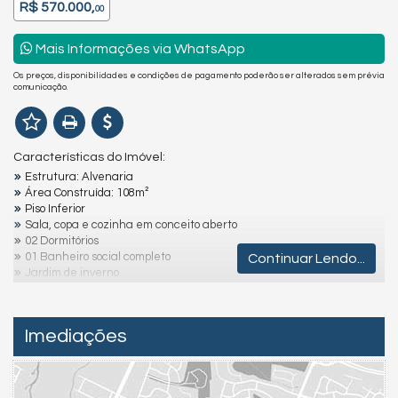
R$ 570.000,
00
Mais Informações via WhatsApp
Os preços, disponibilidades e condições de pagamento poderão ser alterados sem prévia
comunicação.
Características do Imóvel:
Estrutura: Alvenaria
Área Construída: 108m²
Piso Inferior
Sala, copa e cozinha em conceito aberto
02 Dormitórios
01 Banheiro social completo
Continuar Lendo...
Jardim de inverno
Piso Superior
Ampla suíte com sacada
Área externa
Imediações
Lavanderia coberta
Área de lazer, com piscina e churrasqueira
Garagem: 1 vaga coberta, 4 vagas descobertas