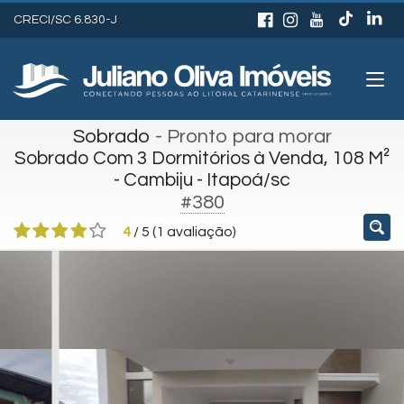
CRECI/SC 6.830-J
Sobrado
- Pronto para morar
Sobrado Com 3 Dormitórios à Venda, 108 M²
- Cambiju - Itapoá/sc
#380
4
/
5
(
1
avaliação)