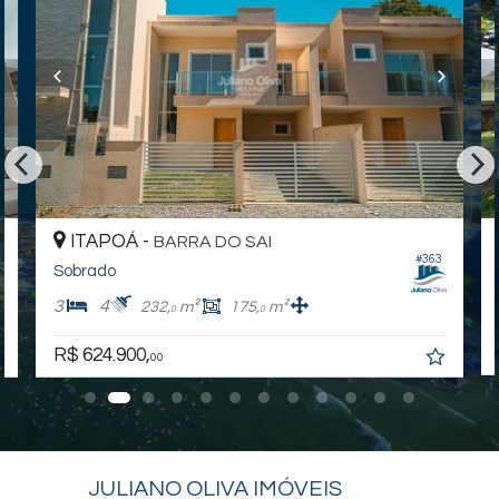
ver mapa abaixo
ITAPOÁ -
BARRA DO SAI
#363
Sobrado
3
4
232,
m²
175,
m²
0
0
R$ 624.900,
00
JULIANO OLIVA IMÓVEIS